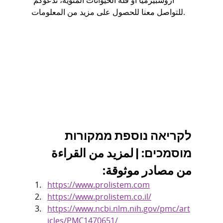
ازوسبيرميا أو قلة الحيوانات المنوية، ندعوكم 
للتواصل معنا للحصول على مزيد من المعلومات.
לקריאה נוספת ממקורות 
מוסמכים: | لمزيد من القراءة 
من مصادر موثوقة:
https://www.prolistem.com
https://www.prolistem.co.il/
https://www.ncbi.nlm.nih.gov/pmc/art
icles/PMC1470651/