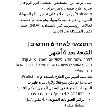
على الرغم من التشخيص الصعب، قرر الزوجان 
تجربة علاج طبيعي وغير جراحي - 
Prolistem.يركز العلاج على تحفيز إنتاج الحيوانات 
المنوية ودعم عملية تكوينها، وهو مصمم خصيصًا 
لحالات ازوسبيرميا غير الانسدادية (NOA)، حيث 
تكمن المشكلة في الإنتاج.
התוצאה לאחר 6 חודשים | 
النتيجة بعد 6 أشهر
לאחר שישה חודשי טיפול עם Prolistem, קרה 
הבלתי יאומן: לראשונה הופיעו תאי זרע בנוזל הזרע!
הנה התוצאות:
بعد ستة أشهر من العلاج باستخدام Prolistem، 
حدث ما لم يكن متوقعًا: ولأول مرة ظهرت 
الحيوانات المنوية في السائل المنوي!إليكم النتائج:
ריכוז זרע
: 4.7 מיליון/מ"ל (בעבר אפס)
تركيز الحيوانات المنوية
: 4.7 مليون/مل 
(سابقًا صفر)