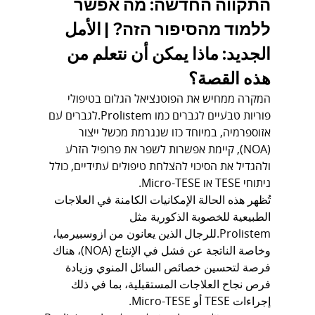
התקווה החדשה: מה אפשר 
ללמוד מהסיפור הזה? | الأمل 
الجديد: ماذا يمكن أن نتعلم من 
هذه القصة؟
המקרה ממחיש את הפוטנציאל הגלום בטיפולי 
פוריות טבעיים לגברים כמו Prolistem.לגברים עם 
אזוספרמיה, במיוחד כזו שנגרמת מכשל ייצור 
(NOA), קיימת אפשרות לשפר את פרופיל הזרע 
ולהגדיל את הסיכוי להצלחת טיפולים עתידיים, כולל 
ניתוחי TESE או Micro-TESE.
تُظهر هذه الحالة الإمكانيات الكامنة في العلاجات 
الطبيعية للخصوبة الذكورية مثل 
Prolistem.للرجال الذين يعانون من ازوسبيرميا، 
وخاصة الناتجة عن فشل في الإنتاج (NOA)، هناك 
فرصة لتحسين خصائص السائل المنوي وزيادة 
فرص نجاح العلاجات المستقبلية، بما في ذلك 
إجراءات TESE أو Micro-TESE.