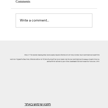
Comments
Write a comment...
אזוספרמיה וגורמי אורח חיים: השפעת עישון, אלכוהול וסמים
על פוריות הגבר
פרוליסטם הוא תוסף תזונה העוזר בתמיכה בפוריות והיא פורמולה המוגנת בפטנט ומיוצר במתקן מאושר ומפוקח על ידי ה-FDA.
⚠️ הבהרה חשובה: Prolistem הוא תוסף תזונה ואינו תרופה. המוצר אינו מיועד לאבחון, לטיפול, לריפוי או למניעת מחלה. המידע שלעיל משקף דיווח רפואי
יחידני, ואינו מעיד על תוצאה דומה לכל המשתמשים. יש להיוועץ ברופא לפני תחילת שימוש.
תקנון שימוש באתר