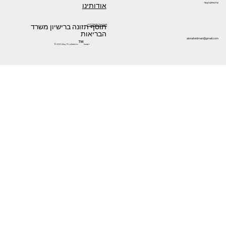
אודותינו
צרו איתנו קשר
תוסף תזונה ברישיון משרד
+972505266144
הבריאות
alonafeldman@gmail.com
™
©2024 by Prolistem
Israel