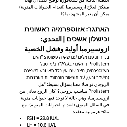
القصة التالية من سنغافورة توضح كيف أن نهجًا 
مبتكرًا لعلاج ازوسبيرميا (انعدام الحيوانات المنوية) 
يمكن أن يغير المشهد تمامًا.
האתגר: אזוספרמיה ראשונית 
וכישלון אשכים | التحدي: 
ازوسبيرميا أولية وفشل الخصية
בני הזוג פנו אלינו עם שאלה פשוטה: "האם 
Prolistem מתאים לבעלי?"הבעל סבל 
מאזוספרמיה, מצב שבו אין כלל תאי זרע בשפיכה 
(היעדר זרע), עם תוצאות הורמונליות מאתגרות:
الزوجان تواصلا معنا بسؤال بسيط: "هل 
Prolistem مناسب لزوجي؟"كان الزوج يعاني من 
ازوسبيرميا، وهي حالة لا توجد فيها حيوانات منوية 
في السائل المنوي (انعدام الحيوانات المنوية)، مع 
نتائج هرمونية معقدة:
FSH = 29.8 IU/L
LH = 10.6 IU/L