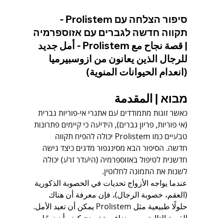
סיפור הצלחה עם Prolistem - 
תקווה חדשה לגברים עם אזוספרמיה 
| قصة نجاح مع Prolistem - أمل جديد 
للرجال الذين يعانون من ازوسبيرميا 
(انعدام الحيوانات المنوية)
מבוא | المقدمة
כאשר זוגות מתמודדים עם אתגרי אי-פוריות גברית 
(אי פוריות, פריון גברים), הידיעה כי קיימים פתרונות 
טבעיים כמו Prolistem יכולה להפיח תקווה 
חדשה. הסיפור הבא מסינגפור מדגים כיצד גישה 
חדשנית לטיפול באזוספרמיה (היעדר זרע) יכולה 
לשנות את התמונה לחלוטין.
عندما يواجه الأزواج تحديات في الخصوبة الذكورية 
(العقم، خصوبة الرجال)، فإن معرفة أن هناك 
حلولًا طبيعية مثل Prolistem يمكن أن تعيد الأمل. 