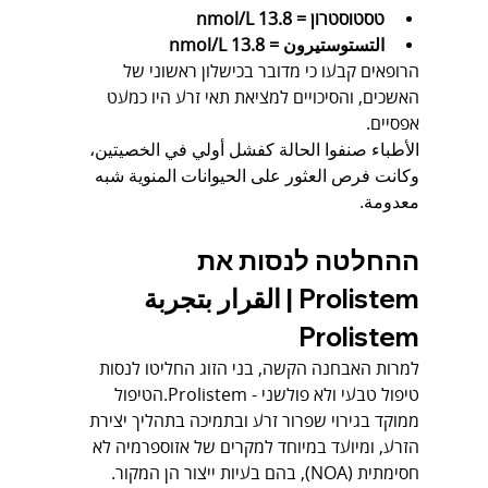
טסטוסטרון = 13.8 nmol/L
التستوستيرون = 13.8 nmol/L
הרופאים קבעו כי מדובר בכישלון ראשוני של 
האשכים, והסיכויים למציאת תאי זרע היו כמעט 
אפסיים.
الأطباء صنفوا الحالة كفشل أولي في الخصيتين، 
وكانت فرص العثور على الحيوانات المنوية شبه 
معدومة.
ההחלטה לנסות את 
Prolistem | القرار بتجربة 
Prolistem
למרות האבחנה הקשה, בני הזוג החליטו לנסות 
טיפול טבעי ולא פולשני - Prolistem.הטיפול 
ממוקד בגירוי שפרור זרע ובתמיכה בתהליך יצירת 
הזרע, ומיועד במיוחד למקרים של אזוספרמיה לא 
חסימתית (NOA), בהם בעיות ייצור הן המקור.