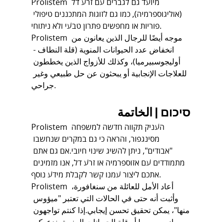
Prolistem מיועד גם לגברים עם זרע דל 
(אוליגוספרמיה), כמו גם לזוגות המתכננים טיפולי 
פוריות או מחפשים פתרון טבעי ולא ניתוחי.
Prolistem موجه أيضًا للرجال الذين يعانون من 
انخفاض عدد الحيوانات المنوية (قلة النطاف - 
أوليجوسبيرميا)، وكذلك للأزواج الذين يخططون 
للعلاجات الإنجابية أو يبحثون عن حل طبيعي وغير 
جراحي.
סיכום | الخاتمة
Prolistem העניק תקווה חדשה למשפחה 
מסינגפור, והראה כי גם במקרים שנחשבו 
"אבודים", ניתן להשיג שינוי חיובי.אם גם אתם 
מתמודדים עם אזוספרמיה או זרע דל, אנו מזמינים 
אתכם ליצור עמנו קשר לקבלת מידע נוסף.
Prolistem أعاد الأمل للعائلة من سنغافورة، 
وأثبت أنه حتى في الحالات التي تعتبر "ميؤوس 
منها"، يمكن تحقيق تحسن إيجابي.إذا كنتم تواجهون 