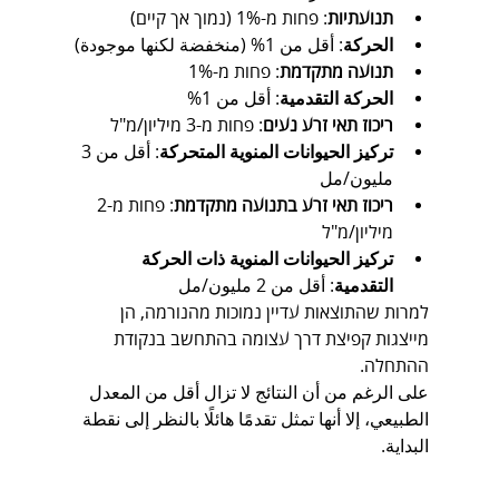
תנועתיות
: פחות מ-1% (נמוך אך קיים)
الحركة
: أقل من 1% (منخفضة لكنها موجودة)
תנועה מתקדמת
: פחות מ-1%
الحركة التقدمية
: أقل من 1%
ריכוז תאי זרע נעים
: פחות מ-3 מיליון/מ"ל
تركيز الحيوانات المنوية المتحركة
: أقل من 3 
مليون/مل
ריכוז תאי זרע בתנועה מתקדמת
: פחות מ-2 
מיליון/מ"ל
تركيز الحيوانات المنوية ذات الحركة 
التقدمية
: أقل من 2 مليون/مل
למרות שהתוצאות עדיין נמוכות מהנורמה, הן 
מייצגות קפיצת דרך עצומה בהתחשב בנקודת 
ההתחלה.
على الرغم من أن النتائج لا تزال أقل من المعدل 
الطبيعي، إلا أنها تمثل تقدمًا هائلًا بالنظر إلى نقطة 
البداية.