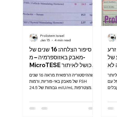
בל אבחנה
סיפור ההצלחה המלא. Slug:
ם מצב
/סיפור-הצלחה-prolistem-
Prolistem Israel
Jan 15
4 min read
זרע
סיפור הצלחה: 16 שנים של
המסע של
מאבק באזוספרמיה – מ-
 לא
MicroTESE כושל לאיתור
תאי זרע והפריה מוצלחת
יותר
כשההיסטוריה הרפואית מראה 16 שנים
ופל עם
של מאבק באי-פוריות, ורמות FSH
בלים
גבוהות של 24.5 mIU/mL מצטרפות
מתית
לתמונה – התקווה עלולה להיראות
ב בו לא נמצאים תאי זרע
רחוקה. כשגם ביופסיית MicroTESE
חושה
ראשונה מסתיימת ללא איתור תאי זרע,
חלט.
רבים היו מתייאשים. אבל הסיפור הזה