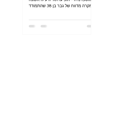
מקרה מדווח של גבר בן 38 שהתמודד
עם אזוספרמיה לא חסימתית במשך 14
שנים. לאחר שימוש בתוסף התזונה
Prolistem למשך 6 חודשים, נצפו
לראשונה תאי זרע עם תנועתיות בבדיקת
הזרע. מהי אזוספרמיה ומדוע היא אתגר
כה גדול? אזוספרמיה היא מצב רפואי
שבו לא נמצאים תאי זרע (זרעונים) בנוזל
הזרע. מדובר באחד האתגרים המורכבים
ביותר בתחום פוריות הגבר, המשפיע על
כ-1% מכלל הגברים ועל כ-10-15%
מהגברים הסובלים מאי-פוריות.
ההתמודדות מתעצמת במיוחד