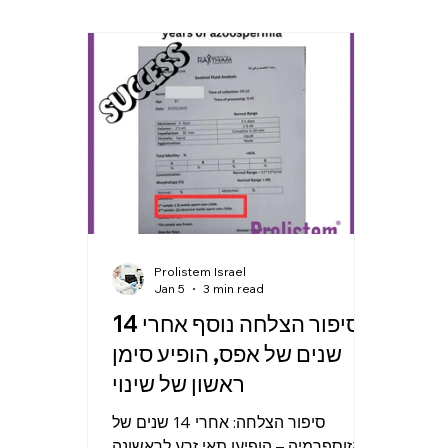
ליחה לאתר
מוכיח שלפעמים, כשלא מוותרים,
 אחת
הדברים יכולים להשתנות. זהו דיווח
 עוד
מקרה מרגש שהגיע אלינו, ואנחנו שמחים
ושלת
לשתף אותו עם קהילת הקוראים שלנו –
ן עם
כעדות לכך שגם מקרים מורכבים יכולים
קודם
להגיע לתוצאות מפתיעות. 📋 פרטי
TESE)
המקרה המדווח משך ההתמודדות עם
תא ז
אי-פוריות: 16 שנים רמת FSH: 2
Prolistem Israel
Jan 5
3 min read
סיפור הצלחה נוסף אחרי 14
שנים של אפס, הופיע סימן
ראשון של שינוי
סיפור הצלחה: אחרי 14 שנים של
אזוספרמיה – הופיעו תאי זרע לראשונה