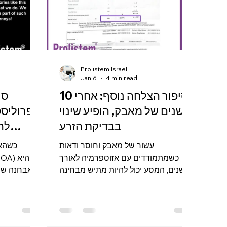
האתגרים הרפואיים נראים בלתי עבירים.
מכילות רק ת
סיפור
Prolistem Israel
Jan 6
4 min read
סיפור הצלחה נוסף: אחרי 10
סי
שנים של מאבק, הופיע שינוי
פרוליסט
בבדיקת הזרע
לה
עשור של מאבק וחוסר ודאות
כשהאב
כשמתמודדים עם אזוספרמיה לאורך
שנים, המסע יכול להיות מתיש מבחינה
אבחנה שמש
פיזית ורגשית. בדיקות זרע חוזרות
זרע" מ
שמסתיימות באותה תוצאה מייאשת –
תחושה של רי
"אין תאי זרע". חוסר ודאות לגבי הצעד
הרגע שבו 
הבא. תחושה שהזמן עובר בלי התקדמות.
להיראות 