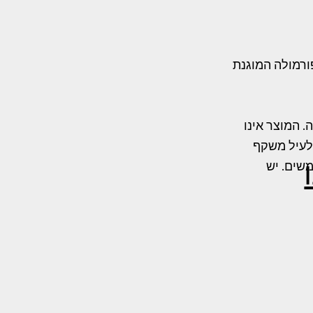
ורמולה המוגנת
ינו תרופה. המוצר אינו
שלעיל משקף
משים. יש