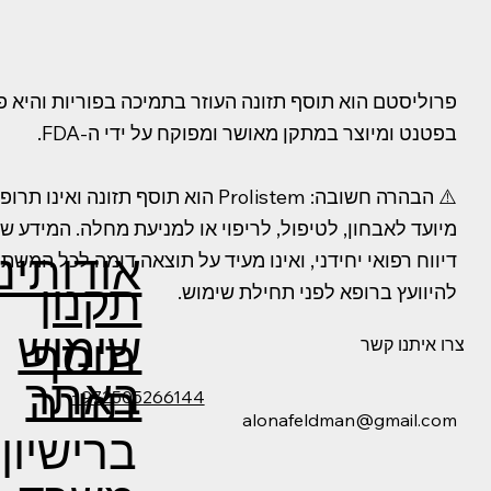
פרוליסטם הוא תוסף תזונה העוזר בתמיכה בפוריות והיא פ
בפטנט ומיוצר במתקן מאושר ומפוקח על ידי ה-FDA.
⚠️ הבהרה חשובה: Prolistem הוא תוסף תזונה וא
מיועד לאבחון, לטיפול, לריפוי או למניעת מחלה. המידע 
אודותינו
דיווח רפואי יחידני, ואינו מעיד על תוצאה דומה לכל המשת
תקנון
להיוועץ ברופא לפני תחילת שימוש.
שימוש
תוסף
צרו איתנו קשר
באתר
תזונה
+972505266144
alonafeldman@gmail.com
ברישיון