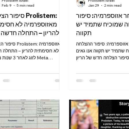
Prolistem Israel
Prolistem Israel
Feb 9
5 min read
Jan 29
2 min read
ר אזוספרמיה: סיפור
סיפור הצלחה stem
 שמוכיח שתמיד יש
מאזוספרמיה לא חסימ
תקווה
להריון – התחלה חדשה ל
לאחר 3 שנות מאבק
 אזוספרמיה: סיפור ההצלחה
סיפור הצלחה rolistem
 שתמיד יש תקווה אנו גאים
לא חסימתית להריון – התחלה 
לשתף סיפור הצלחה חדש של הריון
לזוג לאחר 3 שנו
ות תאי זרע שנמצאו לאחר
Description: סיפור הצל
ש בתוסף התזונה פרוליסטם
בן 23 עם אזוספרמיה לא חסימתית 
ע הרפואי המטופל אובחן עם
אזוספרמיה לא חסימתית (NOA) —
נמצאים תאי זרע בזרע עקב
לתקווה ועל איך ייצור זרע חודש בה
יצור ולא בשל חסימה פיזית.
מאבק של 3 שנים: כשהחלום 
האתגרים המורכבים ביותר
נראה רחוק מהישג יד אזוספרמי
ם פוריות הגבר . הפתולוגיה
חסימתית (ve
שאובחנה הייתה תסמונת Sertoli Cell-
Azoospermia) היא אח
Only , מצב שבו צינוריות הזרע באשכים
המאתגרות ביותר בתחום פוריות ה