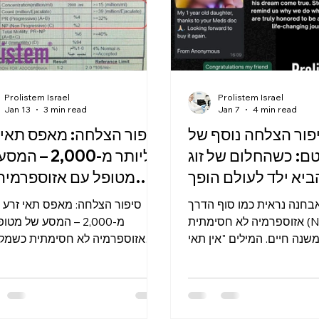
אי תמיכה (סרטולי) ללא תאי
כאשר מטופל בן 23 בלבד מק
זרע מתפתחים. בנו
זו, והערכים ההורמונליי
Prolistem Israel
Prolistem Israel
Jan 13
3 min read
Jan 7
4 min read
פור הצלחה נוסף של
סיפור הצלחה: מאפס תאי 
ם: כשהחלום של זוג
ליותר מ-2,000 – 
ביא ילד לעולם הופך
מטופל עם אזוספרמיה
למציאות
חסימתית | Prolistem Israel
חנה נראית כמו סוף הדרך
סיפור הצלחה: מאפס תאי זרע ל
אזוספרמיה לא חסימתית (NOA) היא
מ-2,000 – המסע של מט
נה חיים. המילים "אין תאי
אזוספרמיה לא חסימתית כשמק
הדהדות באוזניים ומשאירות
אבחנה של אזוספרמיה לא חסי
קנות. עבור גברים רבים, זה
(NOA) – מצ
החלום להפוך לאבא מתחיל
בנוזל הזרע עקב פגיעה בייצור – הת
בלתי אפשרי. אבל המציאות
יכולה להיות של חוסר תקווה מו