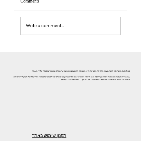
Comments
Write a comment...
אזוספרמיה וגורמי אורח חיים: השפעת עישון, אלכוהול וסמים
על פוריות הגבר
פרוליסטם הוא תוסף תזונה העוזר בתמיכה בפוריות והיא פורמולה המוגנת בפטנט ומיוצר במתקן מאושר ומפוקח על ידי ה-FDA.
⚠️ הבהרה חשובה: Prolistem הוא תוסף תזונה ואינו תרופה. המוצר אינו מיועד לאבחון, לטיפול, לריפוי או למניעת מחלה. המידע שלעיל משקף דיווח רפואי
יחידני, ואינו מעיד על תוצאה דומה לכל המשתמשים. יש להיוועץ ברופא לפני תחילת שימוש.
תקנון שימוש באתר