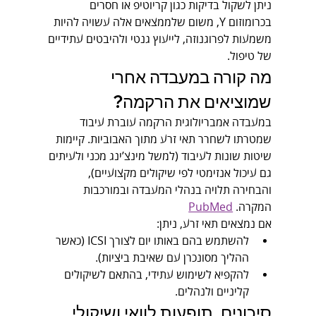
ניתן לשקול בדיקות כגון קריוטיפ או חסרים 
בכרומוזום Y, משום שלממצאים אלה עשויה להיות 
משמעות לפרוגנוזה, לייעוץ גנטי ולהיבטים עתידיים 
של טיפול.
מה קורה במעבדה אחרי 
שמוציאים את הרקמה?
במעבדה אמבריולוגית הרקמה עוברת עיבוד 
שמטרתו לשחרר תאי זרע מתוך האבוביות. קיימות 
שיטות שונות לעיבוד (למשל מינצ’ינג מכני ולעיתים 
גם עיכול אנזימטי לפי שיקולים מקצועיים), 
והבחירה תלויה בנהלי המעבדה ובמורכבות 
המקרה. 
PubMed
אם נמצאים תאי זרע, ניתן:
להשתמש בהם באותו יום לצורך ICSI (כאשר 
ההליך מסונכרן עם שאיבת ביציות).
להקפיא לשימוש עתידי, בהתאם לשיקולים 
קליניים ולנהלים.
סיכונים, תופעות לוואי ושיקולי 