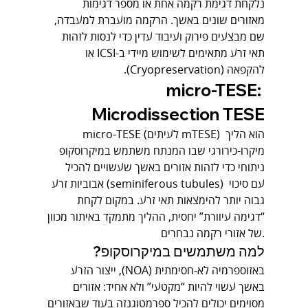
נלקחת דגימת רקמה אחת או מספר דגימות 
מאזורים שונים באשך. הרקמה מועברת למעבדה, 
שם מבצעים פירוק ועיבוד עדין כדי לנסות לזהות 
תאי זרע מתאימים לשימוש מיידי ב-ICSI או 
להקפאה (Cryopreservation).
micro-TESE: 
Microdissection TESE
micro-TESE (לעיתים mTESE) הוא הליך 
מיקרו-כירורגי שבו המנתח משתמש במיקרוסקופ 
ניתוחי כדי לזהות אזורים באשך שעשויים להכיל 
אבוביות זרע (seminiferous tubules) עם סיכוי 
גבוה יותר להימצאות תאי זרע. במקום לקחת 
“דגימה עיוורת” יחסית, ההליך מתמקד באיתור מכוון 
של אזורי רקמה נבחרים.
למה משתמשים במיקרוסקופ?
באזוספרמיה לא-חסימתית (NOA), ייצור הזרע 
באשך עשוי להיות “מקטעי” ולא אחיד: אזורים 
מסוימים יכולים להכיל ספרמטוגנזה בעוד שבאזורים 