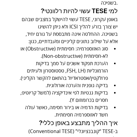
בשפיכה.
למי TESE עשוי להיות רלוונטי?
באופן עקרוני, TESE עשוי להישקל במצבים שבהם 
יש צורך בזרע להליך ICSI ולא ניתן להשיגו 
בשפיכה. ההחלטה אינה מתבססת על גורם יחיד, 
אלא על שילוב נתונים קליניים ומעבדתיים, כגון:
סוג האזוספרמיה: חסימתית (Obstructive) או 
לא-חסימתית (Non-obstructive).
הערכת תפקוד אשכים על סמך בדיקות 
הורמונליות (FSH, LH, טסטוסטרון ולעיתים 
פרולקטין/אסטראדיול בהתאם להקשר הקליני).
בדיקה גופנית והערכה אורולוגית.
בדיקות גנטיות לפי אינדיקציה (למשל קריוטיפ, 
חסרים בכרומוזום Y).
בדיקות הדמיה או בירור חסימה, כאשר עולה 
חשד לאזוספרמיה חסימתית.
איך ההליך מתבצע באופן כללי?
ב-TESE “קונבנציונלי” (Conventional TESE) 