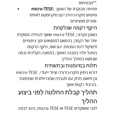
“מבטיחות”.
 פתיחה מבוקרת של האשך 
micro-TESE:
וחיפוש מיקרו-כירורגי עם מיקרוסקופ לאיתור 
אזורים ספציפיים.
היקף רקמה שנלקחת
באופן עקרוני, micro-TESE שואף לנטילה ממוקדת 
יותר של רקמה, בהתאם לממצאים תוך-ניתוחיים 
ולשיקול דעת המנתח. עם זאת, היקף הרקמה 
בפועל תלוי במבנה האשך, בתמונה הקלינית ובמה 
שנמצא במהלך ההליך.
תלות במיומנות ובתשתית
micro-TESE דורש ניסיון מיקרו-כירורגי וציוד ייעודי, 
וכן תיאום הדוק עם מעבדה אמבריולוגית שמיומנת 
בעיבוד רקמת אשך.
תהליך קבלת החלטה לפני ביצוע 
ההליך
לפני ששוקלים TESE או micro-TESE, נהוג לבצע 