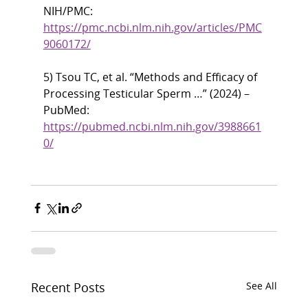
NIH/PMC:
https://pmc.ncbi.nlm.nih.gov/articles/PMC
9060172/
5) Tsou TC, et al. “Methods and Efficacy of 
Processing Testicular Sperm …” (2024) – 
PubMed:
https://pubmed.ncbi.nlm.nih.gov/3988661
0/
Recent Posts
See All