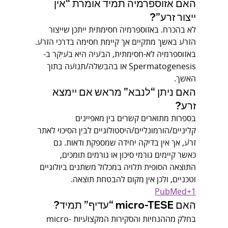
האם אזוספרמיה תמיד אומרת “אין 
ייצור זרע”?
לא בהכרח. באזוספרמיה חסימתית ייתכן שייצור 
הזרע באשך מתקיים אך קיימת חסימה בדרכי הזרע. 
באזוספרמיה לא-חסימתית, הבעיה היא בעיקר ב-
Spermatogenesis או בהבשלה/תנועה בתוך 
האשך.
האם ניתן “לנבא” מראש אם יימצא 
זרע?
בספרות מתוארים קשרים בין מאפיינים 
קליניים/הורמונליים/היסטולוגיים לבין הסיכוי לאתר 
זרע, אך אין בדיקה יחידה שמספקת ודאות. גם 
כאשר קיימים גורמי סיכון או גורמים תומכים, 
התוצאה הסופית תלויה במכלול משתנים ביולוגיים 
וטכניים, ולכן אין מקום להבטחת תוצאה. 
PubMed+1
האם micro-TESE “עדיף” תמיד?
בחלק מההנחיות והסקירות המקצועיות micro-