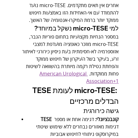
אחרים אין תאים מתקדמים. micro-TESE נועד 
להתמודד עם אי-האחידות הזו באמצעות חיפוש 
ממוקד יותר ברמת המיקרו-אנטומיה של האשך.
למי micro-TESE נשקל במיוחד?
במספר הנחיות מקצועיות בתחום פוריות הגבר, 
micro-TESE מוזכר כאופציה מועדפת למצבי 
אזוספרמיה לא-חסימתית בעת ניסיון כירורגי לאיתור 
זרע, בעיקר בשל העיקרון של חיפוש ממוקד 
והפחתת נטילת רקמה מיותרת בהשוואה לשיטות 
פחות ממוקדות. 
American Urological 
Association+1
TESE לעומת micro-TESE: 
הבדלים מרכזיים
גישה כירורגית
TESE קונבנציונלי:
 דגימה אחת או מספר 
דגימות מאזורים נבחרים ללא שימוש שיטתי 
במיקרוסקופ ניתוחי לחיפוש אבוביות 