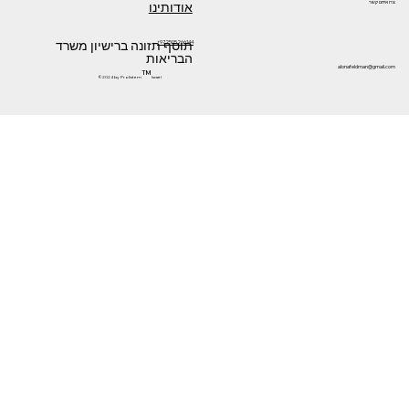
אודותינו
צרו איתנו קשר
תוסף תזונה ברישיון משרד
+972505266144
הבריאות
alonafeldman@gmail.com
™
©2024 by Prolistem
Israel