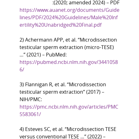
(2020; amended 2024) – PDF:
https://www.auanet.org/documents/Guide
lines/PDF/2024%20Guidelines/Male%20Inf
ertility%20Unabridged%20Final.pdf
2) Achermann APP, et al. “Microdissection 
testicular sperm extraction (micro-TESE) 
…” (2021) – PubMed:
https://pubmed.ncbi.nlm.nih.gov/3441058
6/
3) Flannigan R, et al. “Microdissection 
testicular sperm extraction” (2017) – 
NIH/PMC:
https://pmc.ncbi.nlm.nih.gov/articles/PMC
5583061/
4) Esteves SC, et al. “Microdissection TESE 
versus conventional TESE …” (2022) – 