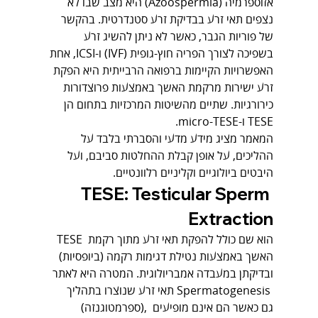
אזוספרמיה (Azoospermia) היא מצב שבו לא 
נצפים תאי זרע בבדיקת זרע סטנדרטית. בהקשר 
של פוריות הגבר, כאשר לא ניתן להשיג זרע 
בשפיכה לצורך הפריה חוץ-גופית (IVF) ו-ICSI, אחת 
האפשרויות הקיימות ברפואה הרבייתית היא הפקת 
זרע ישירות מרקמת האשך באמצעות פרוצדורות 
כירורגיות. שתיים מהשיטות המרכזיות בתחום הן 
TESE ו-micro-TESE.
המאמר מציג מידע מדעי והסברתי בלבד על 
ההליכים, על אופן קבלת ההחלטות סביבם, ועל 
היבטים ביולוגיים וקליניים רלוונטיים.
TESE: Testicular Sperm 
Extraction
TESE הוא שם כולל להפקת תאי זרע מתוך רקמת 
האשך באמצעות נטילת דגימות רקמה (ביופסיות) 
ובדיקתן במעבדה אמבריולוגית. המטרה היא לאתר 
תאי זרע שנוצרו בתהליך Spermatogenesis 
(ספרמטוגנזה), גם כאשר הם אינם מופיעים 