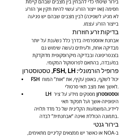
בירור שיטתי כדי להבחין בין מצבים שבהם קיימת 
חסימה (ואז ייצור הזרע עשוי להיות תקין אך הזרע 
לא מגיע לשפיכה) לבין מצבים שבהם יש פגיעה 
בייצור הזרע עצמו.
בדיקות זרע חוזרות
אבחנת אזוספרמיה בדרך כלל נשענת על יותר 
מבדיקה אחת, ולעיתים נעשה שימוש גם 
בצנטריפוגה ובבדיקה מיקרוסקופית מדוקדקת 
במעבדה, בהתאם לפרוטוקול המקומי.
פרופיל הורמונלי: FSH, LH, טסטוסטרון
 יכול לשקף, באופן עקיף, את “אות” המוח 
FSH
לאשך ואת מצב תאי סרטולי.
LH וטסטוסטרון
 מספקים מידע על ציר 
היפופיזה-אשך ועל תפקוד תאי 
ליידיג.המשמעות הקלינית של כל מדד תלויה 
בתמונה הכוללת ואינה “אבחנתית” לבדה.
בירור גנטי
ב-NOA או כאשר יש ממצאים קליניים מתאימים, 