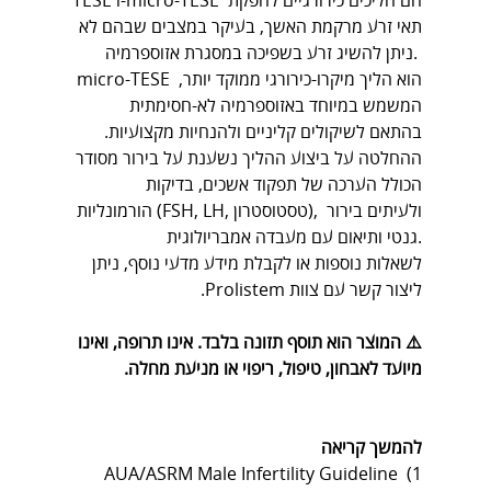
TESE ו-micro-TESE הם הליכים כירורגיים להפקת 
תאי זרע מרקמת האשך, בעיקר במצבים שבהם לא 
ניתן להשיג זרע בשפיכה במסגרת אזוספרמיה. 
micro-TESE הוא הליך מיקרו-כירורגי ממוקד יותר, 
המשמש במיוחד באזוספרמיה לא-חסימתית 
בהתאם לשיקולים קליניים ולהנחיות מקצועיות. 
ההחלטה על ביצוע ההליך נשענת על בירור מסודר 
הכולל הערכה של תפקוד אשכים, בדיקות 
הורמונליות (FSH, LH, טסטוסטרון), ולעיתים בירור 
גנטי ותיאום עם מעבדה אמבריולוגית.
לשאלות נוספות או לקבלת מידע מדעי נוסף, ניתן 
ליצור קשר עם צוות Prolistem.
⚠️ המוצר הוא תוסף תזונה בלבד. אינו תרופה, ואינו 
מיועד לאבחון, טיפול, ריפוי או מניעת מחלה.
להמשך קריאה
1) AUA/ASRM Male Infertility Guideline 