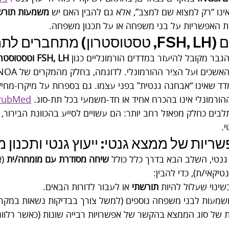
ינו “רק למצוא שם למצב”, אלא גם להבין האם יש 
משמעות תורש
ת האפשריות על בני משפחה או על תכנון משפחה.
ונה הגנטית?
הגבר מקובל להיעזר במדדים הורמונליים כגון 
FSH, LH וטסטוסטרון
ורמונלי אינו בהכרח אחיד או חד-משמעי בכל תת-סוג. 
PubMed
לבים כחלק מפאזל רחב יותר: הם עשויים לסייע בהכוונת הבירור, 
י.
יות של ממצא גנטי: ייעוץ גנטי ותכנון
גנטי, השלב הבא בדרך כלל כולל 
שיחה מסודרת עם מומחה/ית
 (א
נטיקאי/ת), כדי להבין:
ינוי שעלול להיות 
תורשתי
 או לעבור לדורות הבאים.
שמעות לבני משפחה נוספים (למשל צורך בבדיקות נשאות במקרים
של סוג הממצא בהקשר של אפשרויות רבייה שונות (כאשר רלוונט