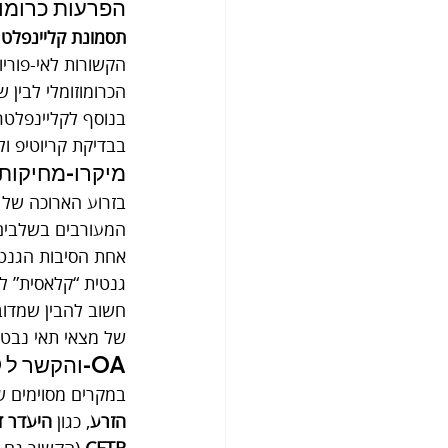
הפרעות כרומוזומליות (Karyotype): ד
תסמונת קליינפלטר (Klinefelter syndrome, לרוב 7
הקשורות לאי-פוריו
הכרומוזומלי לבין 
בנוסף לקליינפלטר,
בבדיקת קריוטיפ ולה
מיקרו-מחיקות בכרומוז
בזרוע הארוכה של כרומוזום Y קיימים
המעורבים בשלבים שונים של s
גנטית “קלאסית” לא
חשוב להבין שמדוב
של מצאי תאי נבט 
CFTR ומומים מולדים בדרכי הזרע: CBAVD והקשר ל-OA
במקרים מסוימים ש
הזרע
, כגון 
היעדר דו-