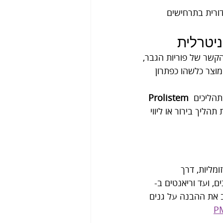
רה בין-דורית בתרחישים 
ניטרלית
הקשר של פוריות הגבר, 
של spermatogenesis לבין הצגה של מוצר כלשהו כפתרון 
 הוא תוסף תזונה המבוסס על רכיבים טבעיים, המוצג כתוסף שנועד לתמיכה כללית בתהליכים 
Prolistem
ליך בירור או ליווי 
מליות, דרך 
ל תהליכי spermatogenesis ותפקוד אשכים, ועד וריאנטים ב-
מולדים בדרכי הזרע ול-OA. לצד אלה, תחום ה-NGS מרחיב את ההבנה על גנים 
P