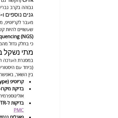
CFTR
גבוהה בקרב גברים עם D
גנים נוספים ו-NGS: למה “לא תמיד מוצאים תשובה”?
שעשויים להיות קשורים ל
quencing (NGS)
כי בחלק גדול מהמ
מתי נשקל בי
במסגרת הערכה רפו
(ביחד עם היסטוריה 
בין השאר, באפשרו
קריוטיפ (Karyotype):
בדיקת מיקרו-מחיק
אוליגוספרמיה
בדיקות ל-CFTR (ולעיתים גנים נוספים כגון ADGRG2):
PMC
פאנלים גנטיים/S