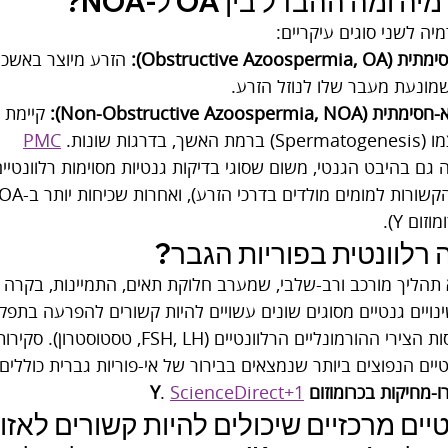
ומה ההבדל בין OA ל-NOA?
יה לשני סוגים עיקריים:
Obstructive Azoos):
 הזרע מיוצר באשכי
מונעת מעבר שלו לנוזל הזרע.
Non-Obstructive Azoosperm):
 קיימת 
דרגות שונות. 
PMC
ום Y).
 רלוונטית בפוריות הגבר?
 תהליך מורכב ורב-שלבי, שמערב חלוקת תאים, התמיינות, בקרה הו
D. לכן, שינויים גנטיים מסוגים שונים עשויים להיות קשורים להפרעה ב
דרכי הזרע, או בוויסות הצירי ההורמונליים הרלוונט
ים הנפוצים ביותר שנמצאים בבירור של אי-פוריות גברית כוללים 
ו-מחיקות בכרומוזום Y
ScienceDirect+1
. 
טיים מרכזיים שיכולים להיות קשורים לאז