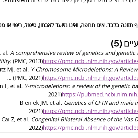
בלת מידע מדעי נוסף, ניתן ליצור קשר עם צוות Prolistem.
תזונה בלבד. אינו תרופה, ואינו מיועד לאבחון, טיפול, ריפוי או 
ם (5)
 al. 
A comprehensive review of genetics and genetic t
ility.
 (PMC, 2013)
https://pmc.ncbi.nlm.nih.gov/artic
z MJ, et al. 
Y-Chromosome Microdeletions: A Review 
…
 (PMC, 2021)
https://pmc.ncbi.nlm.nih.gov/artic
L, et al. 
Y-microdeletions: a review of the genetic b
2021)
https://pubmed.ncbi.nlm.nih
Bieniek JM, et al. 
Genetics of CFTR and male inf
2021)
https://pmc.ncbi.nlm.nih.gov/artic
Cai Z, et al. 
Congenital Bilateral Absence of the Vas 
2022)
https://pmc.ncbi.nlm.nih.gov/artic