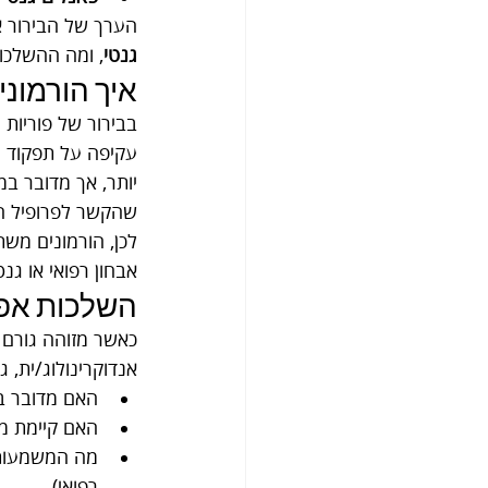
הערך של הבירור א
גנטי
, ומה ההשלכו
איך הורמונים (FSH, LH, טסטוסטרון) מתחברים לתמ
בבירור של פוריות 
שהקשר לפרופיל הה
לכן, הורמונים משת
אבחון רפואי או גנט
השלכות אפשר
כאשר מזוהה גורם 
אנדוקרינולוג/ית, ג
האם מדובר בש
האם קיימת מ
מה המשמעות 
רפואי).