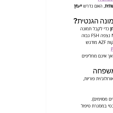
תית
, האם נדרש 
ייעוץ 
 כדי לקבל תמונה 
עקיפה על תפקוד האשכים ועל הציר ההורמונלי. לדוגמה, בחלק מהמקרים של NOA נצפה FSH גבוה 
יותר, אך מדובר במדד שאינו “אבחנה גנטית” בפני עצמו. גם בספרות על מיקרו-מחיקות AZF מודגש 
אך אינם מחליפים 
 משפחה
ורולוג/ית פוריות, 
 מסוימים).
י במסגרת טיפול 