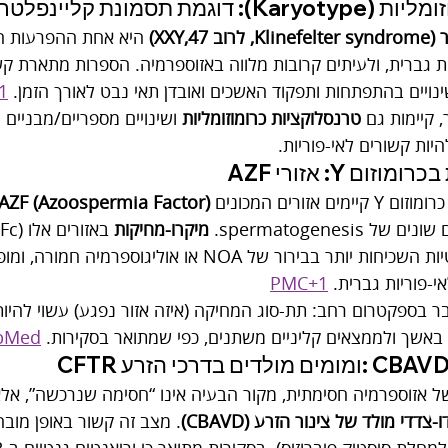
וגמת תסמונת קליינפלטר
4,XXY)
 היא אחת ההפרעות הכ
ת גברית, ולעיתים קרובות מלווה באזוספרמיה. הספרות מתארת קש
שינויים בהתפתחות ותפקוד האשכים ואובדן תאי נבט לאורך הזמן. 
1
 קיימות גם 
טרנסלוקציות כרומוזומליות
 ושינויים מספריים/מבניים 
יות קשורים לאי-פוריות.
ום Y: אזורי AZF
 אזורים המכונים 
AZF (Azoospermia Factor)
spermatogenesi. 
מיקרו-מחיקות
אחת הסיבות הגנטיות השכיחות יותר בבירור של NOA או אולי
י-פוריות גברית. 
PMC+1
ר בספקטרום רחב: תת-סוג המחיקה (איזה אזור נפגע) עשוי להיות
באשך ולממצאים קליניים משתנים, כפי שמתואר בסקירות. 
bMed
ל אזוספרמיה חסימתית, מקור הבעיה אינו “חסימה שנרכשה”, אלא
צדדי מולד של צינור הזרע (CBAVD)
. מצב זה קשור באופן מובה