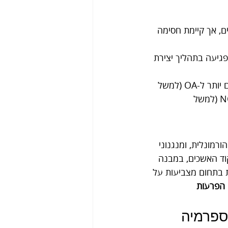
ם, אך קיימת חסימה 
פגיעה בתהליך יצירת 
החלוקה הזו חשובה גם בהיבט הגנטי, משום שסוגי בדיקות גנטיות מסוימות רלוונטיים יותר ל-OA (למשל 
מוטציות ב-CFTR הקשורות למומים מולדים בדרכי הזרע), ואחרות שכיחות יותר ב-NOA (למשל 
רמונלית, ומנגנוני 
תפקוד האשכים, במבנה 
יים (FSH, LH, טסטוסטרון). סקירות בתחום מצביעות על 
הפרעות 
וספרמיה