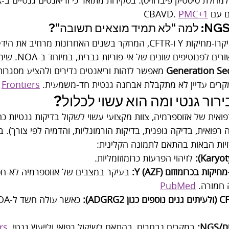
CBAV. 
PMC+1
מעבר לקריוטיפ, מיקרו-מחיקות Y ו-CFTR, המחקר בשנים האחרונות מרח
פנוטיפים שונים של אי-פוריות גברית, במיוחד ב-NOA. שימוש בכלים של 
Generation Se
 מאפשר לזהות וריאנטים נדירים ולהציע מסגרות
קרים עדיין לא מתקבלת אבחנה גנטית חד-משמעית. 
Frontiers
רור גנטי ומה הוא עשוי לכלול?
אית של אזוספרמיה, צוות מקצועי עשוי לשקול בדיקות גנטיות כח
רפואית, בדיקה גופנית, בדיקות הורמונליות, והדמיה לפי צורך). בב
יות הבאות בהתאם לתמונה הקלינית:
 לזיהוי הפרעות כרומוזומליות.
ות בכרומוזום Y (AZF):
 בעיקר במצבים של אזוספרמיה לא-חס
 חמורה. 
PubMed
 כאשר עולה חשד ל-OA על רקע CBAVD. 
NG:
 במקרים נבחרים, בהתאם לשיקול רפואי ולייעוץ גנטי. 
rs