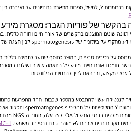
בנושא מיקרו-מחיקות בכרומוזום Y, למשל, ספרות מתארת גם דיונים על העב
ה בהקשר של פוריות הגבר: מסגרת מידע 
 תזונה שונים המוצגים בהקשרים של אורח חיים ורווחה כללית. ב
חשוב להבחין בין מידע מחקרי על ביולוגיה 
מגישה תומכת-אורח-חיים. מידע על התאמה אישית ושילובו במסגרת תה
יה לגנטיקה עשוי להתבטא במספר שכבות: החל מהפרעות כרומוזו
מיקרו-מחיקות בכרומוזום Y המשפיעות ע
CFTR הקשורים למומים 
קיימים מקרים רבים שבהם לא מזוהה גורם גנטי חד-משמעי. 
MC+1