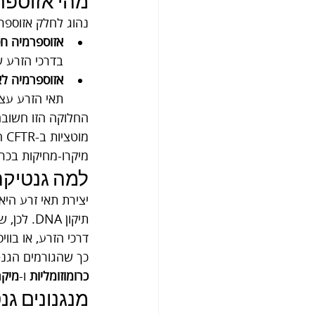
מהי אזוספרמיה 
נהוג לחלק אזוספרמ
אזוספרמיה חסימתית (permia, OA
בדרכי הזרע ש
אזוספרמיה לא-חסימתית (ia, NOA
תאי הזרע עצמו (Spermatogenesis) ברמת האשך, ב
מיקרו-מחיקות בכרומוז
למה גנטיקה
יצירת תאי זרע היא
תיקון NA
כך שהגורמים הגנטי
כרומוזומליות
 ו-
מיקר
מנגנונים גנ