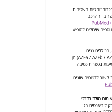
רומוזומליות השכיחות 
ר בין ההרכב 
PubMed+
נוספים שיכולים להופיע 
, הכוללים גנים 
 באזורים אלו (AZFa / AZFb / AZFc) הן 
גוספרמיה חמורה, ומופיעות בספרות כסיבה 
 קשור לדפוסים שונים 
Pu
 
מום מולד בדרכי 
ק לוריאנטים בגן 