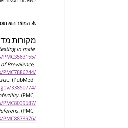
לשאלות נוספות או לק
⚠️ המוצר הוא תוסף 
מקורות מדעיי
esting in male 
les/PMC3583155/
of Prevalence, 
les/PMC7886244/
asis…
 (PubMed, 
.gov/33850774/
ertility.
 (PMC, 
les/PMC8039587/
Deferens.
 (PMC, 
les/PMC8873976/