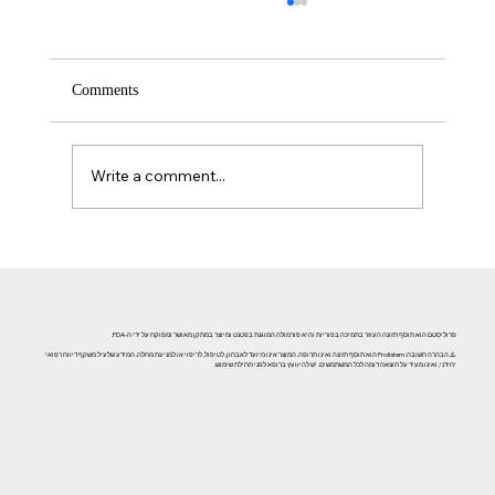
Comments
Write a comment...
אזוספרמיה וגורמי אורח חיים: השפעת עישון, אלכוהול וסמים
על פוריות הגבר
פרוליסטם הוא תוסף תזונה העוזר בתמיכה בפוריות והיא פורמולה המוגנת בפטנט ומיוצר במתקן מאושר ומפוקח על ידי ה-FDA.
⚠️ הבהרה חשובה: Prolistem הוא תוסף תזונה ואינו תרופה. המוצר אינו מיועד לאבחון, לטיפול, לריפוי או למניעת מחלה. המידע שלעיל משקף דיווח רפואי
יחידני, ואינו מעיד על תוצאה דומה לכל המשתמשים. יש להיוועץ ברופא לפני תחילת שימוש.