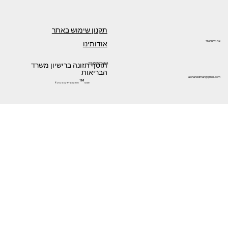
תקנון שימוש באתר
אודותינו
צרו איתנו קשר
תוסף תזונה ברישיון משרד
+972505266144
הבריאות
alonafeldman@gmail.com
™
©2024 by Prolistem
Israel