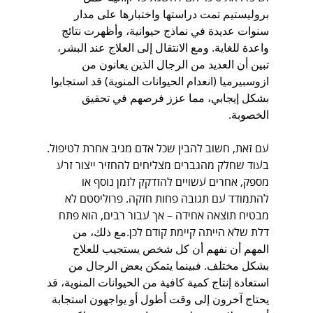
بروليستيم تمت دراستها واختبارها على مدار 
سنوات عديدة في نماذج حيوانية، وأظهرت نتائج 
واعدة للغاية. ومع الانتقال إلى العلاج عند البشر، 
تبين أن العديد من الرجال الذين يعانون من 
ازوسبيرميا (انعدام الحيوانات المنوية) قد استجابوا 
بشكل إيجابي، مما عزز فرصهم في تحقيق 
الخصوبة.
עם זאת, חשוב להבין שכל אדם מגיב אחרת לטיפול. 
בעוד שחלק מהגברים מצליחים להחזיר ייצור זרע 
מספק, אחרים עשויים להזדקק לזמן נוסף או 
להתמודד עם תגובה פחות חזקה. פרוליסטם לא 
מבטיח תוצאה אחידה – אך עבור רבים, הוא פתח 
דלת שלא הייתה קיימת קודם לכן.مع ذلك، من 
المهم أن نفهم أن كل شخص يستجيب للعلاج 
بشكل مختلف. فبينما يتمكن بعض الرجال من 
استعادة إنتاج كمية كافية من الحيوانات المنوية، قد 
يحتاج آخرون إلى وقت أطول أو يواجهون استجابة 