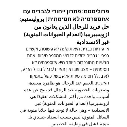
פרוליסטם: פתרון ייחודי לגברים עם 
אזוספרמיה לא חסימתית | بروليستيم: 
حل فريد للرجال الذين يعانون من 
ازوسبيرميا (انعدام الحيوانات المنوية) 
غير الانسدادية
אי-פוריות גברית היא תופעה לא פשוטה, וקשיים 
בפריון גברים יכולים לנבוע ממספר סיבות. אחת 
הבעיות המורכבות ביותר היא אזוספרמיה לא 
חסימתית – מצב שבו אין תאי זרע כלל בנוזל הזרע, 
לא בגלל חסימה פיזית אלא בשל כשל בתפקוד 
האשכים.العقم عند الرجال هو ظاهرة معقدة، 
وصعوبات الخصوبة عند الرجال قد تنتج عن عدة 
أسباب. واحدة من أكثر المشكلات تعقيدًا هي 
ازوسبيرميا (انعدام الحيوانات المنوية) غير 
الانسدادية – وهي حالة لا توجد فيها خلايا منوية في 
السائل المنوي، ليس بسبب انسداد جسدي بل 
نتيجة فشل في وظيفة الخصيتين.