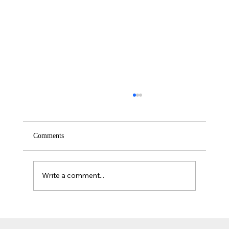
Comments
Write a comment...
אזוספרמיה וגורמי אורח חיים: השפעת עישון, אלכוהול וסמים
על פוריות הגבר