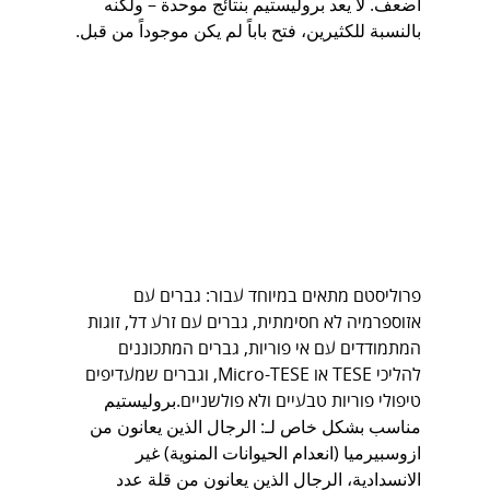
أضعف. لا يعد بروليستيم بنتائج موحدة – ولكنه 
بالنسبة للكثيرين، فتح باباً لم يكن موجوداً من قبل.
פרוליסטם מתאים במיוחד עבור: גברים עם 
אזוספרמיה לא חסימתית, גברים עם זרע דל, זוגות 
המתמודדים עם אי פוריות, גברים המתכוננים 
להליכי TESE או Micro-TESE, וגברים שמעדיפים 
טיפולי פוריות טבעיים ולא פולשניים.بروليستيم 
مناسب بشكل خاص لـ: الرجال الذين يعانون من 
ازوسبيرميا (انعدام الحيوانات المنوية) غير 
الانسدادية، الرجال الذين يعانون من قلة عدد 