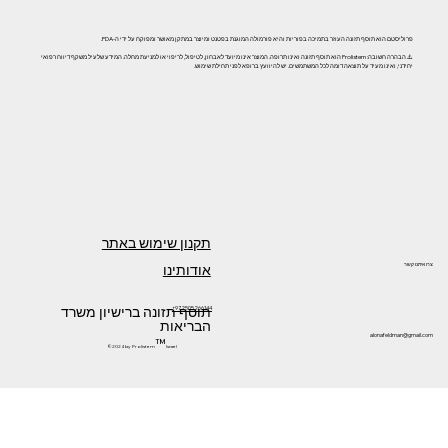
פרוליסטם הוא תוסף תזונה העוזר בתמיכה בפוריות והיא פורמולה המוגנת בפטנט ומיוצר במתקן מאושר ומפוקח על ידי ה-FDA.
⚠️ הבהרה חשובה: Prolistem הוא תוסף תזונה ואינו תרופה. המוצר אינו מיועד לאבחון, לטיפול, לריפוי או למניעת מחלה. המידע שלעיל משקף דיווח רפואי
יחידני, ואינו מעיד על תוצאה דומה לכל המשתמשים. יש להיוועץ ברופא לפני תחילת שימוש.
תקנון שימוש באתר
אודותינו
צרו איתנו קשר
תוסף תזונה ברישיון משרד
+972505266144
הבריאות
alonafeldman@gmail.com
™
©2024 by Prolistem
Israel