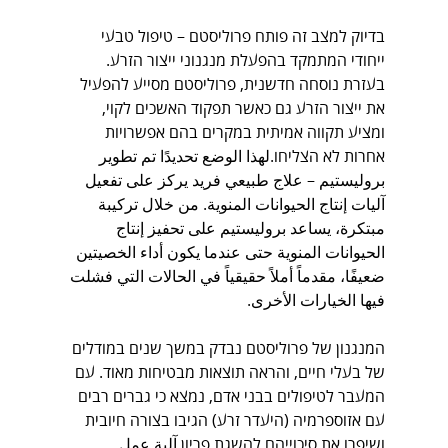
בדיוק למצב זה פותח פרוליסטם – טיפול טבעי 
ייחודי המתמקד בהפעלת מנגנוני ייצור הזרע. 
בעזרת נוסחה חדשנית, פרוליסטם מסייע להפעיל 
את ייצור הזרע גם כאשר תפקוד האשכים לקוי, 
ומציע תקווה אמיתית במקרים בהם אפשרויות 
אחרות לא הצליחו.لهذا الوضع تحديدًا تم تطوير 
بروليستيم – علاج طبيعي فريد يركز على تفعيل 
آليات إنتاج الحيوانات المنوية. من خلال تركيبة 
مبتكرة، يساعد بروليستيم على تحفيز إنتاج 
الحيوانات المنوية حتى عندما يكون أداء الخصيتين 
ضعيفًا، مقدماً أملاً حقيقياً في الحالات التي فشلت 
فيها الخيارات الأخرى.
המנגנון של פרוליסטם נבדק במשך שנים במודלים 
של בעלי חיים, והראה תוצאות מבטיחות מאוד. עם 
המעבר לטיפולים בבני אדם, נמצא כי גברים רבים 
עם אזוספרמיה (היעדר זרע) הגיבו בצורה חיובית 
ושיפרו את סיכוייהם להשגת פריון.آلية عمل 