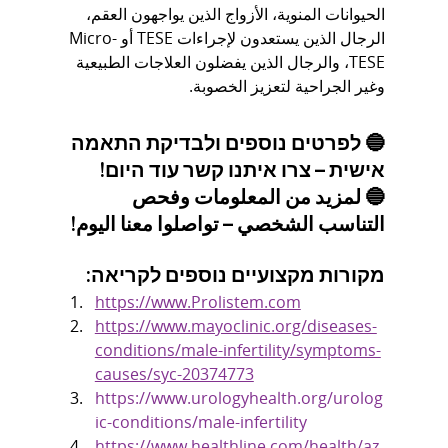
الحيوانات المنوية، الأزواج الذين يواجهون العقم، 
الرجال الذين يستعدون لإجراءات TESE أو Micro-
TESE، والرجال الذين يفضلون العلاجات الطبيعية 
وغير الجراحية لتعزيز الخصوبة.
🔵 לפרטים נוספים ולבדיקת התאמה 
אישית – צרו איתנו קשר עוד היום!
🔵 لمزيد من المعلومات وفحص 
التناسب الشخصي – تواصلوا معنا اليوم!
מקורות מקצועיים נוספים לקריאה:
https://www.Prolistem.com
https://www.mayoclinic.org/diseases-
conditions/male-infertility/symptoms-
causes/syc-20374773
https://www.urologyhealth.org/urolog
ic-conditions/male-infertility
https://www.healthline.com/health/az