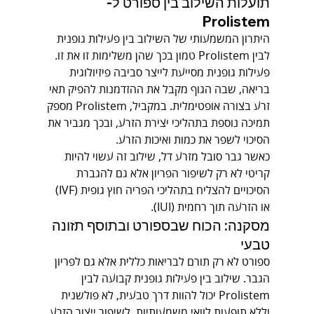
תועלות השילוב בין ספורט ל-
Prolistem
היתרון המשמעותי של השילוב בין פעילות גופנית 
לבין Prolistem טמון בכך שהן משלימות זו את זו. 
פעילות גופנית מסייעת לייצר סביבה פיזיולוגית 
בריאה, שבה הגוף מקבל את ההזדמנות להפיק תאי 
זרע בצורה אופטימלית. במקביל, Prolistem מספק 
תמיכה נוספת בתהליכי יצירת הזרע, ובכך מגביר את 
הסיכוי לשפר את כמות ואיכות הזרע.
כאשר גבר סובל מזרע דל, שילוב זה עשוי להיות 
קריטי לא רק לשיפור הפריון אלא גם להגברת 
הסיכויים להצליח בתהליכי הפריה חוץ גופית (IVF) 
או הזרעה תוך רחמית (IUI).
מסקנה: הכוח שבספורט ובתוסף תזונה 
טבעי
ספורט לא רק תורם לבריאות כללית אלא גם לפריון 
הגבר. שילוב בין פעילות גופנית קבועה לבין 
Prolistem יכול להוות דרך טבעית, לא פולשנית 
וללא תופעות לוואי משמעותיות, לשיפור ייצור הזרע. 