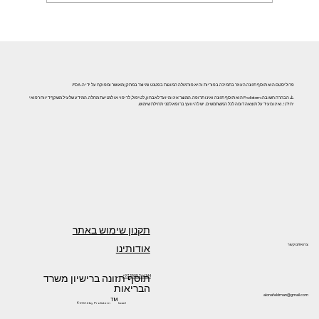
אזוספרמיה וגורמי אורח חיים: השפעת עישון, אלכוהול וסמים
על פוריות הגבר
פרוליסטם הוא תוסף תזונה העוזר בתמיכה בפוריות והיא פורמולה המוגנת בפטנט ומיוצר במתקן מאושר ומפוקח על ידי ה-FDA.
⚠️ הבהרה חשובה: Prolistem הוא תוסף תזונה ואינו תרופה. המוצר אינו מיועד לאבחון, לטיפול, לריפוי או למניעת מחלה. המידע שלעיל משקף דיווח רפואי
יחידני, ואינו מעיד על תוצאה דומה לכל המשתמשים. יש להיוועץ ברופא לפני תחילת שימוש.
תקנון שימוש באתר
אודותינו
צרו איתנו קשר
תוסף תזונה ברישיון משרד
+972505266144
הבריאות
alonafeldman@gmail.com
™
©2024 by Prolistem
Israel