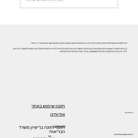
סיפור הצלחה Prolistem: מאזוספרמיה לא חסימתית להריון
– התחלה חדשה לזוג לאחר 3 שנות מאבק
פרוליסטם הוא תוסף תזונה העוזר בתמיכה בפוריות והיא פורמולה המוגנת בפטנט ומיוצר במתקן מאושר ומפוקח על ידי ה-FDA.
⚠️ הבהרה חשובה: Prolistem הוא תוסף תזונה ואינו תרופה. המוצר אינו מיועד לאבחון, לטיפול, לריפוי או למניעת מחלה. המידע שלעיל משקף דיווח רפואי
יחידני, ואינו מעיד על תוצאה דומה לכל המשתמשים. יש להיוועץ ברופא לפני תחילת שימוש.
תקנון שימוש באתר
אודותינו
צרו איתנו קשר
תוסף תזונה ברישיון משרד
+972505266144
הבריאות
alonafeldman@gmail.com
™
©2024 by Prolistem
Israel