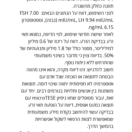
תזונה כחלק מהשגרה.
לפני השימוש, דווח על הנתונים הבאים: FSH 7.00 
mIU/mL, LH 9.94 mIU/mL (גבוה), וטסטוסטרון 
6.15 ng/mL.
לאחר שישה חודשי שימוש, לפי הדיווח, נמצאו תאי 
זרע בבדיקת הזרע. דווח על ריכוז של 0.6 מיליון 
למיליליטר, מספר כולל של 1.8 מיליון ותנועתיות של 
50%. בדיווח צוין כי מדובר בשינוי משמעותי 
שהתרחש ללא ניתוח נוסף.
חשוב להדגיש: זהו דיווח מקרה, והוא אינו מהווה 
הבטחה לתוצאה או הוכחה שכל אדם עם 
אזוספרמיה לא חסימתית יחווה שינוי דומה. תוצאות 
משתנות בין אנשים ותלויות בגורמים רבים. יחד עם 
זאת, עבור מטופלים שחוו ניסיון microTESE עם 
תוצאה כמעט אפסית, דיווח על הופעת תאי זרע 
בבדיקה עשוי להיחשב נקודת מידע משמעותית 
שמאפשרת לצוות הרפואי לשקול אפשרויות 
בהמשך הדרך.