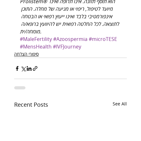
Prolistem® הוא תוסף תזונה. אינו תרופה ואינו 
מיועד לטיפול, ריפוי או מניעה של מחלה. התוכן 
אינפורמטיבי בלבד ואינו ייעוץ רפואי או הבטחה 
לתוצאה. לכל החלטה רפואית יש להיוועץ ברופא/ה 
מומחה/ית.
#MaleFertility
#Azoospermia
#microTESE
#MensHealth
#IVFJourney
סיפורי הצלחה
Recent Posts
See All