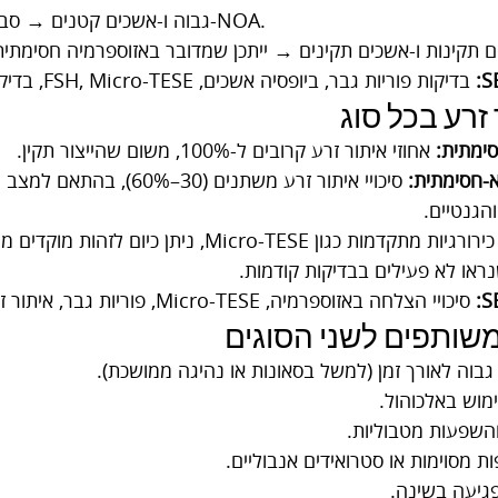
FSH גבוה ו-אשכים קטנים → סבירות גבוהה ל-NOA.
ם תקינות ו-אשכים תקינים → ייתכן שמדובר באזוספרמיה חסימתית
 בדיקות פוריות גבר, ביופסיה אשכים, FSH, Micro-TESE, בדיקות גנטיות לאזוספרמיה.
 זרע בכל סוג
ימתית:
 אחוזי איתור זרע קרובים ל-100%, משום שהייצור תקין.
-חסימתית:
 סיכויי איתור זרע משתנים (30–
הגנטיים.
הודות לטכנולוגיות כירורגיות מתקדמות כגון Micro-TESE, ני
ראו לא פעילים בבדיקות קודמות.
 סיכויי הצלחה באזוספרמיה, Micro-TESE, פוריות גבר, איתור זרע.
 משותפים לשני הסוגים
בוה לאורך זמן (למשל בסאונות או נהיגה ממושכת).
ימוש באלכוהול.
השפעות מטבוליות.
ת מסוימות או סטרואידים אנבוליים.
פגיעה בשינה.