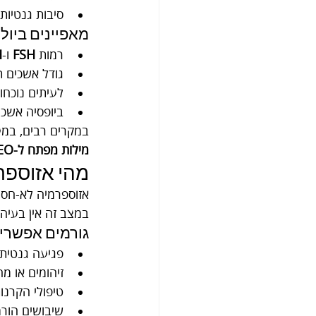
סיבות גנטיות, כגון מחיקה בגן
מאפיינים ביולו
רמות 
FSH
 ו-
H
גודל אשכים ת
לעיתים נוכחו
ביופסיה אשכ
במקרים רבים, במעבדת IVF ניתן להפיק תאי זרע ישירות מהאשך או מהאפידידימי
מילות מפתח ל-SEO:
מהי אזוספרמי
אזוספרמיה לא-חסי
במצב זה אין בעיה
גורמים אפשריי
פגיעה גנטית (כגון חסרים
זיהומים או מ
טיפולי הקרנות
שיבושים הורמו