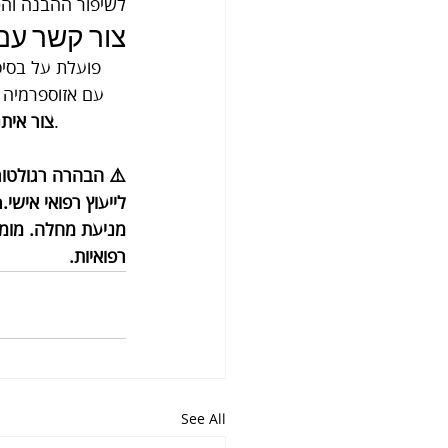
לשיפור ההבנה והט
צור קשר עם rolistem
עם אזוספרמיה ל
, וצוות המומחים שלנו ישמח לספק מידע נוסף בצורה דיסקרטית ומבוססת.
צור איתנ
⚠️ הבהרה רגולטורי
מניעת מחלה. מומל
רפואיות.
See All