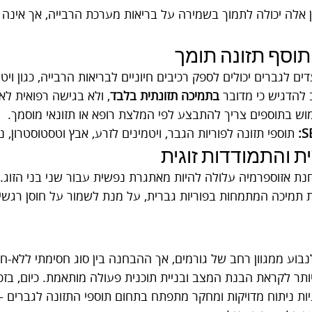
 אלה יכולה לתמוך בשמירה על בריאות מערכת הרבייה, אך אינה מ
תוסף תזונה תומך
 להדגיש כי מדובר 
בתמיכה תזונתית בלבד
, ולא בגישה רפואית לאב
וש בתוספים צריך להתבצע לפי המלצת רופא או תזונאי מוסמך.
 תוספי תזונה לפוריות הגבר, ויטמינים לזרע, אבץ וטסטוסטרון, נו
ת והתמודדות זוגית
ת אזוספרמיה עלולה להיות מאתגרת נפשית עבור שני בני הזוג. מ
ות תמיכה המתמחות בפוריות גברית, על מנת לשמור על חוסן רגשי ו
נבוע ממגוון רחב של גורמים, אך ההבחנה בין סוג חסימתי ללא-ח
תר לקראת הבנת המצב ובניית תוכנית פעולה מותאמת. כיום, בזכות
יות ניתוח מדויקות ומחקר מתפתח בתחום תוספי התזונה לגברים –