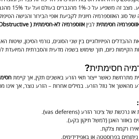
תאי זרע בנוזל הזרע. מצב
 של סוג האזוספרמיה חיונית לקביעת אופי הבירור והגישה הטיפולי
זוספרמיה חסימתית
 לבין 
אזוספרמיה לא-חסימתית (
 ההבדלים הפיזיולוגיים בין שני הסוגים, גורמי הסיכון, שיטות האב
ות הקיימות כיום, תוך שימוש בשפה מדעית והסברתית המיועדת ל
מיה חסימתית?
ת מתרחשת כאשר ייצור תאי הזרע באשכים תקין, אך קיימת 
חסימה
 מהאשך אל נוזל הזרע. במילים אחרות – הזרע נוצר, אך אינו מס
רכשת של צינור הזרע (vas deferens).
ים באזור האגן (למשל תיקון בקע).
אירו רקמת צלקת.
יתוחים בפרוסטטה או באפידידימיס.