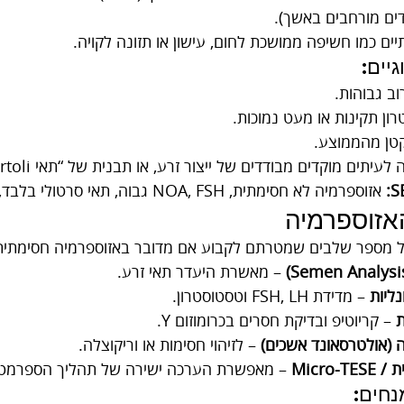
ידים מורחבים באשך).
יים כמו חשיפה ממושכת לחום, עישון או תזונה לקויה.
גיים:
וב גבוהות.
ון תקינות או מעט נמוכות.
קטן מהממוצע.
יתים מוקדים מבודדים של ייצור זרע, או תבנית של “תאי Sertoli בלבד”.
 אזוספרמיה לא חסימתית, NOA, FSH גבוה, תאי סרטולי בלבד, ספרמטוגנזה.
האזוספרמיה
ל מספר שלבים שמטרתם לקבוע אם מדובר באזוספרמיה חסימתית 
 – מאשרת היעדר תאי זרע.
נליות
 – מדידת FSH, LH וטסטוסטרון.
ת
 – קריוטיפ ובדיקת חסרים בכרומוזום Y.
 (אולטרסאונד אשכים)
 – לזיהוי חסימות או וריקוצלה.
Micro-
 – מאפשרת הערכה ישירה של תהליך הספרמטו
נחים: