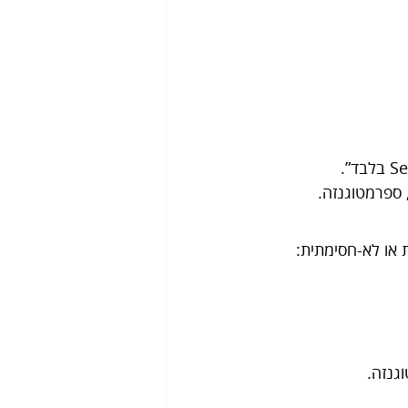
או לא-חסימתית:
גנזה.