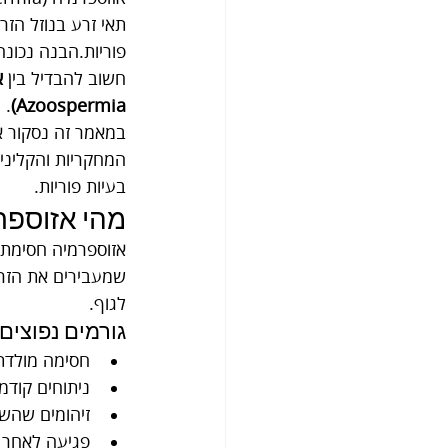
פוריות.הבנה נכונה
חשוב להבדיל בין 
א
.
Azoospermia)
במאמר זה נסקור את
המחקריות והקליני
בעיות פוריות.
מהי אזוספר
אזוספרמיה חסימתי
שמעבירים את הזרע
לגוף.
גורמים נפוצים:
חסימה מולדת או נ
ניתוחים קודמ
זיהומים שהש
פגיעה לאחר נ