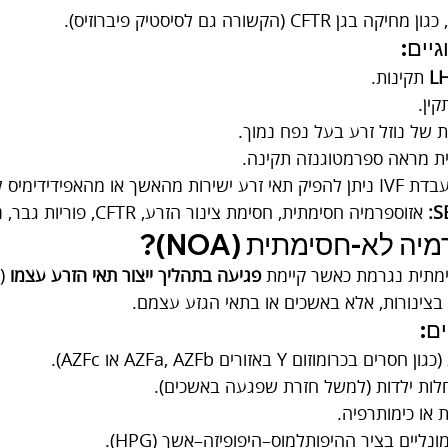
 CFTR (הקשורה גם לסיסטיק פיברוזיס).
גיים:
L
 תקינות.
קין.
ת של נוזל זרע בעל נפח נמוך.
ית מראה ספרמטוגנזה תקינה.
ס לצורך הפריה חוץ גופית.
 אזוספרמיה חסימתית, חסימת צינור הזרע, CFTR, פוריות גבר, ניתוח להפקת זרע.
ה לא-חסימתית (NOA)?
מתית נגרמת כאשר קיימת 
פגיעה בתהליך ייצור תאי הזרע עצמו
 בצינורות, אלא באשכים או בתאי הגזע עצמם.
ם:
 בכרומוזום Y באזורים AZFa, AZFb או AZFc).
חלות ילדות (למשל חזרת שפגעה באשכים).
 או כימותרפיה.
נליים בציר ההיפותלמוס–היפופיזה–אשך (HPG).