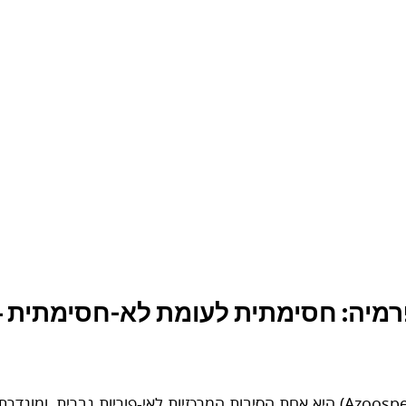
רמיה: חסימתית לעומת לא-חסימתית –
אזוספרמיה (Azoospermia) היא אחת הסיבות המרכזיות לאי-פוריות גברית, 