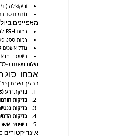
וריקוצלה (ור
גורמים סביבת
מאפיינים ביולו
רמות 
FSH
 לר
רמות טסטוסטר
גודל אשכים 
ביופסיה מראה לע
מילות מפתח ל-SEO:
אבחון סוג 
תהליך האבחון כול
בדיקת זרע (Semen Analysis)
בדיקות הורמו
בדיקות גנטיו
בדיקות הדמיה
ביופסיה אשכית / TESE
אינדיקטורים מ