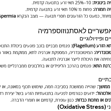
ה בינונית:
 10–25% תאי זרע בתנועה קדמית.
ה חמורה:
 פחות מ־10% תאי זרע בתנועה קדמית.
יוחד, כמעט כל הזרעונים חסרי תנועה — מצב הנקרא 
spermia
פשריים לאסתנוזוספרמיה
 (Flagellum):
 פגמים מבניים בזנב פוגעים ביכולת התנוע
כונדריה:
 המיטוכונדריה, המספקת אנרגיה לתא, ממוקמת באזור הב
יתה את היכולת לייצר אנרגיה לתנועה.
ברנת התא:
 פגמים בהרכב הליפידים או בחלבונים ממברנליים משפ
ממושך:
 שהייה ממושכת בסביבה חמה, שימוש תכוף בסאונה, או ל
אלכוהול:
 ידועים כגורמים לפגיעה בתנועתיות הזרע בשל יצירת רדי
ם או מתכות כבדות:
 כגון עופרת, קדמיום או חומרי הדברה.