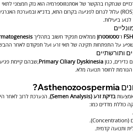
זיים שנחקרו בהקשר של אסתנוזוספרמיה הוא נזק חמצוני לתאי 
רדיקלים חופשיים (ROS) עלול לגרום לפגיעה בקרום התא, בדנ״א ובמערכת האנ
לנוע ביעילות.
FSH
 ו־
טסטוסטרון
 ממלאים תפקיד חשוב בתהליך 
rmatogenesis
שפיע על התפתחות תקינה של תאי זרע ועל תפקודם לאחר ההבש
נדירים, כגון 
Primary Ciliary Dyskinesia
,שבהם קיימת פגיע
 הגורמת לחוסר תנועה מלא.
Astheno?
מצעות 
בדיקת זרע (Semen Analysis)
ה כוללת מדדים כמו:
Con).
ית ותנועה קדמית.