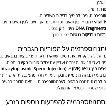
צורת התא).
וספרמיה, ניתן להוסיף בדיקות משלימות:
 להבדיל בין תאים חסרי תנועה אך חיים, לבין תאים מתים.
 לזיהוי נזק גנטי.
נליות
 ו־
בדיקות גנטיות
 לפי הצורך.
וזוספרמיה על הפוריות הגברית
ה עלולה להפחית את הסיכוי שתאי הזרע יגיעו לביצית בתנאים טב
 בעלי תנועתיות ירודה ועדיין עם יכולת פוריות תקינה יחסית.
ריה חוץ-גופית (IVF)
 או 
(Intracytoplasmic Sperm Injection)
ים בעלי תנועה מינימלית, ובכך לעקוף חלק מהמגבלות הקשורות ל
ת להבנת הגורם הבסיסי לאסתנוזוספרמיה —האם מדובר בבעיה ז
וני שמקורו גנטי או הורמונלי.
סתנוזוספרמיה להפרעות נוספות בזרע