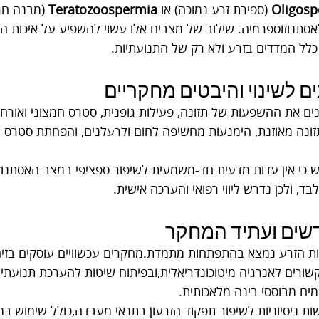
Oligosp
 (ספירת זרע נמוכה) או 
Teratozoospermia
 (מבנה חר
אסתנוזוספרמיה. שילוב של מצבים אלו עשוי להשפיע על איכות הז
ל המדדים בזרע ולא רק של התנועתיות.
ים לשינוי והיבטים מחקריים
ם את ההשפעות של תזונה, פעילות גופנית, סטרס חמצוני ואורח ח
ונה מאוזנת, הימנעות מחשיפה לחום ולרעלנים, והפחתת סטרס 
ש כי אין עדות מדעית חד-משמעית לשיפור ספציפי במצב האסתנו
לבד, ולכן נדרש ליווי רפואי והערכה אישית.
שים ועתיד המחקר
ת הזרע נמצא בהתפתחות מתמדת.מחקרים עכשוויים עוסקים בזיהוי 
Biomark) הקשורים לאנרגיה מיטוכונדריאלית,ובפיתוח שיטות להערכת תנועתי
ים מבוססי בינה מלאכותית.
ות ניסיוניות לשיפור תפקוד הזרעון בתנאי מעבדה,כולל שימוש במו