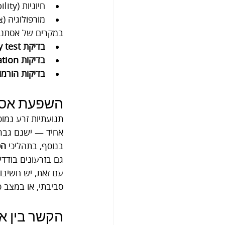
חיוניות (Viability).
מורפולוגיה (
במקרים של אסתנוז
בדיקת vitality test
בדיקות DNA Fragmentation
בדיקות הורמו
השפעת אסתנ
תנועתיות זרע נמוכ
אחיד — ישנם גברים
בנוסף, בתהליכי 
הפ
גם בזרעונים בודד
עם זאת, יש חשיבו
סביבתי, או במצב כר
הקשר בין א