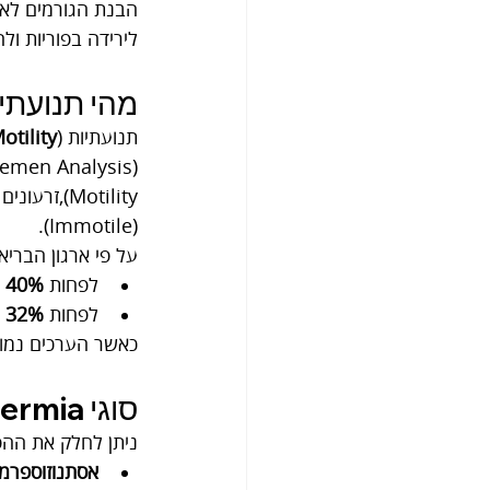
הבנת הגורמים לאס
לירידה בפוריות ול
מהי תנועתי
תנועתיות (
otility
(Immotile).
על פי ארגון הבריא
לפחות 
40%
 
לפחות 
32%
 
כאשר הערכים נמוכ
סוגי Asthenozoospermia
ניתן לחלק את הה
אסתנוזוספרמי