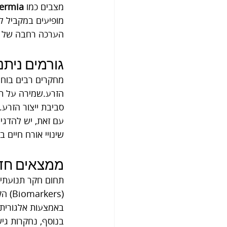
מצבים כמו 
ermia
מופיעים במקביל ל
הערכה רחבה של כל
גורמים ניתנ
מחקרים רבים בוחני
הזרע.שמירה על תז
סביבת ייצור הזרע.
עם זאת, יש להדגי
שינויי אורח חיים ב
ממצאים חד
תחום חקר תנועתיו
(ers
באמצעות אלגוריתמ
בנוסף, נחקרות גיש