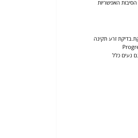
הסיבות האפשריות 
קת.בדיקת זרע תקינה 
רעונים בעלי תנועה קדמית (Progressive 
Non-progressi) וזרעונים שאינם נעים כלל 