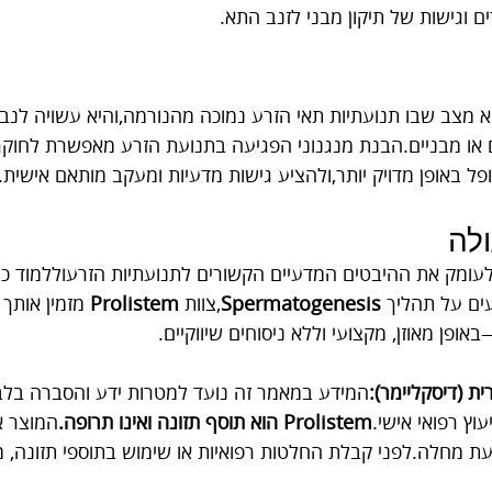
ים וגישות של תיקון מבני לזנב התא.
 מצב שבו תנועתיות תאי הזרע נמוכה מהנורמה,והיא עשויה לנבוע
ים או מבניים.הבנת מנגנוני הפגיעה בתנועת הזרע מאפשרת לחוקר
ל באופן מדויק יותר,ולהציע גישות מדעיות ומעקב מותאם אישית.
לה
לעומק את ההיבטים המדעיים הקשורים לתנועתיות הזרעוללמוד כיצ
ים על תהליך 
Spermatogenesis
,צוות 
Prolistem
 מזמין אותך
אופן מאוזן, מקצועי וללא ניסוחים שיווקיים.
ת (דיסקליימר):
המידע במאמר זה נועד למטרות ידע והסברה בלבד ו
עוץ רפואי אישי.
Prolistem הוא תוסף תזונה ואינו תרופה.
המוצר אי
ניעת מחלה.לפני קבלת החלטות רפואיות או שימוש בתוספי תזונה, מ