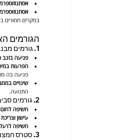
אסתנוזוספרמי
אסתנוזוספרמי
במקרים חמורים במ
הגורמים הא
1. גורמים מבניים ופיזיולוגיים
פגיעה בזנב תא הזרע
הפרעות במיטו
פגיעה בה מפח
שינויים בממ
התנועה.
2. גורמים סביבתיים
חשיפה לחום 
עישון וצריכת 
חשיפה לרעלני
3. סטרס חמצוני (Oxidative Stress)