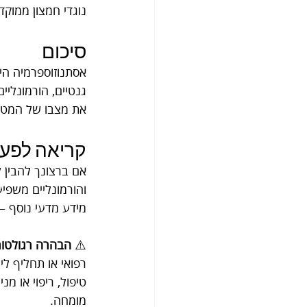
נוגדי חמצון ממוקד
סיכום
אסתנוזוספרמיה היא
גנטיים, הורמונלי
את מצבו של המטופ
קריאה לפעו
אם ברצונך להבין 
והורמונליים משפיע
מידע מדעי נוסף —ב
⚠️ 
הבהרה רגולטורי
רפואי או תחליף ליי
טיפול, ריפוי או מ
מומחה.