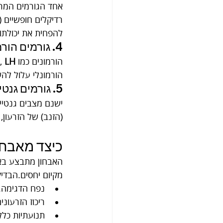
אחד הגורמים המרכ
להפחית את יכולתו 
4. גורמים הורמונליים
הורמונים כמו 
LH
, 
הורמונלי עלול לה
5. גורמים גנטיים ותורשתיים
ישנם מצבים גנטיים 
(הזנב) של הזרעון,
כיצד מאבחנים zoospermia
האבחון מתבצע בא
מקיום יחסים.הבדיק
נפח הדגימה.
ריכוז הזרעונים (centration
תנועתיות כלל