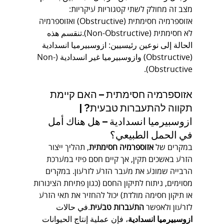
מצב זה מחולק לשתי קטגוריות עיקריות: 
אזוספרמיה חסימתית (Obstructive) ואזוספרמיה 
לא חסימתית (Non-Obstructive).تنقسم هذه 
الحالة إلى نوعين رئيسيين: ازوسبيرميا انسدادية 
(Obstructive) وازوسبيرميا غير انسدادية (Non-
Obstructive).
אזוספרמיה חסימתית – האם קיימת 
תקווה להתעברות טבעית? | 
ازوسبيرميا انسدادية – هل هناك أمل 
في الحمل الطبيعي؟
במקרים של 
אזוספרמיה חסימתית
, תהליך ייצור 
הזרע באשכים תקין, אך קיים חסם פיזי במערכת 
הרבייה שמונע את מעבר הזרע לזרעון. במקרים 
מסוימים, ניתוח לתיקון החסם (כגון פתיחת הצינורות 
או תיקון חסימה מולדת) יכול להחזיר את תאי הזרע 
לזרעון ולאפשר 
התעברות טבעית
.في حالات 
ازوسبيرميا انسدادية
، فإن عملية إنتاج الحيوانات 