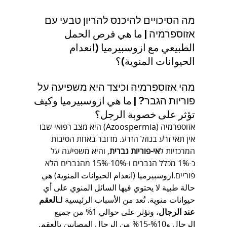
מה הסיכויים להיכנס להריון טבעי עם 
אזוספרמיה | ما هي فرص الحمل 
الطبيعي مع ازوسبيرميا (انعدام 
الحيوانات المنوية)؟
מהי אזוספרמיה וכיצד היא משפיעה על 
פוריות הגבר? | ما هي ازوسبيرميا وكيف 
تؤثر على خصوبة الرجل؟
אזוספרמיה (Azoospermia) היא מצב רפואי שבו 
אין תאי זרע בנוזל הזרע. מדובר באחת הסיבות 
המרכזיות ל
אי-פוריות גברית
, והיא משפיעה על 
כ-1% מכלל הגברים ו-10%-15% מהגברים הלא 
פוריים.ازوسبيرميا (انعدام الحيوانات المنوية) هي 
حالة طبية لا يحتوي فيها السائل المنوي على أي 
حيوانات منوية. تُعد من الأسباب الرئيسية لـ
العقم 
عند الرجال
، وتؤثر على حوالي 1% من جميع 
الرجال و10%-15% من الرجال المصابين بالعقم.