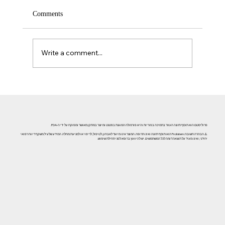
Comments
Write a comment...
אזוספרמיה וגורמי אורח חיים: השפעת עישון, אלכוהול וסמים
על פוריות הגבר
פרוליסטם הוא תוסף תזונה העוזר בתמיכה בפוריות והיא פורמולה המוגנת בפטנט ומיוצר במתקן מאושר ומפוקח על ידי ה-FDA.
⚠️ הבהרה חשובה: Prolistem הוא תוסף תזונה ואינו תרופה. המוצר אינו מיועד לאבחון, לטיפול, לריפוי או למניעת מחלה. המידע שלעיל משקף דיווח רפואי
יחידני, ואינו מעיד על תוצאה דומה לכל המשתמשים. יש להיוועץ ברופא לפני תחילת שימוש.