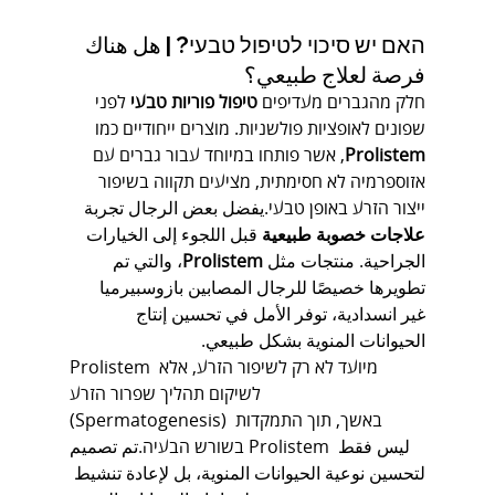
האם יש סיכוי לטיפול טבעי? | هل هناك 
فرصة لعلاج طبيعي؟
חלק מהגברים מעדיפים 
טיפול פוריות טבעי
 לפני 
שפונים לאופציות פולשניות. מוצרים ייחודיים כמו 
Prolistem
, אשר פותחו במיוחד עבור גברים עם 
אזוספרמיה לא חסימתית, מציעים תקווה בשיפור 
ייצור הזרע באופן טבעי.يفضل بعض الرجال تجربة 
علاجات خصوبة طبيعية
 قبل اللجوء إلى الخيارات 
الجراحية. منتجات مثل 
Prolistem
، والتي تم 
تطويرها خصيصًا للرجال المصابين بازوسبيرميا 
غير انسدادية، توفر الأمل في تحسين إنتاج 
الحيوانات المنوية بشكل طبيعي.
Prolistem מיועד לא רק לשיפור הזרע, אלא 
לשיקום תהליך שפרור הזרע 
(Spermatogenesis) באשך, תוך התמקדות 
בשורש הבעיה.تم تصميم Prolistem ليس فقط 
لتحسين نوعية الحيوانات المنوية، بل لإعادة تنشيط 