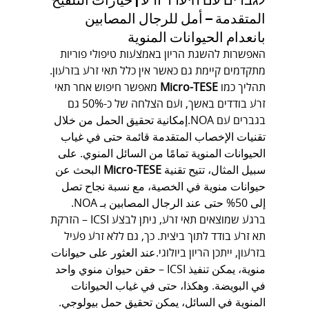
المتقدمة – أمل للرجال المصابين 
بانعدام الحيوانات المنوية
האפשרות להשגת הריון באמצעות טיפולי פוריות 
מתקדמים קיימת גם כאשר אין כלל תאי זרע בזרעון. 
תהליך כמו 
Micro-TESE
 מאפשר חיפוש אחר תאי 
זרע בודדים באשך, ועם הצלחה של כ-50% גם 
בגברים עם NOA.إمكانية تحقيق الحمل من خلال 
تقنيات الإخصاب المتقدمة قائمة حتى في غياب 
الحيوانات المنوية تمامًا من السائل المنوي. على 
سبيل المثال، تتيح تقنية 
Micro-TESE
 البحث عن 
حيوانات منوية في الخصية، مع نسبة نجاح تصل 
إلى 50% حتى عند الرجال المصابين بـ NOA.
ברגע שמוצאים תאי זרע, ניתן לבצע ICSI – הזרקת 
תא זרע בודד לתוך ביצית. כך, גם ללא זרע פעיל 
בזרעון, ייתכן הריון ביולוגי.عند العثور على حيوانات 
منوية، يمكن تنفيذ ICSI – حقن حيوان منوي واحد 
في البويضة. وهكذا، حتى في غياب الحيوانات 
المنوية في السائل، يمكن تحقيق حمل بيولوجي.