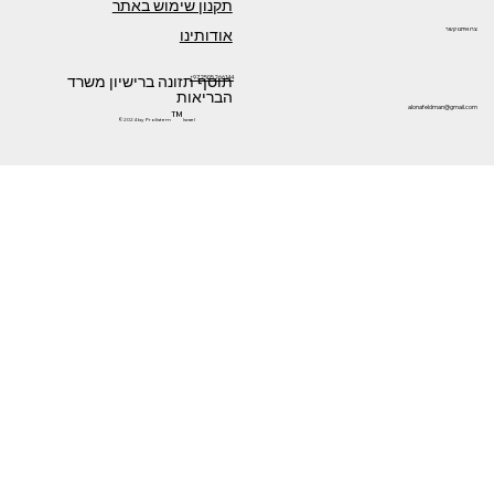
תקנון שימוש באתר
אודותינו
צרו איתנו קשר
תוסף תזונה ברישיון משרד
+972505266144
הבריאות
alonafeldman@gmail.com
™
©2024 by Prolistem
Israel