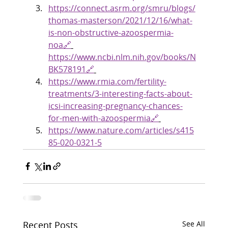
https://connect.asrm.org/smru/blogs/
thomas-masterson/2021/12/16/what-
is-non-obstructive-azoospermia-
noa🔗
https://www.ncbi.nlm.nih.gov/books/N
BK578191🔗
https://www.rmia.com/fertility-
treatments/3-interesting-facts-about-
icsi-increasing-pregnancy-chances-
for-men-with-azoospermia🔗
https://www.nature.com/articles/s415
85-020-0321-5
Recent Posts
See All