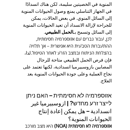
المنوية في الخصيتين سليمة، لكن هناك انسدادًا 
في الجهاز التناسلي يمنع وصول الحيوانات المنوية 
إلى السائل المنوي. في بعض الحالات، يمكن 
للجراحة لإزالة الانسداد أن تعيد الحيوانات المنوية 
إلى السائل وتسمح بـ
الحمل الطبيعي
.
לכן, עבור גברים עם אזוספרמיה חסימתית, 
ההתעברות הטבעית היא אפשרית – אך תלויה 
בהצלחת הניתוח ובמצב הזרע לאחר הטיפול.لذا، 
فإن فرص الحمل الطبيعي متاحة للرجال 
المصابين بازوسبيرميا انسدادية، لكنها تعتمد على 
نجاح العملية وعلى جودة الحيوانات المنوية بعد 
العلاج.
אזוספרמיה לא חסימתית – האם ניתן 
לייצר זרע מחדש? | ازوسبيرميا غير 
انسدادية – هل يمكن إعادة إنتاج 
الحيوانات المنوية؟
אזוספרמיה לא חסימתית (NOA)
 היא מצב מורכב 