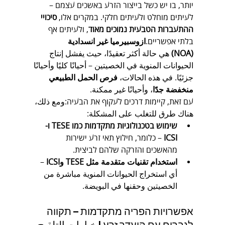
יותר, בו יש כשל בייצור הזרע באשכים עצמם – 
לעיתים מוחלט ולעיתים חלקי. במקרים אלו, 
סיכויי 
ההתעברות הטבעית נמוכים מאוד
, ולעיתים אף 
בלתי אפשריים.
ازوسبيرميا غير انسدادية 
(NOA)
 هي حالة أكثر تعقيدًا، حيث يفشل إنتاج 
الحيوانات المنوية في الخصيتين – أحيانًا كليًا وأحيانًا 
جزئيًا. في هذه الحالات، 
فرص الحمل الطبيعي 
منخفضة جدًا
، وأحيانًا غير ممكنة.
עם זאת, קיימות דרכים לעקוף את הבעיה:ومع ذلك، 
هناك طرق للتغلب على المشكلة:
שימוש בטכנולוגיות מתקדמות כמו TESE ו-
ICSI
 – כלומר, חילוץ תאי זרע ישירות 
מהאשכים והזרקה שלהם לביצית.
استخدام تقنيات متقدمة مثل TESE وICSI
 – 
أي استخراج الحيوانات المنوية مباشرة من 
الخصيتين وحقنها في البويضة.
אפשרויות הפריה מתקדמות – תקווה 
לגברים עם היעדר זרע | خيارات التلقيح 