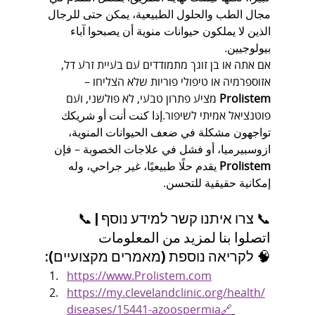
مجال الطب والحلول الطبيعية، يمكن حتى للرجال 
الذين لا يملكون حيوانات منوية أن يصبحوا آباء 
بيولوجيين.
אם אתה או בן זוגך מתמודדים עם בעיית זרע דל, 
אזוספרמיה או טיפולי פוריות שלא הצליחו – 
Prolistem
 מציע פתרון טבעי, לא פולשני, ועם 
פוטנציאל אמיתי לשיפור.إذا كنت أنت أو شريكك 
تواجهون مشكلة في ضعف الحيوانات المنوية، 
ازوسبيرميا، أو فشل في علاجات الخصوبة – فإن 
Prolistem
 يقدم حلًا طبيعيًا، غير جراحي، وله 
إمكانية حقيقية للتحسن.
📞 צרו איתנו קשר למידע נוסף | 📞 
اتصلوا بنا لمزيد من المعلومات
🧠 לקריאה נוספת (מאמרים מקצועיים):
https://www.Prolistem.com
https://my.clevelandclinic.org/health/
diseases/15441-azoospermia🔗