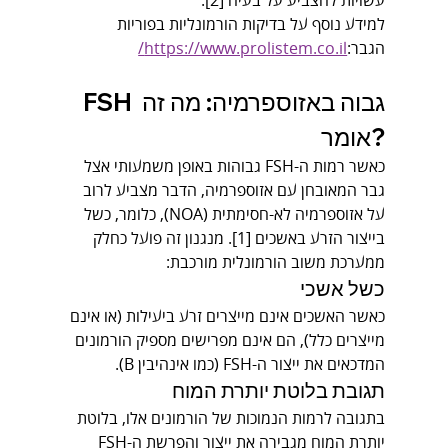
עשויות להצביע על בעיה [2].
למידע נוסף על בדיקות הורמונליות בפוריות 
הגבר:
https://www.prolistem.co.il/
FSH גבוה באזוספרמיה: מה זה 
אומר?
כאשר רמות ה-FSH גבוהות באופן משמעותי אצל 
גבר המאובחן עם אזוספרמיה, הדבר מצביע לרוב 
על אזוספרמיה לא-חסימתית (NOA), כלומר, כשל 
בייצור הזרע באשכים [1]. מנגנון זה פועל כחלק 
ממערכת משוב הורמונלית מורכבת:
כשל אשכי
כאשר האשכים אינם מייצרים זרע ביעילות (או אינם 
מייצרים כלל), הם אינם מפרישים מספיק הורמונים 
המדכאים את ייצור ה-FSH (כמו אינהיבין B).
תגובת בלוטת יותרת המוח
בתגובה לרמות הנמוכות של הורמונים אלו, בלוטת 
יותרת המוח מגבירה את ייצור והפרשת ה-FSH 