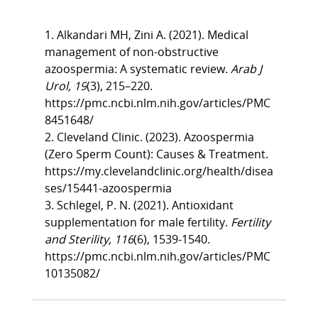
1. Alkandari MH, Zini A. (2021). Medical 
management of non-obstructive 
azoospermia: A systematic review. 
Arab J 
Urol, 19
(3), 215–220. 
https://pmc.ncbi.nlm.nih.gov/articles/PMC
8451648/
2. Cleveland Clinic. (2023). Azoospermia 
(Zero Sperm Count): Causes & Treatment. 
https://my.clevelandclinic.org/health/disea
ses/15441-azoospermia
3. Schlegel, P. N. (2021). Antioxidant 
supplementation for male fertility. 
Fertility 
and Sterility, 116
(6), 1539-1540. 
https://pmc.ncbi.nlm.nih.gov/articles/PMC
10135082/