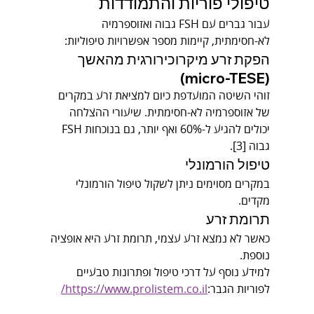
טיפולי פוריות והתמודדות
עבור גברים עם FSH גבוה ואזוספרמיה 
לא-חסימתית, קיימות מספר אפשרויות טיפוליות:
הפקת זרע מיקרוכירורגית מהאשך 
(micro-TESE)
זוהי השיטה המועדפת כיום למציאת זרע במקרים 
של אזוספרמיה לא-חסימתית. שיעורי ההצלחה 
יכולים להגיע ל-60% ואף יותר, גם בנוכחות FSH 
גבוה [3].
טיפול הורמונלי
במקרים מסוימים ניתן לשקול טיפול הורמונלי 
מקדים.
תרומת זרע
כאשר לא נמצא זרע עצמי, תרומת זרע היא אופציה 
נוספת.
למידע נוסף על דרכי טיפול ופתרונות טבעיים 
לפוריות הגבר:
https://www.prolistem.co.il/