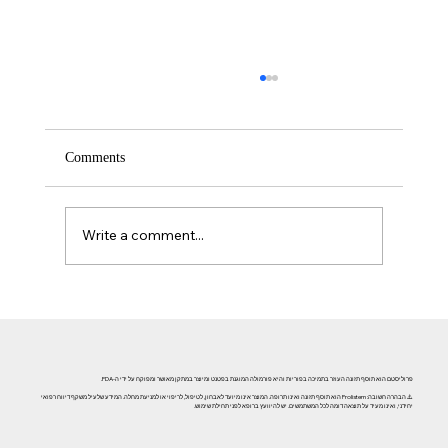
Comments
Write a comment...
אזוספרמיה וגורמי אורח חיים: השפעת עישון, אלכוהול וסמים
על פוריות הגבר
פרוליסטם הוא תוסף תזונה העוזר בתמיכה בפוריות והיא פורמולה המוגנת בפטנט ומיוצר במתקן מאושר ומפוקח על ידי ה-FDA.
⚠️ הבהרה חשובה: Prolistem הוא תוסף תזונה ואינו תרופה. המוצר אינו מיועד לאבחון, לטיפול, לריפוי או למניעת מחלה. המידע שלעיל משקף דיווח רפואי
יחידני, ואינו מעיד על תוצאה דומה לכל המשתמשים. יש להיוועץ ברופא לפני תחילת שימוש.