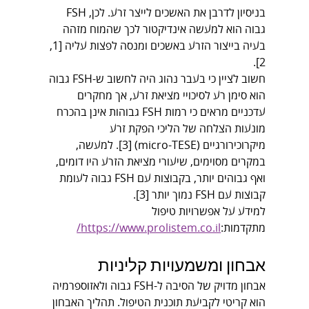
בניסיון לדרבן את האשכים לייצר זרע. לכן, FSH 
גבוה הוא למעשה אינדיקטור לכך שהמוח מזהה 
בעיה בייצור הזרע באשכים ומנסה לפצות עליה [1, 
2].
חשוב לציין כי בעבר נהוג היה לחשוב ש-FSH גבוה 
הוא סימן רע לסיכויי מציאת זרע, אך מחקרים 
עדכניים מראים כי רמות FSH גבוהות אינן בהכרח 
מונעות הצלחה של הליכי הפקת זרע 
מיקרוכירורגיים (micro-TESE) [3]. למעשה, 
במקרים מסוימים, שיעורי מציאת הזרע היו דומים, 
ואף גבוהים יותר, בקבוצות עם FSH גבוה לעומת 
קבוצות עם FSH נמוך יותר [3].
למידע על אפשרויות טיפול 
מתקדמות:
https://www.prolistem.co.il/
אבחון ומשמעויות קליניות
אבחון מדויק של הסיבה ל-FSH גבוה ולאזוספרמיה 
הוא קריטי לקביעת תוכנית הטיפול. תהליך האבחון 