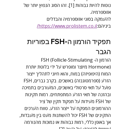
נוטות להיות גבוהות [1]. זהו הסוג הנפוץ יותר של 
אזוספרמיה.
להעמקה בסוגי אזוספרמיה והבדלים 
ביניהם:
https://www.prolistem.co.il/
תפקיד הורמון ה-FSH בפוריות 
הגבר
הורמון ה-FSH (Follicle-Stimulating 
Hormone) מיוצר ומופרש על ידי בלוטת יותרת 
המוח (היפופיזה) במוח, והוא חיוני לתהליך ייצור 
הזרע (ספרמטוגנזה) באשכים. בקרב גברים, FSH 
פועל על תאי סרטולי באשכים, המעורבים בתמיכה 
ובהזנה של תאי הזרע המתפתחים. רמות תקינות 
של FSH מעידות על תפקוד תקין של ציר 
ההורמונים המפקח על ייצור הזרע. טווח הערכים 
התקינים של FSH יכול להשתנות מעט בין מעבדות, 
אך באופן כללי, רמות גבוהות או נמוכות מהנורמה 