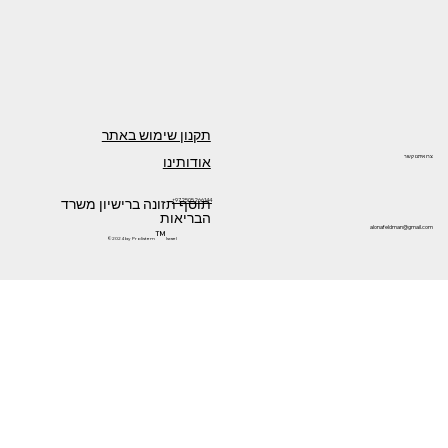
תקנון שימוש באתר
אודותינו
צרו איתנו קשר
תוסף תזונה ברישיון משרד
+972505266144
הבריאות
alonafeldman@gmail.com
™
©2024 by Prolistem
Israel