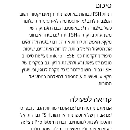
סיכום
רמות FSH גבוהות באזוספרמיה הן אינדיקטור חשוב 
המצביע לרוב על אזוספרמיה לא-חסימתית, כלומר, 
כשל בייצור הזרע באשכים. הבנה מעמיקה של 
משמעות בדיקת ה-FSH, יחד עם בירור אבחוני 
מקיף, מאפשרת לזהות את הגורם לבעיה ולהתאים 
את הטיפול היעיל ביותר. למרות האתגרים, שיטות 
טיפול מתקדמות כמו micro-TESE מציעות סיכויים 
טובים למציאת זרע ולהשגת הריון, גם במקרים של 
FSH גבוה. חשוב לזכור כי כל מקרה לגופו, וכי ייעוץ 
מקצועי ואישי הוא המפתח להצלחה במסע אל 
ההורות.
קריאה לפעולה
אם אתם מתמודדים עם אתגרי פוריות הגבר, ובפרט 
עם אבחון של אזוספרמיה או רמות FSH גבוהות, אל 
תהססו לפנות למומחים. חברת Prolistem מציעה 
ייעוץ מקצועי וליווי אישי בדרך להגשמת חלום 