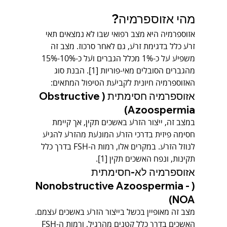
מהי אזוספרמיה?
אזוספרמיה היא מצב רפואי שבו לא נמצאים תאי 
זרע כלל בדגימת זרע, גם לאחר סרכוז. מצב זה 
משפיע על כ-1% מכלל הגברים ועל כ-10%-15% 
מהגברים הסובלים מאי-פוריות [1]. הבנת סוג 
האזוספרמיה חיונית לקביעת הטיפול המתאים:
אזוספרמיה חסימתית (Obstructive 
Azoospermia)
במצב זה, ייצור הזרע באשכים תקין, אך קיימת 
חסימה פיזית בדרכי הזרע המונעת מהזרע להגיע 
לנוזל הזרע. במקרים אלו, רמות ה-FSH בדרך כלל 
תקינות, ונפח האשכים תקין [1].
אזוספרמיה לא-חסימתית 
(Nonobstructive Azoospermia - 
NOA)
מצב זה מאופיין בכשל בייצור הזרע באשכים עצמם. 
האשכים בדרך כלל קטנים מהרגיל, ורמות ה-FSH 