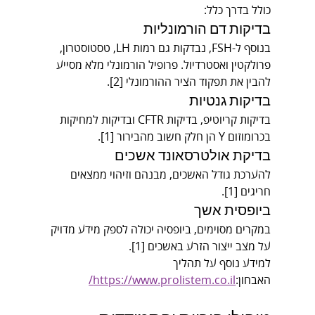
כולל בדרך כלל:
בדיקות דם הורמונליות
בנוסף ל-FSH, נבדקות גם רמות LH, טסטוסטרון, 
פרולקטין ואסטרדיול. פרופיל הורמונלי מלא מסייע 
להבין את תפקוד הציר ההורמונלי [2].
בדיקות גנטיות
בדיקות קריוטיפ, בדיקות CFTR ובדיקות למחיקות 
בכרומוזום Y הן חלק חשוב מהבירור [1].
בדיקת אולטרסאונד אשכים
להערכת גודל האשכים, מבנהם וזיהוי ממצאים 
חריגים [1].
ביופסית אשך
במקרים מסוימים, ביופסיה יכולה לספק מידע מדויק 
על מצב ייצור הזרע באשכים [1].
למידע נוסף על תהליך 
האבחון:
https://www.prolistem.co.il/