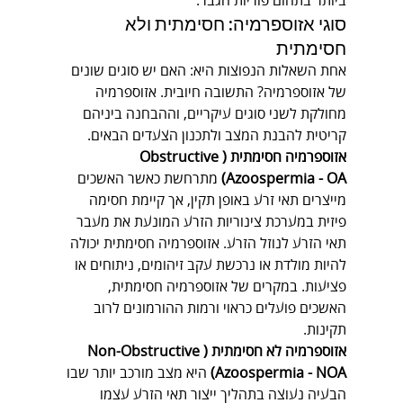
ביותר בתחום פוריות הגבר.
סוגי אזוספרמיה: חסימתית ולא 
חסימתית
אחת השאלות הנפוצות היא: האם יש סוגים שונים 
של אזוספרמיה? התשובה חיובית. אזוספרמיה 
מחולקת לשני סוגים עיקריים, וההבחנה ביניהם 
קריטית להבנת המצב ולתכנון הצעדים הבאים.
אזוספרמיה חסימתית (Obstructive 
Azoospermia - OA)
 מתרחשת כאשר האשכים 
מייצרים תאי זרע באופן תקין, אך קיימת חסימה 
פיזית במערכת צינוריות הזרע המונעת את מעבר 
תאי הזרע לנוזל הזרע. אזוספרמיה חסימתית יכולה 
להיות מולדת או נרכשת עקב זיהומים, ניתוחים או 
פציעות. במקרים של אזוספרמיה חסימתית, 
האשכים פועלים כראוי ורמות ההורמונים לרוב 
תקינות.
אזוספרמיה לא חסימתית (Non-Obstructive 
Azoospermia - NOA)
 היא מצב מורכב יותר שבו 
הבעיה נעוצה בתהליך ייצור תאי הזרע עצמו 