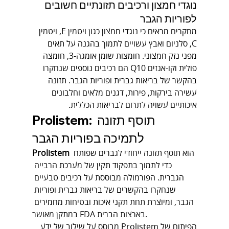
נוגדי חמצון ורכיבים תזונתיים חשובים 
לפוריות הגבר
מחקרים מראים כי נוגדי חמצון כגון ויטמין E, ויטמין 
C, סלניום ואבץ עשויים לתמוך בהגנה על תאים 
מפני נזק חמצוני. חומצות שומן אומגה-3, חומצה 
פולית וקו-אנזים Q10 הם רכיבים נוספים שנחקרו 
בהקשר של בריאות גברית ופוריות הגבר. תזונה 
עשירה בירקות, פירות, דגנים מלאים וחלבונים 
איכותיים עשויה לתרום לבריאות הכללית.
Prolistem: תוסף תזונה 
לתמיכה בפוריות הגבר
 הוא תוסף תזונה ייחודי לגברים שפותח 
Prolistem
כדי לתמוך בתפקוד תקין של מערכת הרבייה 
הגברית. הפורמולה מבוססת על רכיבים טבעיים 
שנחקרו בהקשרים של בריאות גברית ופוריות 
הגבר, ומיוצרת תחת תקני איכות ובטיחות מחמירים 
במתקן מאושר FDA בארצות הברית.
הפיתוח של Prolistem מבוסס על שילוב של ידע 