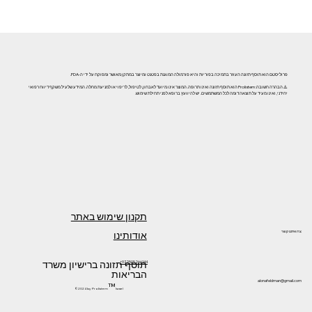
אזוספרמיה וגורמי אורח חיים: השפעת עישון, אלכוהול וסמים
על פוריות הגבר
פרוליסטם הוא תוסף תזונה העוזר בתמיכה בפוריות והיא פורמולה המוגנת בפטנט ומיוצר במתקן מאושר ומפוקח על ידי ה-FDA.
⚠️ הבהרה חשובה: Prolistem הוא תוסף תזונה ואינו תרופה. המוצר אינו מיועד לאבחון, לטיפול, לריפוי או למניעת מחלה. המידע שלעיל משקף דיווח רפואי
יחידני, ואינו מעיד על תוצאה דומה לכל המשתמשים. יש להיוועץ ברופא לפני תחילת שימוש.
תקנון שימוש באתר
אודותינו
צרו איתנו קשר
תוסף תזונה ברישיון משרד
+972505266144
הבריאות
alonafeldman@gmail.com
™
©2024 by Prolistem
Israel