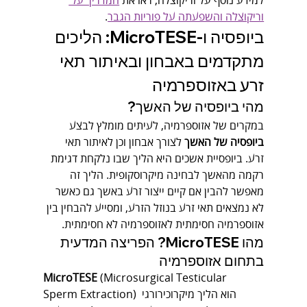
למידע נוסף על וריקוצלה, ראו את 
המדריך על 
וריקוצלה והשפעתה על פוריות הגבר
.
ביופסיה ו-MicroTESE: הליכים 
מתקדמים באבחון ובאיתור תאי 
זרע באזוספרמיה
מהי ביופסיה של האשך?
במקרים של אזוספרמיה, לעיתים מומלץ לבצע 
ביופסיה של האשך
 לצורך אבחון וכן לאיתור תאי 
זרע. ביופסיית אשכים היא הליך שבו נלקחת דגימת 
רקמה מהאשך לבחינה מיקרוסקופית. הליך זה 
מאפשר להבין אם קיים ייצור זרע באשך גם כאשר 
לא נמצאים תאי זרע בנוזל הזרע, ומסייע להבחין בין 
אזוספרמיה חסימתית לאזוספרמיה לא חסימתית.
מהו MicroTESE? הפריצה המדעית 
בתחום אזוספרמיה
MicroTESE
 (Microsurgical Testicular 
Sperm Extraction) הוא הליך מיקרוכירורגי 