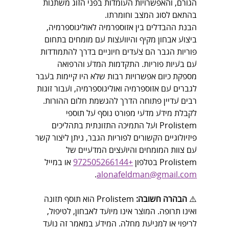
הגורם, והאפשרויות העומדות בפני הזוג משתנות 
בהתאם לסוג המצב וחומרתו.
הבנת ההבדלים בין אזוספרמיה לאוליגוספרמיה, 
ביצוע אבחון מקיף והיוועצות עם מומחים בתחום 
פוריות הגבר הם צעדים חיוניים בדרך להתמודדות 
עם בעיות פוריות. התקדמות המדע והרפואה 
מספקת כיום אפשרויות רבות שלא היו קיימות בעבר 
לגברים עם אזוספרמיה ואוליגוספרמיה, ועבור זוגות 
רבים עדיין פתוחה הדרך להגשמת חלום ההורות.
לקבלת מידע מדעי מפורט נוסף על תוספי 
Prolistem ועל התמיכה התזונתית בתהליכים 
פיזיולוגיים הקשורים לפוריות הגבר, ניתן ליצור קשר 
עם צוות המומחים והיועצים המדעיים של 
Prolistem בטלפון 
+972505266144
 או במייל 
.
alonafeldman@gmail.com
⚠️ 
הבהרה חשובה:
 Prolistem הוא תוסף תזונה 
ואינו תרופה. המוצר אינו מיועד לאבחון, לטיפול, 
לריפוי או למניעת מחלה. המידע במאמר זה נועד 