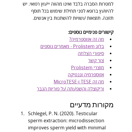
למטרות הסברה בלבד ואינו מהווה ייעוץ רפואי. יש 
להיוועץ ברופא לפני תחילת שימוש בכל תוסף 
תזונה. תוצאות עשויות להשתנות בין אנשים.
קישורים פנימיים נוספים:
מה זה אזוספרמיה?
בלוג Prolistem - מאמרים נוספים
סיפורי הצלחה
צור קשר
מוצרי Prolistem
אזוספרמיה וגנטיקה
מה זה TESE ו-MicroTESE
וריקוצלה והשפעתה על פוריות הגבר
מקורות מדעיים
Schlegel, P. N. (2020). Testicular 
sperm extraction: microdissection 
improves sperm yield with minimal 