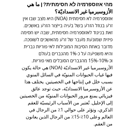
מהי אזוספרמיה לא חסימתית? | ما هي 
الأزوسبرميا غير الانسداديّة؟
אזוספרמיה לא חסימתית (NOA) היא מצב שבו אין 
זרע בנוזל הזרע בשל בעיה בייצור הזרע באשכים. 
זאת בניגוד לאזוספרמיה חסימתית, שבה יש חסימה 
פיזית שמונעת מעבר של זרע מהאשכים לשופכה. 
מדובר באחת הסיבות המובילות לאי פוריות גברית 
והיא משפיעה על כ-1% מהגברים בעולם 
וכ-10%-15% מהגברים הסובלים מאי פוריות.
الأزوسبرميا غير الانسداديّة (NOA) هي حالة يكون 
فيها غياب الحيوانات المنويّة في السائل المنوي 
بسبب خلل في إنتاجها في الخصيتين. يختلف هذا 
عن الأزوسبرميا الانسداديّة، حيث توجد عائق 
فيزيائي يمنع مرور الحيوانات المنويّة من الخصيتين 
إلى الإحليل. تُعتبر من الأسباب الرئيسيّة للعقم 
الذكري، وتؤثر على حوالي 1٪ من الرجال في 
العالم وعلى 10٪-15٪ من الرجال الذين يعانون 
من العقم.