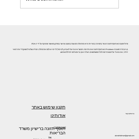
אזוספרמיה וגורמי אורח חיים: השפעת עישון, אלכוהול וסמים
על פוריות הגבר
פרוליסטם הוא תוסף תזונה העוזר בתמיכה בפוריות והיא פורמולה המוגנת בפטנט ומיוצר במתקן מאושר ומפוקח על ידי ה-FDA.
⚠️ הבהרה חשובה: Prolistem הוא תוסף תזונה ואינו תרופה. המוצר אינו מיועד לאבחון, לטיפול, לריפוי או למניעת מחלה. המידע שלעיל משקף דיווח רפואי
יחידני, ואינו מעיד על תוצאה דומה לכל המשתמשים. יש להיוועץ ברופא לפני תחילת שימוש.
תקנון שימוש באתר
אודותינו
צרו איתנו קשר
תוסף תזונה ברישיון משרד
+972505266144
הבריאות
alonafeldman@gmail.com
™