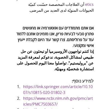
etics
 أن العلاجات المخصصة حسّنت كميّة 
الحيوانات المنويّة لدى العديد من المرضى.
אם אתם מתמודדים עם אזוספרמיה או מחפשים 
פתרון טבעי לבעיות פריון, אנו מזמינים אתכם ללמוד 
עוד על פרוליסתם. צרו קשר עוד היום לקבלת ייעוץ 
אישי ומקצועי.
إذا كنتم تواجهون الأزوسبرميا أو تبحثون عن حل 
طبيعي لمشاكل الخصوبة، ندعوكم لمعرفة المزيد 
عن "بروليستيم". تواصلوا معنا اليوم للحصول على 
استشارة شخصيّة ومهنيّة.
למידע נוסף:
https://link.springer.com/article/10.10
07/s10815-020-01802-3
https://www.ncbi.nlm.nih.gov/pmc/art
icles/PMC7503657/