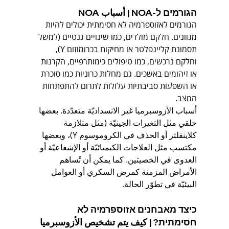
הגורמים ל-NOA | أسباب NOA
הגורמים לאזוספרמיה לא חסימתית יכולים להיות 
מגוונים. חלקם מולדים, כמו שינויים גנטיים (למשל 
תסמונת קליינפלטר או מחיקות בכרומוזום Y), 
וחלקם נרכשים, כמו טיפולים כימותרפיים, הקרנות 
או זיהומים באשכים. גם מחלות כרוניות כמו סוכרת 
או השפעות סביבתיות עלולות לתרום להתפתחות 
המצב.
أسباب الأزوسبرميا غير الانسداديّة متعدّدة. بعضها 
خلقي مثل التغيرات الجينيّة (مثل متلازمة 
كلاينفلتر أو الحذف في الكروموسوم Y)، وبعضها 
مكتسب مثل العلاجات الكيميائيّة أو الإشعاعيّة أو 
العدوى في الخصيتين. كما يمكن أن تُساهم 
الأمراض المزمنة كمرض السكري أو العوامل 
البيئيّة في تطوّر الحالة.
כיצד מאבחנים אזוספרמיה לא 
חסימתית? | كيف يتم تشخيص الأزوسبرميا 