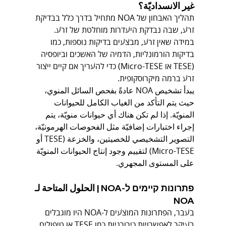
غير الانسداديّة؟
תהליך האבחון של NOA מתחיל בדרך כלל בבדיקת 
זרע, שבה נבדקת היעדרות מוחלטת של זרע. 
במידה שאין זרע, מבצעים בדיקות נוספות, כמו 
בדיקות הורמונליות, הדמיה של האשכים וביופסיה 
(TESE או Micro-TESE) כדי להעריך אם קיים ייצור 
זרע ברמה מיקרוסקופית.
يبدأ تشخيص NOA عادةً بفحص السائل المنوي، 
حيث يتم التأكد من الغياب الكامل للحيوانات 
المنويّة. إذا لم تكن هناك أي حيوانات منويّة، يتم 
إجراء اختبارات إضافيّة مثل الفحوصات الهرمونيّة، 
التصوير التشخيصي للخصيتين، والخزعة (TESE أو 
Micro-TESE) لتقييم وجود إنتاج الحيوانات المنويّة 
على المستوى المجهري.
פתרונות קיימים ל-NOA | الحلول المتاحة لـ 
NOA
בעבר, הפתרונות המוצעים ל-NOA היו מוגבלים 
בעיקר לאפשרויות כירורגיות כמו TESE או טיפולים 