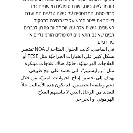
הורמונליים. כיום, ישנם טיפולים חדשניים כמו 
פרוליסתם, המבוססים על גישה טבעית המיועדת 
לשפר את ייצור הזרע על ידי תמיכה בתפקוד 
האשכים. גישות אלה עשויות להיות פתרון לגברים 
רבים שאינם מתאימים לטיפולים הורמונליים או 
כירורגיים.
في الماضي، كانت الحلول المتاحة لـ NOA تقتصر 
بشكل كبير على الخيارات الجراحيّة مثل TESE أو 
العلاجات الهرمونيّة. حاليًا، هناك علاجات مبتكرة 
مثل "بروليستيم"، التي تعتمد على نهج طبيعي 
يهدف إلى تحسين إنتاج الحيوانات المنويّة من خلال 
دعم وظيفة الخصيتين. قد تكون هذه الأساليب حلاً 
للعديد من الرجال الذين لا يناسبهم العلاج 
الهرموني أو الجراحي.