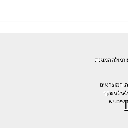
קרינה:
אזוספרמיה וגורמי אורח חיים: השפעת
ם חולי
עישון, אלכוהול וסמים על פוריות הגבר
סרטן
ורמולה המוגנת
ינו תרופה. המוצר אינו
שלעיל משקף
משים. יש