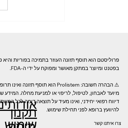
אזוספרמיה לאחר כימותרפיה ו
המדריך המלא לשימור פוריות לגברי
פרוליסטם הוא תוסף תזונה העוזר בתמיכה בפוריות והיא פ
בפטנט ומיוצר במתקן מאושר ומפוקח על ידי ה-FDA.
⚠️ הבהרה חשובה: Prolistem הוא תוסף תזונה וא
מיועד לאבחון, לטיפול, לריפוי או למניעת מחלה. המידע 
אודותינו
דיווח רפואי יחידני, ואינו מעיד על תוצאה דומה לכל המשת
תקנון
להיוועץ ברופא לפני תחילת שימוש.
שימוש
תוסף
צרו איתנו קשר