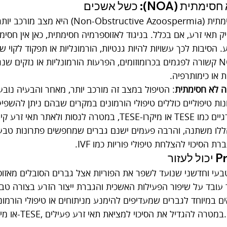
(NOA): כשל אשכים
אזוספרמיה לא חסימתית (tructive Azoospermia
ק תאי זרע, אם בכלל. בניגוד לאזוספרמיה חסימתית, כאן אין חסימה
ע. הסיבות לכך עשויות להיות גנטיות, הורמונליות או תפקוד לקוי 
במקרים רבים, NOA קשורה לפגמים בכרומוזומים, הפרעות הורמונליות או נזקי
ת או כימותרפיה.
ה לא חסימתית
: הטיפול במצב זה מורכב יותר, מאחר והבעיה נובע
ת טיפוליים כוללים טיפולי הורמונים במקרים שבהם ניתן להשפיע 
ביצוע הליכים כירורגיים כמו TESE או מיקרו-TESE, במטרה לנסו
הללו משתנה, והרבה פעמים ישנם גברים שמחפשים פתרונות טבעיי
ת הסיכוי להצלחת טיפולי פוריות כמו IVF.
עובד על שיפור הפעילות האשכית והגברת ייצור הזרע בצורה טבעי
ם במיוחד לגברים שמעדיפים להימנע מניתוחים או טיפולי הורמוני
כהכנה להליך TESE או מיקרו-TESE, במטרה להגדיל את הסיכוי למציאת תאי זרע פעילים.