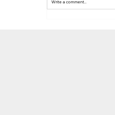
Write a comment...
אזוספרמיה, השמנה ו-BMI: ההשפעה על
ייצור הזרע ופוריות הגבר