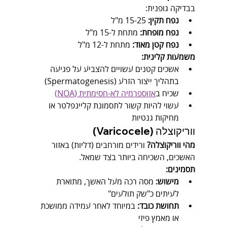
בבדיקה גופנית:
נפח תקין:
 15-25 מ"ל
נפח מופחת:
 מתחת ל-15 מ"ל
נפח קטן מאוד:
 מתחת ל-12 מ"ל
משמעות קלינית:
אשכים קטנים עשויים להצביע על פגיעה 
בתהליך ייצור הזרע (Spermatogenesis)
שכיח ב
אזוספרמיה לא-חסימתית (NOA)
עשוי להיות קשור לתסמונת קליינפלטר או 
מחיקות גנטיות
ווריקוצלה (Varicocele)
מהי ווריקוצלה?
 ורידים מורחבים (דליות) באזור 
האשכים, השכיחה ביותר בצד שמאל.
תסמינים:
מישוש:
 מסה רכה מעל האשך, מתוארת 
לעיתים כ"שק תולעים"
תחושת כובד:
 במיוחד לאחר עמידה ממושכת 
או מאמץ פיזי