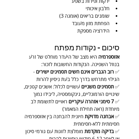
ירקות ופירות בשפע
חלבון איכותי
שומנים בריאים (אומגה 3)
הפחתת מזון מעובד
הידרציה מספקת
סיכום - נקודות מפתח
אזוספרמיה
 היא מצב של היעדר מוחלט של זרע 
בנוזל השפיכה. הנקודות החשובות לזכור:
✅ 
רוב הגברים אינם חשים תסמינים ישירים
 - 
הגילוי מתרחש בדרך כלל בעת ניסיון להרות
✅ 
תסמינים משניים
 עשויים לכלול: אשכים קטנים, 
שינויים הורמונליים, גינקומסטיה, ליבידו נמוך
✅ 
7 סימני אזהרה עיקריים
 ראויים לתשומת לב 
מיוחדת (ראה תחילת המאמר)
✅ 
אבחנה מדויקת
 חיונית להבחנה בין אזוספרמיה 
חסימתית ללא-חסימתית
✅ 
בדיקה מוקדמת
 מומלצת לזוגות עם גורמי סיכון 
או לאחר 6-12 חודשי ניסיונות להרות