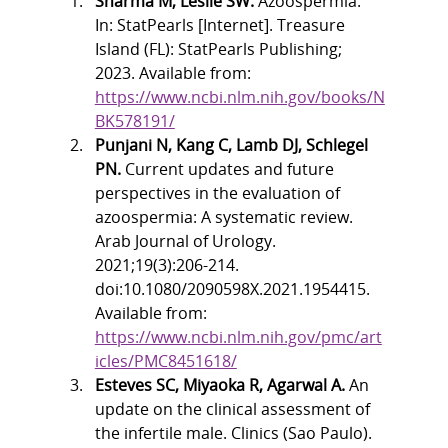
Sharma M, Leslie SW.
 Azoospermia. 
In: StatPearls [Internet]. Treasure 
Island (FL): StatPearls Publishing; 
2023. Available from: 
https://www.ncbi.nlm.nih.gov/books/N
BK578191/
Punjani N, Kang C, Lamb DJ, Schlegel 
PN.
 Current updates and future 
perspectives in the evaluation of 
azoospermia: A systematic review. 
Arab Journal of Urology. 
2021;19(3):206-214. 
doi:10.1080/2090598X.2021.1954415. 
Available from: 
https://www.ncbi.nlm.nih.gov/pmc/art
icles/PMC8451618/
Esteves SC, Miyaoka R, Agarwal A.
 An 
update on the clinical assessment of 
the infertile male. Clinics (Sao Paulo). 