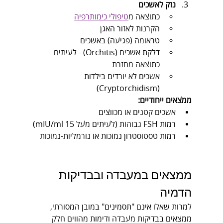
נזק לאשכים
כתוצאה מ
טיפולי כימותרפיה
הקרנות לאזור האגן
טראומה (פגיעה) באשכים
דלקת אשכים (Orchitis) - לעיתים 
כתוצאה מחזרת
אשכים לא יורדים בילדות 
(Cryptorchidism)
ממצאים ייחודיים:
אשכים קטנים או מכווצים
רמות FSH גבוהות (לעיתים מעל 15 mIU/ml)
רמות טסטוסטרון נמוכות או נורמליות-נמוכות
ממצאים במעבדה ובבדיקות 
הדמיה
למרות שאלו אינם "תסמינים" במובן המסורתי, 
ממצאים בבדיקות מעבדה ודימות מהווים חלק 