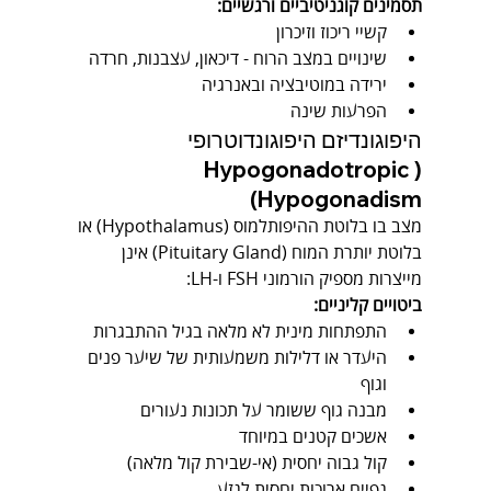
תסמינים קוגניטיביים ורגשיים:
קשיי ריכוז וזיכרון
שינויים במצב הרוח - דיכאון, עצבנות, חרדה
ירידה במוטיבציה ובאנרגיה
הפרעות שינה
היפוגונדיזם היפוגונדוטרופי 
(Hypogonadotropic 
Hypogonadism)
מצב בו בלוטת ההיפותלמוס (Hypothalamus) או 
בלוטת יותרת המוח (Pituitary Gland) אינן 
מייצרות מספיק הורמוני FSH ו-LH:
ביטויים קליניים:
התפתחות מינית לא מלאה בגיל ההתבגרות
היעדר או דלילות משמעותית של שיער פנים 
וגוף
מבנה גוף ששומר על תכונות נעורים
אשכים קטנים במיוחד
קול גבוה יחסית (אי-שבירת קול מלאה)
גפיים ארוכות יחסית לגזע