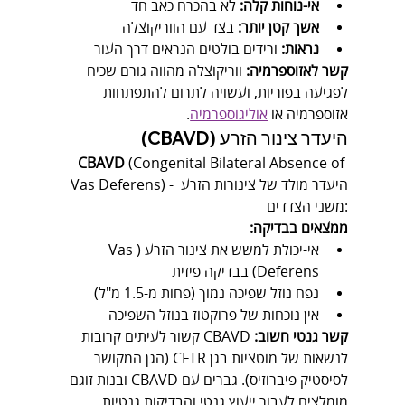
אי-נוחות קלה:
 לא בהכרח כאב חד
אשך קטן יותר:
 בצד עם הווריקוצלה
נראות:
 ורידים בולטים הנראים דרך העור
קשר לאזוספרמיה:
 ווריקוצלה מהווה גורם שכיח 
לפגיעה בפוריות, ועשויה לתרום להתפתחות 
אזוספרמיה או 
אוליגוספרמיה
.
היעדר צינור הזרע (CBAVD)
CBAVD
 (Congenital Bilateral Absence of 
Vas Deferens) - היעדר מולד של צינורות הזרע 
משני הצדדים:
ממצאים בבדיקה:
אי-יכולת למשש את צינור הזרע (Vas 
Deferens) בבדיקה פיזית
נפח נוזל שפיכה נמוך (פחות מ-1.5 מ"ל)
אין נוכחות של פרוקטוז בנוזל השפיכה
קשר גנטי חשוב:
 CBAVD קשור לעיתים קרובות 
לנשאות של מוטציות בגן CFTR (הגן המקושר 
לסיסטיק פיברוזיס). גברים עם CBAVD ובנות זוגם 
מומלצים לעבור ייעוץ גנטי והבדיקות גנטיות.