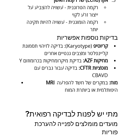
אקו (Echo) של רקמת האשך
רקמה הטרוגנית - עשויה להצביע על 
ייצור זרע לקוי
רקמה הומוגנית - עשויה להיות תקינה 
יותר
בדיקות נוספות אפשריות
קריוטיפ
 (Karyotype): בדיקה לזיהוי תסמונת 
קליינפלטר ומצבים גנטיים אחרים
מחיקות AZF:
 בדיקת מיקרומחיקות בכרומוזום Y
מוטציות CFTR:
 בדיקה עבור גברים עם 
CBAVD
MRI מוח:
 במקרים של חשד להפרעה 
היפותלמית או ביותרת המוח
מתי יש לפנות לבדיקה רפואית?
מועדים מומלצים לפנייה להערכת 
פוריות