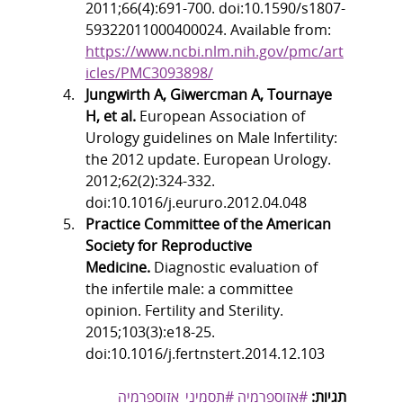
2011;66(4):691-700. doi:10.1590/s1807-
59322011000400024. Available from: 
https://www.ncbi.nlm.nih.gov/pmc/art
icles/PMC3093898/
Jungwirth A, Giwercman A, Tournaye 
H, et al.
 European Association of 
Urology guidelines on Male Infertility: 
the 2012 update. European Urology. 
2012;62(2):324-332. 
doi:10.1016/j.eururo.2012.04.048
Practice Committee of the American 
Society for Reproductive 
Medicine.
 Diagnostic evaluation of 
the infertile male: a committee 
opinion. Fertility and Sterility. 
2015;103(3):e18-25. 
doi:10.1016/j.fertnstert.2014.12.103
תגיות:
#אזוספרמיה
#תסמיני_אזוספרמיה