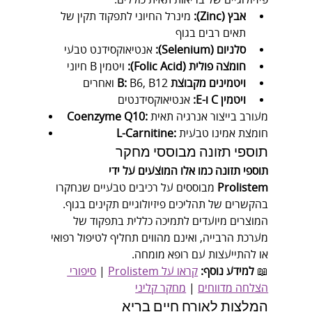
אבץ (Zinc):
 מינרל החיוני לתפקוד תקין של 
תאים רבים בגוף
סלניום (Selenium):
 אנטיאוקסידנט טבעי
חומצה פולית (Folic Acid):
 ויטמין B חיוני
ויטמינים מקבוצת B:
 B6, B12 ואחרים
ויטמין C ו-E:
 אנטיאוקסידנטים
 מעורב בייצור אנרגיה תאית
Coenzyme Q10:
 חומצת אמינו טבעית
L-Carnitine:
תוספי תזונה מבוססי מחקר
תוספי תזונה כמו אלו המוצעים על ידי 
Prolistem
 מבוססים על רכיבים טבעיים שנחקרו 
בהקשרים של תהליכים פיזיולוגיים תקינים בגוף.
המוצרים מיועדים לתמיכה כללית בתפקוד של 
מערכת הרבייה, ואינם מהווים תחליף לטיפול רפואי 
או להתייעצות עם רופא מומחה.
📖 
למידע נוסף:
קראו על Prolistem
 | 
סיפורי 
הצלחה מדווחים
 | 
מחקר קליני
המלצות לאורח חיים בריא