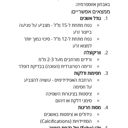
באבחון אזוספרמיה:
ממצאים אפשריים:
גודל אשכים
נפח מתחת ל-15 מ"ל - מצביע על פגיעה 
בייצור זרע
נפח מתחת ל-12 מ"ל - סיכוי נמוך יותר 
למצוא זרע
ווריקוצלה
ורידים מורחבים מעל 2-3 מ"מ
זרימה רטרוגרדית (הפוכה) בבדיקת דופלר
חסימות ודלקות
הרחבת האפידידימיס - עשויה להצביע 
על חסימה
ציסטות בצינורות השפיכה
סימני דלקת או זיהום
מסות חריגות
גידולים או ציסטות באשכים
הסתיידויות (Calcifications)