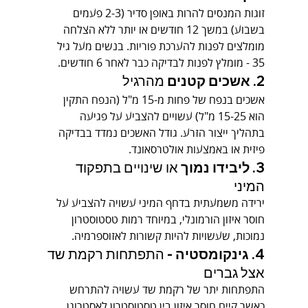
זוגות המנסים להרות באופן סדיר (2-3 פעמים 
בשבוע) במשך 12 חודשים או יותר ללא הצלחה 
מומלצים לפנות להערכת פוריות. בנשים מעל גיל 
35 - מומלץ לפנות לבדיקה כבר לאחר 6 חודשים.
2. 
אשכים קטנים
 מהרגיל
אשכים בנפח של פחות מ-15 מ"ל (הנפח התקין 
הוא 15-25 מ"ל) עשויים להצביע על פגיעה 
בתהליך ייצור הזרע. גודל האשכים נמדד בבדיקה 
פיזית או באמצעות אולטרסאונד.
3. 
ליבידו נמוך
 או שינויים בתפקוד 
המיני
ירידה משמעתית בדחף המיני עשויה להצביע על 
חוסר איזון הורמונלי, במיוחד רמות טסטוסטרון 
נמוכות, שעשויות להיות קשורות לאזוספרמיה.
4. 
גינקומסטיה
 - התפתחות רקמת שד 
אצל גברים
התפתחות יתר של רקמת שד עשויה להתרחש 
כאשר קיים חוסר איזון בין טסטוסטרון לאסטרוגן, 