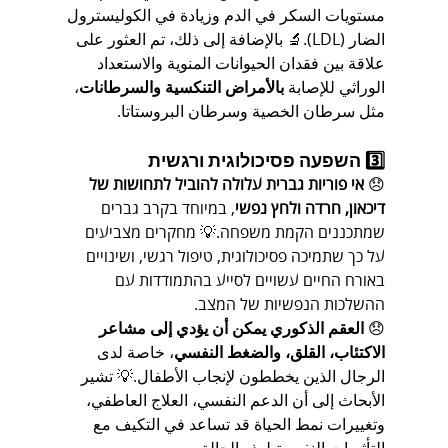
مستويات السكر في الدم وزيادة في الكوليسترول 
الضار (LDL).🔬 بالإضافة إلى ذلك، تم العثور على 
علاقة بين فقدان الحيوانات المنوية والاستعداد 
الوراثي للإصابة 
بالأمراض التنكسية والسرطانات
، 
مثل سرطان الخصية وسرطان البروستاتا.
3️⃣ השפעה פסיכולוגית ורגשית
😞 
אי פוריות גברית עלולה להוביל לתחושות של 
דיכאון, חרדה ולחץ נפשי
, במיוחד בקרב גברים 
שמתכננים הקמת משפחה.💡 מחקרים מצביעים 
על כך שתמיכה פסיכולוגית, טיפול רגשי, ושינויים 
באורח החיים עשויים לסייע בהתמודדות עם 
ההשלכות הנפשיות של המצב.
😞 
العقم الذكوري يمكن أن يؤدي إلى مشاعر 
الاكتئاب، القلق، والضغط النفسي
، خاصة لدى 
الرجال الذين يخططون لإنجاب الأطفال.💡 تشير 
الأبحاث إلى أن الدعم النفسي، العلاج العاطفي، 
وتغييرات نمط الحياة قد تساعد في التكيف مع 