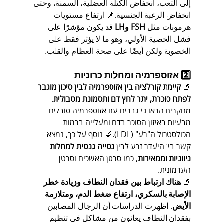
إلى التعب، انخفاض الكتلة العضلية، السمنة، وحتى 
انخفاض الرغبة الجنسية.📌 ارتفاع مستويات 
هرمونات مثل 
FSH وLH
 قد يكون مؤشرًا على 
فشل الخصية الأولي، وهو ما لا يؤثر فقط على 
الخصوبة ولكن أيضًا على صحة العظام والقلب.
2️⃣ אזוספרמיה ומחלות כרוניות
🔬 
קיימת קורלציה בין אזוספרמיה לבין סיכון מוגבר 
לפתח סוכרת, יתר לחץ דם ותסמונת מטבולית
. 
מחקרים הראו כי גברים עם אזוספרמיה סובלים 
מבעיות באיזון הסוכר בדם ומעלייה ברמות 
הכולסטרול ה"רע" (LDL).🔬 נוסף על כך, נמצא 
קשר בין היעדר זרע לבין 
נטייה גנטית למחלות 
ניווניות וממאירות
, כמו סרטן האשכים וסרטן 
הערמונית.
🔬 
هناك ارتباط بين فقدان النطاف وزيادة خطر 
الإصابة بالسكري، ارتفاع ضغط الدم، ومتلازمة 
الأيض
. أظهرت الدراسات أن الرجال المصابين 
بفقدان النطاف يعانون من مشاكل في تنظيم 