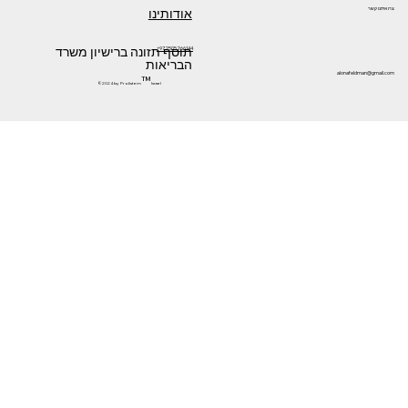
אודותינו
צרו איתנו קשר
תוסף תזונה ברישיון משרד
+972505266144
הבריאות
alonafeldman@gmail.com
™
©2024 by Prolistem
Israel