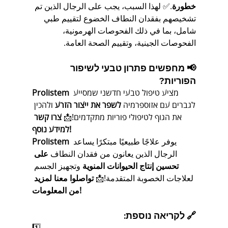
خطورة
.✅ لهذا السبب، يجب على الرجال الذين تم 
تشخيصهم بفقدان النطاف الخضوع لتقييم طبي 
شامل، بما في ذلك الفحوصات الهرمونية، 
الفحوصات الجينية، وتقييم الصحة العامة.
📢 מחפשים פתרון טבעי לשיפור 
הפוריות?
 מציע טיפול טבעי חדשני שמסייע 
Prolistem
לגברים עם אזוספרמיה 
לשפר את ייצור הזרע
 ולהכין 
את הגוף לטיפולי פוריות מתקדמים!📩 
צרו קשר 
למידע נוסף!
 يوفر علاجًا طبيعيًا مبتكرًا يساعد 
Prolistem
الرجال الذين يعانون من فقدان النطاف 
على 
تحسين إنتاج الحيوانات المنوية
 وتجهيز الجسم 
لعلاجات الخصوبة المتقدمة!📩 
تواصلوا معنا لمزيد 
من المعلومات!
🔗 לקריאה נוספת:
1️⃣ 