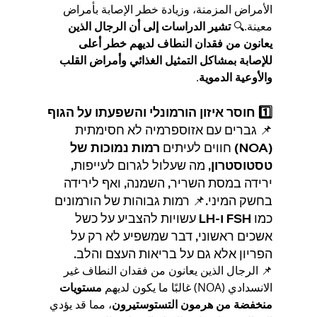
الأمراض المزمنة، وزيادة خطر الإصابة بأمراض 
معينة.🔍 
تشير الدراسات إلى أن الرجال الذين 
يعانون من فقدان النطاف لديهم خطر أعلى 
للإصابة بمشاكل التمثيل الغذائي وأمراض القلب 
والأوعية الدموية
.
1️⃣ חוסר איזון הורמונלי והשפעתו על הגוף
📌 גברים עם אזוספרמיה לא חסימתית 
(NOA) חווים לעיתים 
רמות נמוכות של 
טסטוסטרון
, מה שעלול לגרום לעייפות, 
ירידה במסת השריר, השמנה, ואף לירידה 
בחשק המיני.📌 רמות גבוהות של הורמונים 
כמו 
FSH ו-LH
 עשויות להצביע על כשל 
אשכים ראשוני, דבר שמשפיע לא רק על 
הפריון אלא גם על בריאות העצם והלב.
📌 الرجال الذين يعانون من فقدان النطاف غير 
الانسدادي (NOA) غالبًا ما يكون لديهم 
مستويات 
منخفضة من هرمون التستوستيرون
، مما قد يؤدي 