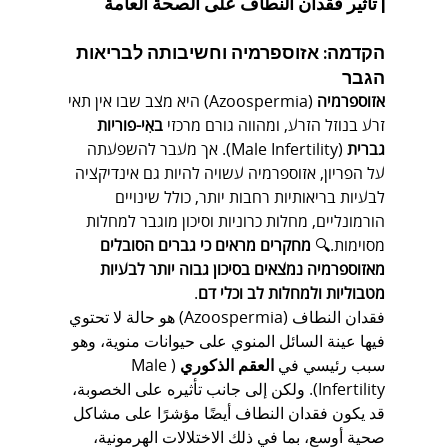
| تأثير فقدان النطاف على الصحة العامة
הקדמה: אזוספרמיה וחשיבותה לבריאות 
הגבר
אזוספרמיה
 (Azoospermia) היא מצב שבו אין תאי 
זרע בנוזל הזרע, ומהווה גורם מרכזי 
באִי-פוריות 
גברית
 (Male Infertility). אך מעבר להשפעתה 
על הפריון, אזוספרמיה עשויה להיות גם אינדיקציה 
לבעיות בריאותיות רחבות יותר, כולל שינויים 
הורמונליים, מחלות כרוניות וסיכון מוגבר למחלות 
מסוימות.🔍 
מחקרים מראים כי גברים הסובלים 
מאזוספרמיה נמצאים בסיכון גבוה יותר לבעיות 
מטבוליות ולמחלות לב וכלי דם
.
فقدان النطاف (Azoospermia) هو حالة لا تحتوي 
فيها عينة السائل المنوي على حيوانات منوية، وهو 
سبب رئيسي في 
العقم الذكوري
 (Male 
Infertility). ولكن إلى جانب تأثيره على الخصوبة، 
قد يكون فقدان النطاف أيضًا مؤشرًا على مشاكل 
صحية أوسع، بما في ذلك الاختلالات الهرمونية، 