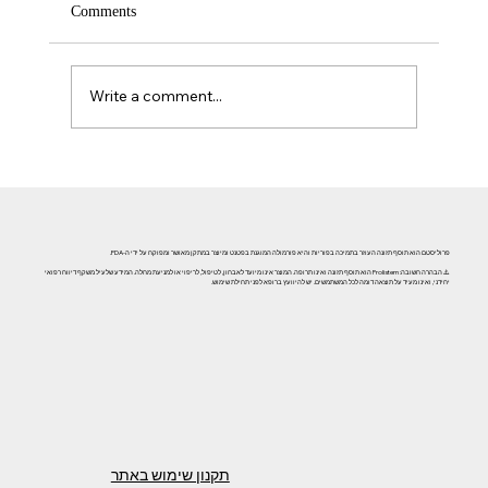
Comments
Write a comment...
אזוספרמיה וגורמי אורח חיים: השפעת עישון, אלכוהול וסמים
על פוריות הגבר
פרוליסטם הוא תוסף תזונה העוזר בתמיכה בפוריות והיא פורמולה המוגנת בפטנט ומיוצר במתקן מאושר ומפוקח על ידי ה-FDA.
⚠️ הבהרה חשובה: Prolistem הוא תוסף תזונה ואינו תרופה. המוצר אינו מיועד לאבחון, לטיפול, לריפוי או למניעת מחלה. המידע שלעיל משקף דיווח רפואי
יחידני, ואינו מעיד על תוצאה דומה לכל המשתמשים. יש להיוועץ ברופא לפני תחילת שימוש.
תקנון שימוש באתר