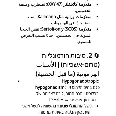
متلازمة كلاينفلتر (47,XXY):
 تضطرب وظيفة 
الخصيتين.
متلازمات وراثية مثل Kallmann:
 تسبب 
نقصًا حادًا في الهرمونات.
متلازمة Sertoli-only (SCOS):
 نقص الخلايا 
المنوية في الخصيتين، أحيانًا بسبب التعرض 
للسموم.
🔄 2. סיבות הורמונליות 
(טרום‑אשכיות) | الأسباب 
الهرمونية (ما قبل الخصية)
Hypogonadotropic 
 פגם בהיפותלמוס או 
hypogonadism:
בבלוטת יותרת המוח, גורם לצניחה של 
FSH/LH → זרע נמוך או אפסי .
כשל הורמונלי שניוני:
 בהשוואה לכשל אשכי 
ישיר, כאן הבעיה באיתות מהמוח.