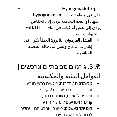
Hypogonadotropic 
 خلل في منطقة تحت 
hypogonadism:
المهاد أو الغدة النخامية يؤدي إلى انخفاض 
FSH/LH → يؤدي إلى نقص أو غياب في إنتاج 
الحيوانات المنوية .
الفشل الهرموني الثانوي:
 الخطأ يكون في 
إشارات الدماغ وليس في حالة الخصية 
المباشرة.
🌍 3. גורמים סביבתיים ונרכשים | 
العوامل البيئية والمكتسبة
כימותרפיה / הקרנה:
 פוגעים בתאי הגרעין, 
עשויים לגרום להיעדר זרע קבוע .
חשיפה לרעלים, מתכות כבדות, 
קרינה:
 מפריעים לתהליך הזרע.
חום יתר באשכים:
 סאונה, אמבט חם – יכולים 
לגרום להשפעה הפיכה .