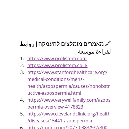
🔗 מאמרים מומלצים להעמקה | روابط 
لقراءة موسعة
https://www.prolistem.com
https://www.prolistem.co.il/
https://www.stanfordhealthcare.org/
medical-conditions/mens-
health/azoospermia/causes/nonobstr
uctive-azoospermia.html
https://www.verywellfamily.com/azoos
permia-overview-4178823
https://www.clevelandclinic.org/health
/diseases/15441-azoospermia
https://mdpi.com/2077-0383/9/2/300