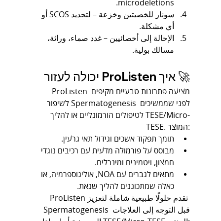
microdeletions.
سونار للخصيتين وخزعة – لتحديد SCOS أو 
أي مشكلة.
الإحالة إلى أخصائيين – غدد صماء، وراثة، 
مسالك بولية.
🚀 איך ProListen יכולה לעזור
ProListen מציעה פתרונות טבעיים מקיפים 
לשיפור Spermatogenesis לפני שממשיכים 
לטיפולים הורמונליים או להליך TESE/Micro-
TESE. המוצר:
תומך תפקוד אשכים וגידול תאי גרעין.
מבוסס על פורמולה מדעית עם רכיבים נוגדי 
חמצון, ויטמינים ומינרלים.
מתאים לגברים עם NOA, אוליגוספרמיה, או 
כאלה שמתכוננים להליך שנאת.
ProListen تقدم حلولًا طبيعية شاملة لتعزيز 
Spermatogenesis قبل التوجه إلى العلاجات 