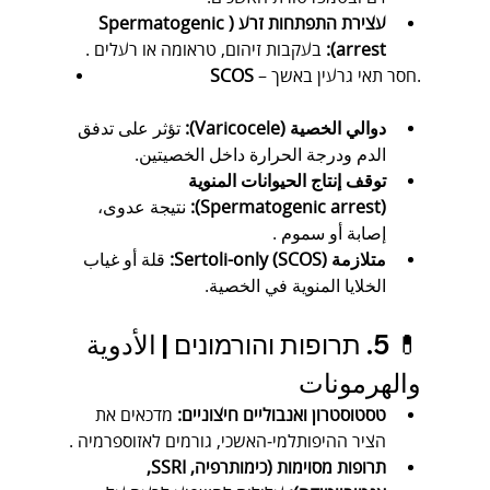
עצירת התפתחות זרע (Spermatogenic 
arrest):
 בעקבות זיהום, טראומה או רעלים .
 – חסר תאי גרעין באשך.
SCOS
دوالي الخصية (Varicocele):
 تؤثر على تدفق 
الدم ودرجة الحرارة داخل الخصيتين.
توقف إنتاج الحيوانات المنوية 
(Spermatogenic arrest):
 نتيجة عدوى، 
إصابة أو سموم .
متلازمة Sertoli-only (SCOS):
 قلة أو غياب 
الخلايا المنوية في الخصية.
💊 5. תרופות והורמונים | الأدوية 
والهرمونات
טסטוסטרון ואנבוליים חיצוניים:
 מדכאים את 
הציר ההיפותלמי‑האשכי, גורמים לאזוספרמיה .
תרופות מסוימות (כימותרפיה, SSRI, 