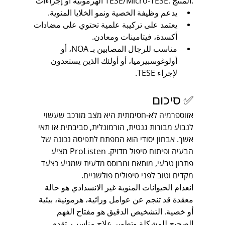
الهرمونية أو إجراءات TESE/Micro-TESE. المنتج:
يدعم وظيفة الخصية ونمو الخلايا المنوية.
يعتمد على تركيبة علمية تحتوي على مضادات 
أكسدة، فيتامينات ومعادن.
مناسب للرجال المصابين بـ NOA، أو 
أولوغوسبيرميا، أو أولئك الذين يستعدون 
لإجراء TESE.
✅ סיכום
אזוספרמיה לא‑חסימתית היא מצב מורכב שעשוי 
לנבוע מבורות גנטית, הורמונלית, סביבתית או תאי 
אשך. אבחון יסודי הוא המפתח לתפיסה נכונה של 
הבעיה ופיתוח טיפול מדויק. ProListen מציע 
פתרון טבעי, מותאם ומבוסס מדעית שמגיע כצעד 
מקדים וטוב לפני טיפולים פולשניים.
انعدام الحيوانات المنوية غير الانسدادي هو حالة 
معقدة قد تنجم عن عوامل وراثية، هرمونية، بيئية 
أو خصية. التشخيص الدقيق هو مفتاح الفهم 
الصحيح للمشكلة وتطوير علاج مناسب. تقدم 