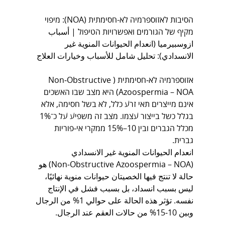
הסיבות לאזוספרמיה לא-חסימתית (NOA): מיפוי 
מקיף של הגורמים ואפשרויות הטיפול | أسباب 
ازوسبيرميا (انعدام الحيوانات المنوية غير 
الانسدادي): تحليل شامل للأسباب وخيارات العلاج
אזוספרמיה לא‑חסימתית (Non‑Obstructive 
Azoospermia – NOA) היא מצב שבו האשכים 
אינם מייצרים תאי זרע כלל, לא בשל חסימה, אלא 
בגלל כשל בייצור עצמו. מצב זה משפיע על כ־1% 
מכלל הגברים ובין 10–15% ממקרי אי‑פוריות 
גברית.
انعدام الحيوانات المنوية غير الانسدادي 
(Non‑Obstructive Azoospermia – NOA) هو 
حالة لا تنتج فيها الخصيتان حيوانات منوية نهائيًا، 
ليس بسبب انسداد، بل بسبب فشل في الإنتاج 
نفسه. تؤثر هذه الحالة على حوالي 1% من الرجال 
وبين 10‑15% من حالات العقم عند الرجال.