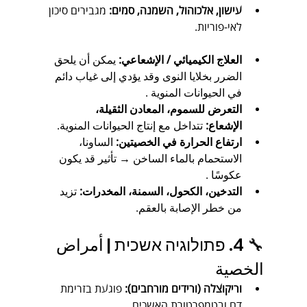
עישון, אלכוהול, השמנה, סמים:
 מגבירים סיכון 
לאי‑פוריות.
العلاج الكيميائي / الإشعاعي:
 يمكن أن يلحق 
الضرر بخلايا النوى وقد يؤدي إلى غياب دائم 
في الحيوانات المنوية .
التعرض للسموم، المعادن الثقيلة، 
الإشعاع:
 تتداخل مع إنتاج الحيوانات المنوية.
ارتفاع الحرارة في الخصيتين:
 الساونا، 
الاستحمام بالماء الساخن → تأثير قد يكون 
عكوسًا .
التدخين، الكحول، السمنة، المخدرات:
 تزيد 
من خطر الإصابة بالعقم.
🔧 4. פתולוגיה אשכית | أمراض 
الخصية
וריקוצלה (ורידים מורחבים):
 פוגעת בזרימת 
דם ובטמפרטורת האשכים.