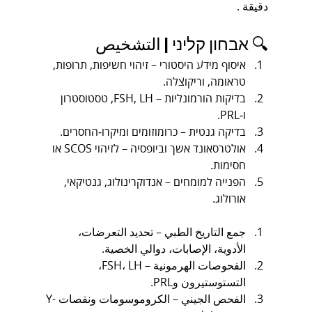
دقيقة .
🔍 אבחון קליני | التشخيص
איסוף מידע היסטורי – זיהוי חשיפות, תרופות, 
טראומה, וריקוצלה.
בדיקות הורמונליות – FSH, LH, טסטוסטרון 
ו‑PRL.
בדיקה גנטית – כרומוזומים ומיקרו‑החסרים.
אולטרסאונד אשך וביופסיה – לזיהוי SCOS או 
חסימות.
הפנייה למומחים – אנדוקרינולוג, גנטיקאי, 
אורולוג.
جمع التاريخ الطبي – تحديد التعرضات، 
الأدوية، الإصابات، دوالي الخصية.
الفحوصات الهرمونية – FSH، LH، 
التستوستيرون وPRL.
الفحص الجيني – الكروموسومات ونقصات Y-