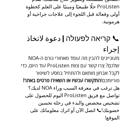
ProListen حلًا طبيعيًا ومبنيًا على العلم كخطوة 
أولى وفعالة قبل اللجوء إلى علاجات جراحية أو 
هرمونية.
📞 קריאה לפעולה | دعوة لاتخاذ 
إجراء
מעוניינים להבין מה עומד מאחורי גורם ה‑NOA 
שלכם? צרו קשר עם צוות ProListen עוד היום, כדי 
לקבל אבחון מותאם ולהתחיל במסע לשיפור 
פוריותכם!
התקשרו עכשיו או השאירו פרטים באתר!
هل ترغب في معرفة السبب وراء NOA لديك؟ 
تواصل مع فريق ProListen اليوم للحصول على 
تشخيص مخصص والبدء في رحلة تحسين 
خصوبتك!📞 اتصل الآن أو اترك معلوماتك على 
الموقع!