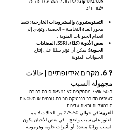
אנטיביוטיקה):
 עלולות להשפיע לרעה על 
ייצור זרע.
التستوستيرون والستيرويدات الخارجية:
 تثبط 
محور الغدة النخامية – الخصية، وتؤدي إلى 
انعدام الحيوانات المنوية .
بعض الأدوية (كمِّاء، SSRI، المضادات 
الحيوية):
 يمكن أن تؤثر سلبًا على إنتاج 
الحيوانات المنوية.
❓ 6. מקרים אידיופתיים | حالات 
مجهولة السبب
ב‑50–75% מהמקרים לא נמצאת סיבה ברורה – 
לעיתים מדובר בגנטיקה מרובת‑גורמים או השפעות 
הורמונליות ותאית עדינות .
العربية:
في حوالي 50‑75٪ من الحالات لا يتم 
العثور على سبب واضح – في بعض الأحيان يكون 
السبب وراثيًا متعددًا أو تأثيرات خلوية وهرمونية 