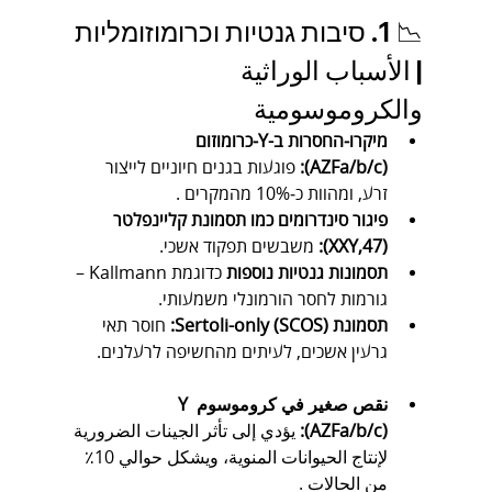
📉 1. סיבות גנטיות וכרומוזומליות 
| الأسباب الوراثية 
والكروموسومية
מיקרו‑החסרות ב-Y‑כרומוזום 
(AZFa/b/c):
 פוגעות בגנים חיוניים לייצור 
זרע, ומהוות כ‑10% מהמקרים .
פיגור סינדרומים כמו תסמונת קליינפלטר 
(47,XXY):
 משבשים תפקוד אשכי.
תסמונות גנטיות נוספות
 כדוגמת Kallmann – 
גורמות לחסר הורמונלי משמעותי.
תסמונת Sertoli-only (SCOS):
 חוסר תאי 
גרעין אשכים, לעיתים מהחשיפה לרעלנים.
نقص صغير في كروموسوم Y 
(AZFa/b/c):
 يؤدي إلى تأثر الجينات الضرورية 
لإنتاج الحيوانات المنوية، ويشكل حوالي 10٪ 
من الحالات .