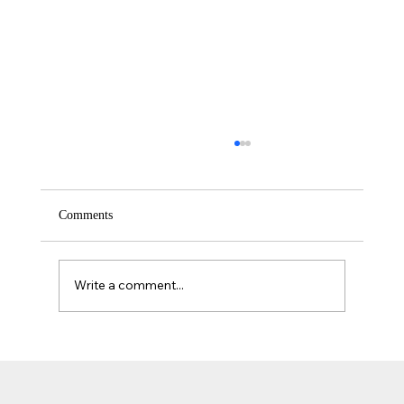
Comments
Write a comment...
אזוספרמיה וגורמי אורח חיים: השפעת עישון, אלכוהול וסמים
על פוריות הגבר