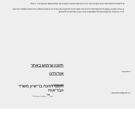
פרוליסטם הוא תוסף תזונה העוזר בתמיכה בפוריות והיא פורמולה המוגנת בפטנט ומיוצר במתקן מאושר ומפוקח על ידי ה-FDA.
⚠️ הבהרה חשובה: Prolistem הוא תוסף תזונה ואינו תרופה. המוצר אינו מיועד לאבחון, לטיפול, לריפוי או למניעת מחלה. המידע שלעיל משקף דיווח רפואי
יחידני, ואינו מעיד על תוצאה דומה לכל המשתמשים. יש להיוועץ ברופא לפני תחילת שימוש.
תקנון שימוש באתר
אודותינו
צרו איתנו קשר
תוסף תזונה ברישיון משרד
+972505266144
הבריאות
alonafeldman@gmail.com
™
©2024 by Prolistem
Israel