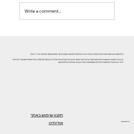
Write a comment...
אזוספרמיה וגורמי אורח חיים: השפעת עישון, אלכוהול וסמים
על פוריות הגבר
פרוליסטם הוא תוסף תזונה העוזר בתמיכה בפוריות והיא פורמולה המוגנת בפטנט ומיוצר במתקן מאושר ומפוקח על ידי ה-FDA.
⚠️ הבהרה חשובה: Prolistem הוא תוסף תזונה ואינו תרופה. המוצר אינו מיועד לאבחון, לטיפול, לריפוי או למניעת מחלה. המידע שלעיל משקף דיווח רפואי
יחידני, ואינו מעיד על תוצאה דומה לכל המשתמשים. יש להיוועץ ברופא לפני תחילת שימוש.
תקנון שימוש באתר
אודותינו
צרו איתנו קשר