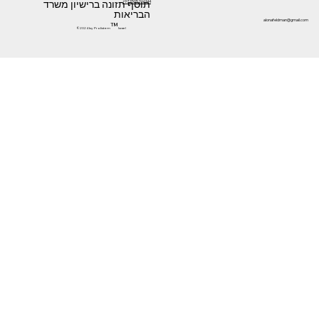
תוסף תזונה ברישיון משרד
+972505266144
הבריאות
alonafeldman@gmail.com
™
©2024 by Prolistem
Israel