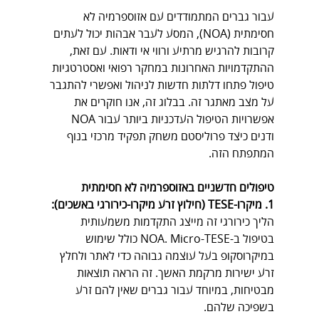
עבור גברים המתמודדים עם אזוספרמיה לא 
חסימתית (NOA), המסע לעבר אבהות יכול לעתים 
קרובות להרגיש מרתיע ורווי אי ודאות. עם זאת, 
ההתקדמויות האחרונות במחקר רפואי ואסטרטגיות 
טיפול פתחו דלתות חדשות לניהול ואפשרי להתגבר 
על מצב מאתגר זה. בבלוג זה, אנו חוקרים את 
אפשרויות הטיפול העדכניות ביותר עבור NOA 
ודנים כיצד פרוליסטם משחק תפקיד מרכזי בנוף 
המתפתח הזה.
טיפולים חדשניים באזוספרמיה לא חסימתית
1. מיקרו-TESE (חילוץ זרע מיקרו-כירורגי באשכים):
הליך כירורגי זה מייצג התקדמות משמעותית 
בטיפול ב-NOA. Micro-TESE כולל שימוש 
במיקרוסקופ בעל עוצמה גבוהה כדי לאתר ולחלץ 
זרע ישירות מרקמת האשך. זה הראה תוצאות 
מבטיחות, במיוחד עבור גברים שאין להם זרע 
בשפיכה שלהם.