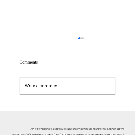
Comments
Write a comment...
אזוספרמיה וגורמי אורח חיים: השפעת עישון, אלכוהול וסמים
על פוריות הגבר
פרוליסטם הוא תוסף תזונה העוזר בתמיכה בפוריות והיא פורמולה המוגנת בפטנט ומיוצר במתקן מאושר ומפוקח על ידי ה-FDA.
⚠️ הבהרה חשובה: Prolistem הוא תוסף תזונה ואינו תרופה. המוצר אינו מיועד לאבחון, לטיפול, לריפוי או למניעת מחלה. המידע שלעיל משקף דיווח רפואי