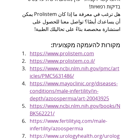
בדיקות רפואיות!
هل ترغب في معرفة ما إذا كان Prolistem يمكن 
أن يساعدك أيضًا؟ تواصل معنا للحصول على 
استشارة مخصصة بناءً على تحاليلك الطبية!
מקורות להעמקה מקצועית:
https://www.prolistem.com
https://www.prolistem.co.il/
https://www.ncbi.nlm.nih.gov/pmc/art
icles/PMC5631486/
https://www.mayoclinic.org/diseases-
conditions/male-infertility/in-
depth/azoospermia/art-20043925
https://www.ncbi.nlm.nih.gov/books/N
BK562221/
https://www.fertilityiq.com/male-
infertility/azoospermia
https://www.urologyhealth.org/urolog