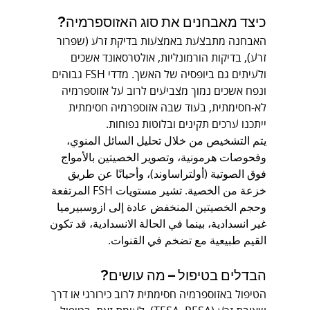
כיצד מאבחנים את סוג האזוספרמיה?
האבחנה מתבצעת באמצעות בדיקת זרע (שפרור 
זרע), בדיקות הורמונליות, אולטרסאונד אשכים 
ולעיתים גם ביופסיה של האשך. מדדי FSH גבוהים 
ונפח אשכים נמוך מצביעים לרוב על אזוספרמיה 
לא-חסימתית, בעוד שבה אזוספרמיה חסימתית 
ייתכנו ערכים תקינים ובלוטות נפוחות.
يتم التشخيص من خلال تحليل السائل المنوي، 
وفحوصات هرمونية، وتصوير الخصيتين بالأمواج 
فوق الصوتية (أولتراساوند)، وأحيانًا عن طريق 
خزعة من الخصية. تشير مستويات FSH المرتفعة 
وحجم الخصيتين المنخفض عادة إلى ازوسبيرميا 
غير انسدادية، بينما في الحالة الانسدادية، قد تكون 
القيم طبيعية مع تضخم في القنوات.
הבדלים בטיפול – מה עושים?
הטיפול באזוספרמיה חסימתית לרוב כירורגי או דרך 