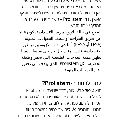
שאיבת זרע (TESA, PESA). לעומת זאת, בטיפול 
באזוספרמיה לא-חסימתית אין פתרון ניתוחי פשוט – 
כאן נכנסים לתמונה טיפולים טבעיים לשיפור תפקוד 
האשך, כמו 
Prolistem
 – אשר מטרתו לעורר את 
תהליך יצירת הזרע.
العلاج في حالة الازوسبيرميا الانسدادية يكون غالبًا 
عن طريق الجراحة أو سحب الحيوانات المنوية 
(TESA أو PESA). أما في حالة الازوسبيرميا غير 
الانسدادية، فليس هناك حل جراحي بسيط – وهنا 
تظهر أهمية العلاجات الطبيعية التي تحفز وظيفة 
الخصية، مثل 
Prolistem
، الذي يهدف إلى تحفيز 
إنتاج الحيوانات المنوية.
למה לבחור ב-Prolistem?
Prolistem הוא טיפול טבעי פורץ דרך שנועד 
לטפל בשורש הבעיה של אזוספרמיה לא-חסימתית. 
הפורמולה מבוססת על שילוב צמחי מרפא, נוגדי 
חמצון וחומרים פעילים שמוכחים כמשפרים את 
יכולת האשך לייצר זרע. הוא מתאים במיוחד לגברים 