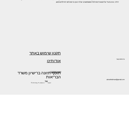
יחידני, ואינו מעיד על תוצאה דומה לכל המשתמשים. יש להיוועץ ברופא לפני תחילת שימוש.
תקנון שימוש באתר
אודותינו
צרו איתנו קשר
תוסף תזונה ברישיון משרד
+972505266144
הבריאות
alonafeldman@gmail.com
™
©2024 by Prolistem
Israel