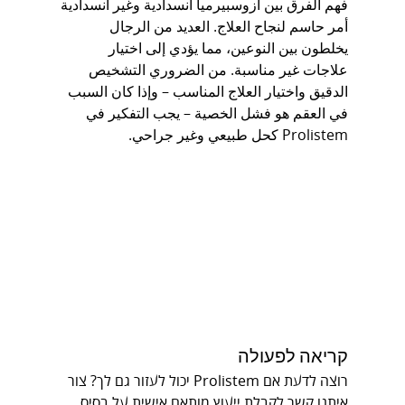
فهم الفرق بين ازوسبيرميا انسدادية وغير انسدادية 
أمر حاسم لنجاح العلاج. العديد من الرجال 
يخلطون بين النوعين، مما يؤدي إلى اختيار 
علاجات غير مناسبة. من الضروري التشخيص 
الدقيق واختيار العلاج المناسب – وإذا كان السبب 
في العقم هو فشل الخصية – يجب التفكير في 
Prolistem كحل طبيعي وغير جراحي.
קריאה לפעולה
רוצה לדעת אם Prolistem יכול לעזור גם לך? צור 
איתנו קשר לקבלת ייעוץ מותאם אישית על בסיס 