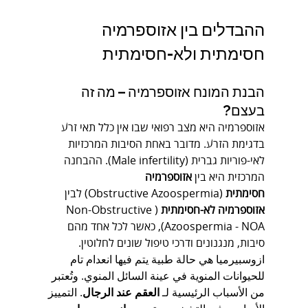
ההבדלים בין אזוספרמיה 
חסימתית ולא-חסימתית
הבנת המונח אזוספרמיה – מה זה 
בעצם?
אזוספרמיה היא מצב רפואי שבו אין כלל תאי זרע 
בדגימת הזרע. מדובר באחת הסיבות המרכזיות 
לאי-פוריות גברית (Male infertility). ההבחנה 
המרכזית היא בין 
אזוספרמיה 
חסימתית
 (Obstructive Azoospermia) לבין 
אזוספרמיה לא-חסימתית
 (Non-Obstructive 
Azoospermia - NOA), כאשר לכל אחד מהם 
סיבות, מנגנונים ודרכי טיפול שונים לחלוטין.
ازوسبيرميا هي حالة طبية يتم فيها انعدام تام 
للحيوانات المنوية في عينة السائل المنوي. وتُعتبر 
من الأسباب الرئيسية لـ 
العقم عند الرجال
. التمييز 