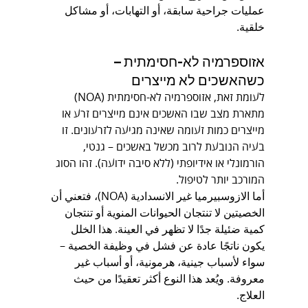
عمليات جراحية سابقة، أو التهابات، أو مشاكل 
خلقية.
אזוספרמיה לא-חסימתית – 
כשהאשכים לא מייצרים
לעומת זאת, אזוספרמיה לא-חסימתית (NOA) 
מתארת מצב שבו האשכים אינם מייצרים זרע או 
מייצרים כמות זעומה שאינה מגיעה לזרעונים. זו 
בעיה הנובעת לרוב מכשל באשכים – גנטי, 
הורמונלי או אידיופתי (ללא סיבה ידועה). זהו הסוג 
המורכב יותר לטיפול.
أما الازوسبيرميا غير الانسدادية (NOA)، فتعني أن 
الخصيتين لا تنتجان الحيوانات المنوية أو تنتجان 
كمية ضئيلة جدًا لا تظهر في العينة. هذا الخلل 
يكون ناتجًا عادة عن فشل في وظيفة الخصية – 
سواء لأسباب جينية، هرمونية، أو أسباب غير 
معروفة. ويُعد هذا النوع أكثر تعقيدًا من حيث 
العلاج.