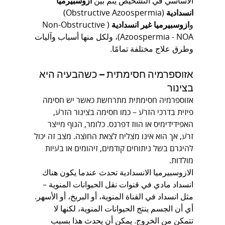
الأساسي في التشخيص يتم بين 
ازوسبيرميا 
انسدادية
 (Obstructive Azoospermia) 
و
ازوسبيرميا غير انسدادية
 (Non-Obstructive 
Azoospermia - NOA)، ولكل منها أسباب وآليات 
وطرق علاج مختلفة تمامًا.
אזוספרמיה חסימתית – כשהבעיה היא 
בצינור
אזוספרמיה חסימתית מתרחשת כאשר יש חסימה 
פיזית בדרכי הזרע – כמו חסימה בצינור הזרע, 
האפידידימיס או הווז דפרנס. כלומר, הגוף מייצר 
זרע, אך הוא אינו מצליח לצאת החוצה. מצב זה יכול 
להיגרם בשל ניתוחים קודמים, זיהומים או בעיות 
מולדות.
الازوسبيرميا الانسدادية تحدث عندما يكون هناك 
انسداد مادي في قنوات نقل الحيوانات المنوية – 
مثل انسداد في القناة المنوية، أو البربخ، أو الأسهر. 
أي أن الجسم ينتج الحيوانات المنوية، لكنها لا 
تتمكن من الخروج. يمكن أن يحدث هذا بسبب 