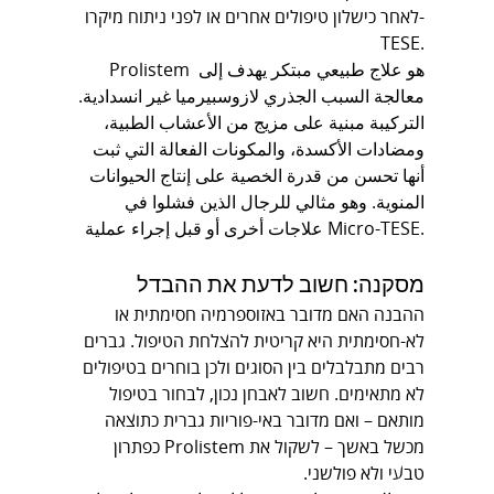
לאחר כישלון טיפולים אחרים או לפני ניתוח מיקרו-
TESE.
Prolistem هو علاج طبيعي مبتكر يهدف إلى 
معالجة السبب الجذري لازوسبيرميا غير انسدادية. 
التركيبة مبنية على مزيج من الأعشاب الطبية، 
ومضادات الأكسدة، والمكونات الفعالة التي ثبت 
أنها تحسن من قدرة الخصية على إنتاج الحيوانات 
المنوية. وهو مثالي للرجال الذين فشلوا في 
علاجات أخرى أو قبل إجراء عملية Micro-TESE.
מסקנה: חשוב לדעת את ההבדל
ההבנה האם מדובר באזוספרמיה חסימתית או 
לא-חסימתית היא קריטית להצלחת הטיפול. גברים 
רבים מתבלבלים בין הסוגים ולכן בוחרים בטיפולים 
לא מתאימים. חשוב לאבחן נכון, לבחור בטיפול 
מותאם – ואם מדובר באי-פוריות גברית כתוצאה 
מכשל באשך – לשקול את Prolistem כפתרון 
טבעי ולא פולשני.