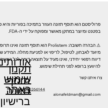
פרוליסטם הוא תוסף תזונה העוזר בתמיכה בפוריות והיא פ
בפטנט ומיוצר במתקן מאושר ומפוקח על ידי ה-FDA.
⚠️ הבהרה חשובה: Prolistem הוא תוסף תזונה וא
מיועד לאבחון, לטיפול, לריפוי או למניעת מחלה. המידע 
אודותינו
דיווח רפואי יחידני, ואינו מעיד על תוצאה דומה לכל המשת
תקנון
להיוועץ ברופא לפני תחילת שימוש.
שימוש
תוסף
צרו איתנו קשר
באתר
תזונה
+972505266144
alonafeldman@gmail.com
ברישיון