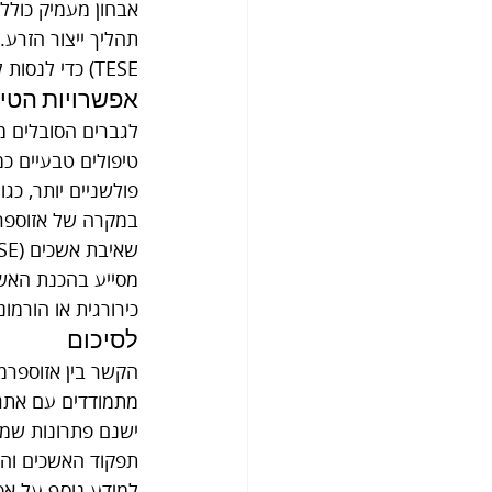
אבחון מעמיק כולל 
TESE) כדי לנסות לאתר תאי זרע שאותם ניתן להשתמש בהליך פוריות כגון הפריה חוץ גופית (IVF).
אפשרויות הטיפ
לגברים הסובלים מא
פולשניים יותר, כגון
במקרה של אזוספרמ
מסייע בהכנת האשכ
כירורגית או הורמונ
לסיכום
הקשר בין אזוספרמ
מתמודדים עם אתגרי
תפקוד האשכים והגב
למידע נוסף על אפש