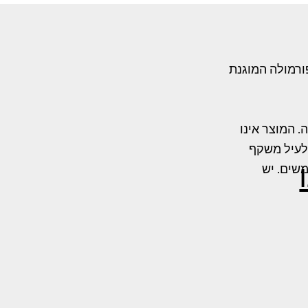
ורמולה המוגנת
ינו תרופה. המוצר אינו
שלעיל משקף
משים. יש