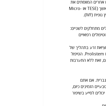
 אחרים המווסתים את 
תהליך ייצור הזרע. במקרה של חשד לכשל באשכים, ישנה אפשרות לבצע ביופסיית אשך (TESE או Micro-
לים מתחלקים לשניים: 
ם טבעיים כמו שיפור אורח חיים, נטילת תוספי תזונה ייעודיים כגון Prolistem, וטיפולים רפואיים 
ציאת זרע בתהליך של 
שאיבת אשכים (TESE או Micro-TESE) היא טיפול מקדים באמצעות תוסף טבעי כמו Prolistem. הטיפול 
ם, זאת ללא התערבות 
גברית. אם אתם 
יים הזמינים כיום, 
ישנם פתרונות שמעניקים תקווה גם במצבים מורכבים. תוספי תזונה כמו Prolistem יכולים לסייע בשיפור 
ם.