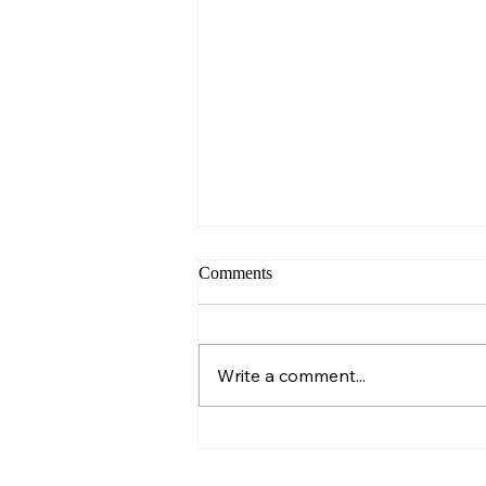
Comments
Write a comment...
אזוספרמיה, השמנה ו-BMI: ההשפעה על
ייצור הזרע ופוריות הגבר