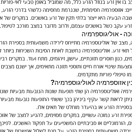
 בו אין זרע בנוזל הזרע כלל, מה שמוביל באופן טבעי לאי-פוריות
יים: אזוספרמיה חסימתית, שנגרמת מחסימה כלשהי בדרכי הזרע, ו
מתית (NOA), שבה הבעיה היא ייצור בלתי תקין של זרע באשכים. במקרים ש
זרע עקב כשל באשכים עצמם, ולרוב מדובר במצב מורכב לטיפול.
כה - אוליגוספרמיה
, מצב של אוליגוספרמיה מתייחס לירידה משמעותית בספירת הזרע
תאי זרע. אוליגוספרמיה נחשבת לאחת הסיבות השכיחות ביותר לאי
ים, כגון חוסרים תזונתיים, עישון, זיהומים, מתח ועוד. במקרים רבי
צעות שינויי אורח חיים ותוספי תזונה מתאימים, אך ישנם מצבים
מו טיפולי פוריות מתקדמים.
ן אזוספרמיה לאוליגוספרמיה?
פרמיה ואוליגוספרמיה הן שתי תופעות שונות הנובעות מבעיות שונ
יתן לראות קשר עקיף ביניהן בכך ששתי התופעות נובעות מבעיות בי
בספירת הזרע או בהיעדר מוחלט של תאים אלו.
פירת זרע נמוכה עשויים, במקרים מסוימים, להגיע למצב של אזוס
ם, הורמונליים או סביבתיים המשפיעים על תפקוד האשכים. לפיכך
ירידה משמעותית בספירת הזרע, על מנת לשלול אפשרות של אזוס