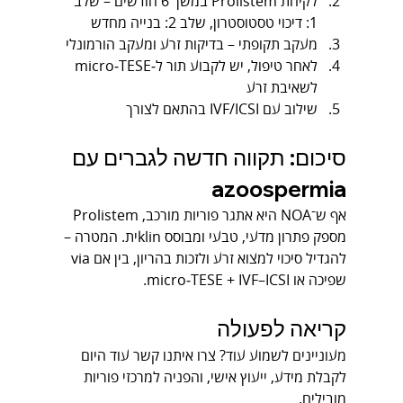
לקיחת Prolistem במשך 6 חודשים – שלב 
1: דיכוי טסטוסטרון, שלב 2: בנייה מחדש
מעקב תקופתי – בדיקות זרע ומעקב הורמונלי
לאחר טיפול, יש לקבוע תור ל‑micro‑TESE 
לשאיבת זרע
שילוב עם IVF/ICSI בהתאם לצורך
סיכום: תקווה חדשה לגברים עם 
azoospermia
אף ש־NOA היא אתגר פוריות מורכב, Prolistem 
מספק פתרון מדעי, טבעי ומבוסס klinית. המטרה – 
להגדיל סיכוי למצוא זרע ולזכות בהריון, בין אם via 
שפיכה או micro‑TESE + IVF–ICSI.
קריאה לפעולה
מעוניינים לשמוע עוד? צרו איתנו קשר עוד היום 
לקבלת מידע, ייעוץ אישי, והפניה למרכזי פוריות 
מובילים.