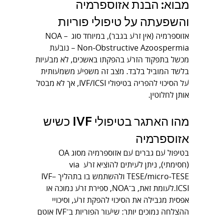
מבוא: הבנת אזוספרמיה 
והשפעתה על טיפולי פוריות
אזוספרמיה (אין זרע בגבר), במיוחד סוג NOA – 
Non‑Obstructive Azoospermia – נובעת 
מכשל בתפקוד הזרע בהפקתו באשכים, לא מבעיות 
בלשד המוביל בלבד. מצב זה משפיע משמעותית 
על הסיכוי להפריה בטיפולי IVF/ICSI, אך לא מבטל 
אותן לחלוטין.
מהו האתגר בטיפולי IVF כשיש 
אזוספרמיה
בטיפול עם גברים עם אזוספרמיה מסוג OA 
(חסימתי), ניתן לעיתים להוציא זרע via 
TESE/micro‑TESE ולהשתמש בו בתהליך IVF–
ICSI.לעומת זאת, ב־NOA, ספירת זרע נמוכה או 
אפסית מגבילה את הסיכוי להפקת זרע, וסיכויי 
ההצלחה נמוכים יותר: שיעור הפוריות ב־IVF אוטם 