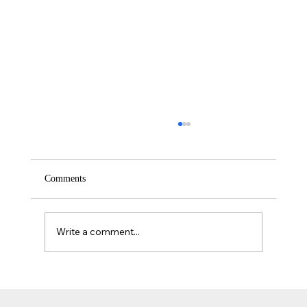
Comments
Write a comment...
אזוספרמיה וגורמי אורח חיים: השפעת עישון, אלכוהול וסמים
על פוריות הגבר