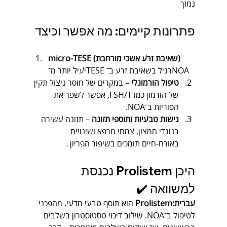
נמוך
פתרונות קיימים: מה אפשר וכיצד
 – 
micro‑TESE (שאיבת זרע אשכי מורחבת)
יעיל יותר מ־TESE רגיל בשאיבת זרע ב־NOA 
טיפול הורמונלי
 – במקרים של חוסר ניצול תקין 
של הורמון כמו FSH/T, אפשר לשפר את 
הפוריות ב־NOA.
גישות טבעיות ותוספי תזונה
 – תזונה עשירה 
בנוגדי חמצון, צמחי מרפא ושינויים 
באורח‑חיים תומכים בשיפור הפריון .
היכן Prolistem נכנסת 
למשוואה ✔️
עברית:Prolistem
 הוא תוסף טבעי מדעי, מהפכני 
לטיפול ב־NOA. שילוב דיכוי טסטוסטרון בשלבים 