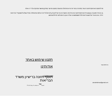
פרוליסטם הוא תוסף תזונה העוזר בתמיכה בפוריות והיא פורמולה המוגנת בפטנט ומיוצר במתקן מאושר ומפוקח על ידי ה-FDA.
⚠️ הבהרה חשובה: Prolistem הוא תוסף תזונה ואינו תרופה. המוצר אינו מיועד לאבחון, לטיפול, לריפוי או למניעת מחלה. המידע שלעיל משקף דיווח רפואי
יחידני, ואינו מעיד על תוצאה דומה לכל המשתמשים. יש להיוועץ ברופא לפני תחילת שימוש.
תקנון שימוש באתר
אודותינו
צרו איתנו קשר
תוסף תזונה ברישיון משרד
+972505266144
הבריאות
alonafeldman@gmail.com
™
©2024 by Prolistem
Israel