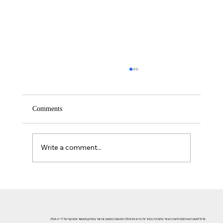
Comments
Write a comment...
אזוספרמיה וגורמי אורח חיים: השפעת עישון, אלכוהול וסמים
על פוריות הגבר
פרוליסטם הוא תוסף תזונה העוזר בתמיכה בפוריות והיא פורמולה המוגנת בפטנט ומיוצר במתקן מאושר ומפוקח על ידי ה-FDA.