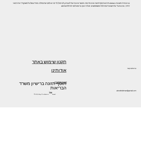
⚠️ הבהרה חשובה: Prolistem הוא תוסף תזונה ואינו תרופה. המוצר אינו מיועד לאבחון, לטיפול, לריפוי או למניעת מחלה. המידע שלעיל משקף דיווח רפואי
יחידני, ואינו מעיד על תוצאה דומה לכל המשתמשים. יש להיוועץ ברופא לפני תחילת שימוש.
תקנון שימוש באתר
אודותינו
צרו איתנו קשר
תוסף תזונה ברישיון משרד
+972505266144
הבריאות
alonafeldman@gmail.com
™
©2024 by Prolistem
Israel