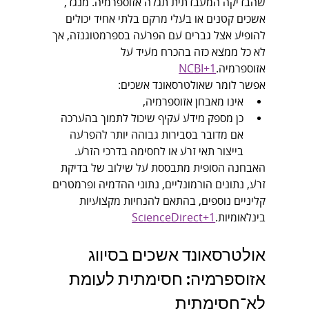
שהבדיקה המעבדתית תגלה אזוספרמיה. מנגד, 
אשכים קטנים או בעלי מרקם בלתי אחיד יכולים 
להופיע אצל גברים עם הפרעה בספרמטוגנזה, אך 
לא כל ממצא כזה בהכרח מעיד על 
אזוספרמיה.
NCBI+1
אפשר לומר שאולטרסאונד אשכים:
אינו מאבחן אזוספרמיה,
כן מספק מידע עקיף שיכול לתמוך בהערכה 
אם מדובר בסבירות גבוהה יותר להפרעה 
בייצור תאי זרע או לחסימה בדרכי הזרע.
האבחנה הסופית מתבססת על שילוב של בדיקת 
זרע, נתונים הורמונליים, נתוני ההדמיה ופרמטרים 
קליניים נוספים, בהתאם להנחיות מקצועיות 
בינלאומיות.
ScienceDirect+1
אולטרסאונד אשכים בסיווג 
אזוספרמיה: חסימתית לעומת 
לא־חסימתית