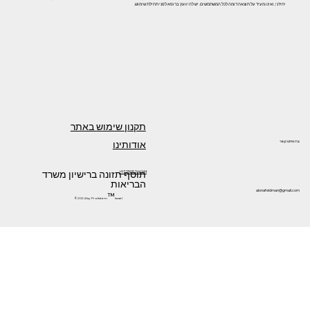
יחידני, ואינו מעיד על תוצאה דומה לכל המשתמשים. יש להיוועץ ברופא לפני תחילת שימוש.
תקנון שימוש באתר
אודותינו
צרו איתנו קשר
תוסף תזונה ברישיון משרד
+972505266144
הבריאות
alonafeldman@gmail.com
™
©2024 by Prolistem
Israel