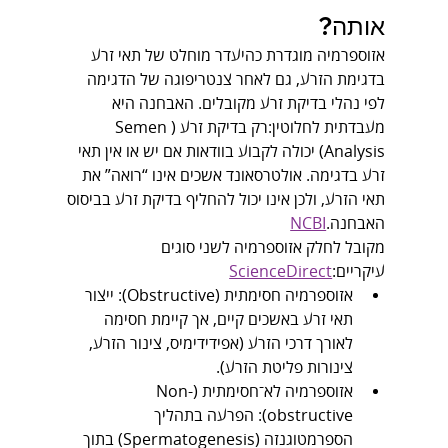
אותה?
אזוספרמיה מוגדרת כהיעדר מוחלט של תאי זרע 
בדגימת הזרע, גם לאחר צנטריפוגה של הדגימה 
לפי נהלי בדיקת זרע מקובלים. האבחנה היא 
מעבדתית לחלוטין:רק בדיקת זרע (Semen 
Analysis) יכולה לקבוע בוודאות אם יש או אין תאי 
זרע בדגימה. אולטרסאונד אשכים אינו “רואה” את 
תאי הזרע, ולכן אינו יכול להחליף בדיקת זרע בביסוס 
האבחנה.
NCBI
מקובל לחלק אזוספרמיה לשני סוגים 
עיקריים:
ScienceDirect
אזוספרמיה חסימתית (Obstructive): ייצור 
תאי זרע באשכים קיים, אך קיימת חסימה 
לאורך דרכי הזרע (אפידידימיס, צינור הזרע, 
צינורות פליטת הזרע).
אזוספרמיה לא־חסימתית (Non-
obstructive): הפרעה בתהליך 
הספרמטוגנזה (Spermatogenesis) בתוך 