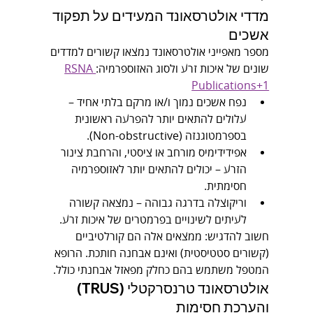
מדדי אולטרסאונד המעידים על תפקוד 
אשכים
מספר מאפייני אולטרסאונד נמצאו קשורים למדדים 
שונים של איכות זרע ולסוג האזוספרמיה:
RSNA 
Publications+1
נפח אשכים נמוך ו/או מרקם בלתי אחיד – 
עלולים להתאים יותר להפרעה ראשונית 
בספרמטוגנזה (Non-obstructive).
אפידידימיס מורחב או ציסטי, והרחבת צינור 
הזרע – יכולים להתאים יותר לאזוספרמיה 
חסימתית.
וריקוצלה בדרגה גבוהה – נמצאה קשורה 
לעיתים לשינויים בפרמטרים של איכות זרע.
חשוב להדגיש: ממצאים אלה הם קורלטיביים 
(קשורים סטטיסטית) ואינם אבחנה חותכת. הרופא 
המטפל משתמש בהם כחלק מפאזל אבחנתי כולל.
אולטרסאונד טרנסרקטלי (TRUS) 
והערכת חסימות