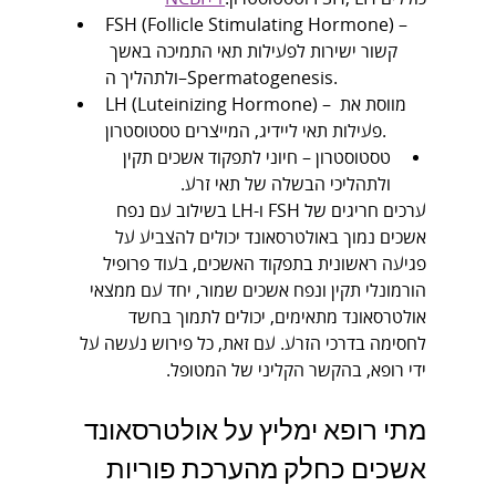
FSH (Follicle Stimulating Hormone) – 
קשור ישירות לפעילות תאי התמיכה באשך 
ולתהליך ה–Spermatogenesis.
LH (Luteinizing Hormone) – מווסת את 
פעילות תאי ליידיג, המייצרים טסטוסטרון.
טסטוסטרון – חיוני לתפקוד אשכים תקין 
ולתהליכי הבשלה של תאי זרע.
ערכים חריגים של FSH ו-LH בשילוב עם נפח 
אשכים נמוך באולטרסאונד יכולים להצביע על 
פגיעה ראשונית בתפקוד האשכים, בעוד פרופיל 
הורמונלי תקין ונפח אשכים שמור, יחד עם ממצאי 
אולטרסאונד מתאימים, יכולים לתמוך בחשד 
לחסימה בדרכי הזרע. עם זאת, כל פירוש נעשה על 
ידי רופא, בהקשר הקליני של המטופל.
מתי רופא ימליץ על אולטרסאונד 
אשכים כחלק מהערכת פוריות 