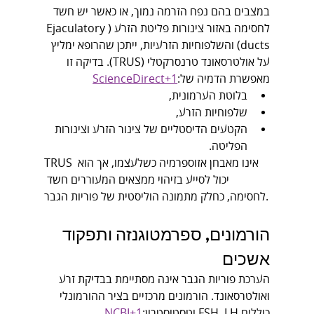
במצבים בהם נפח הזרמה נמוך, או כאשר יש חשד 
לחסימה באזור צינורות פליטת הזרע (Ejaculatory 
ducts) והשלפוחיות הזרעיות, ייתכן שהרופא ימליץ 
על אולטרסאונד טרנסרקטלי (TRUS). בדיקה זו 
מאפשרת הדמיה של:
ScienceDirect+1
בלוטת הערמונית,
שלפוחיות הזרע,
הקטעים הדיסטליים של צינור הזרע וצינורות 
הפליטה.
TRUS אינו מאבחן אזוספרמיה כשלעצמו, אך הוא 
יכול לסייע בזיהוי ממצאים המעוררים חשד 
לחסימה, כחלק מתמונה הוליסטית של פוריות הגבר.
הורמונים, ספרמטוגנזה ותפקוד 
אשכים
הערכת פוריות הגבר אינה מסתיימת בבדיקת זרע 
ואולטרסאונד. הורמונים מרכזיים בציר ההורמונלי 
כוללים FSH, LH וטסטוסטרון:
NCBI+1