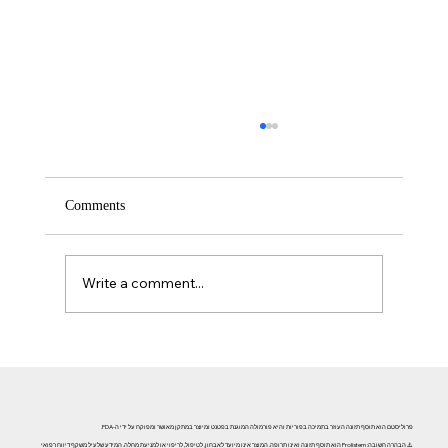
Comments
Write a comment...
אזוספרמיה וגורמי אורח חיים: השפעת עישון, אלכוהול וסמים
על פוריות הגבר
פרוליסטם הוא תוסף תזונה העוזר בתמיכה בפוריות והיא פורמולה המוגנת בפטנט ומיוצר במתקן מאושר ומפוקח על ידי ה-FDA.
⚠️ הבהרה חשובה: Prolistem הוא תוסף תזונה ואינו תרופה. המוצר אינו מיועד לאבחון, לטיפול, לריפוי או למניעת מחלה. המידע שלעיל משקף דיווח רפואי