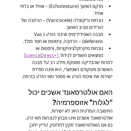
מרקם האשך (Echotexture) – אחיד או בלתי 
אחיד.
נוכחות וריקוצלה (Varicocele) – הרחבה של 
הורידים סביב האשך.
מבנה האפידידימיס וצינור הזרע (Vas 
deferens) – הרחבה, ציסטות או חסר מולד.
נוכחות מיקרוקלציפיקציות, ציסטות או 
ממצאים חשודים לגידול.
ScienceDirect+1
למרות שהבדיקה מספקת מידע רב על מבנה 
האשכים ותפקודם האפשרי, היא אינה מודדת 
ישירות את איכות הזרע או מספר תאי הזרע בזרמה.
האם אולטרסאונד אשכים יכול 
“לגלות” אזוספרמיה?
התשובה המדעית היא: לא ישירות.
אולטרסאונד אשכים אינו מבחן לנוכחות תאי זרע. 
גם אם האולטרסאונד תקין לחלוטין, עדיין ייתכן 