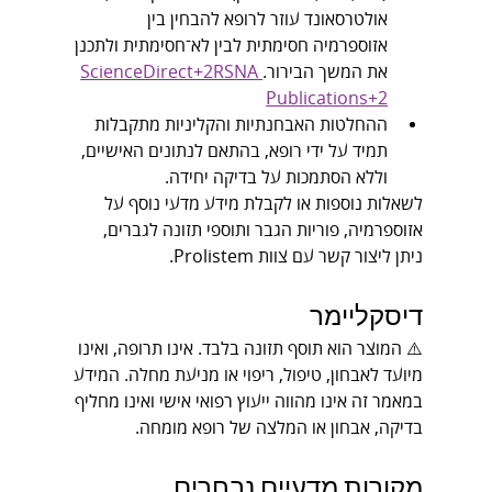
אולטרסאונד עוזר לרופא להבחין בין 
אזוספרמיה חסימתית לבין לא־חסימתית ולתכנן 
את המשך הבירור.
ScienceDirect+2RSNA 
Publications+2
ההחלטות האבחנתיות והקליניות מתקבלות 
תמיד על ידי רופא, בהתאם לנתונים האישיים, 
וללא הסתמכות על בדיקה יחידה.
לשאלות נוספות או לקבלת מידע מדעי נוסף על 
אזוספרמיה, פוריות הגבר ותוספי תזונה לגברים, 
ניתן ליצור קשר עם צוות Prolistem.
דיסקליימר
⚠️ המוצר הוא תוסף תזונה בלבד. אינו תרופה, ואינו 
מיועד לאבחון, טיפול, ריפוי או מניעת מחלה. המידע 
במאמר זה אינו מהווה ייעוץ רפואי אישי ואינו מחליף 
בדיקה, אבחון או המלצה של רופא מומחה.
מקורות מדעיים נבחרים