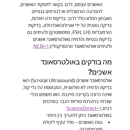
האשכים עצמם, לרוב בקשר לתפקוד האשכים, 
להפרעה הורמונלית או לגורמים גנטיים.
האבחון המלא כולל לרוב: בדיקות זרע חוזרות, 
בדיקה גופנית על ידי אורולוג/אנדרולוג, בדיקות 
הורמונליות (FSH, LH, טסטוסטרון) ולעיתים גם 
בדיקות גנטיות והדמיה (אולטרסאונד אשכים 
ולעיתים אולטרסאונד טרנסרקטלי).
NCBI+1
מה בודקים באולטרסאונד 
אשכים?
אולטרסאונד אשכים (Scrotal Ultrasound) הוא 
בדיקת הדמיה לא פולשנית, המבוססת על גלי קול, 
ואינה כרוכה בקרינה מייננת. הוא משמש ככלי 
שגרתי בהערכת פוריות הגבר במרכזים 
רבים.
ScienceDirect+1
באולטרסאונד ניתן להעריך בין היתר:
נפח האשכים – מדד עקיף ליכולת 
ספרמטוגנזה.