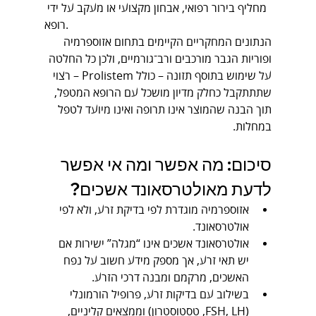
מחליף בירור רפואי, אבחון מקצועי או מעקב על ידי 
רופא.
הנתונים המחקריים הקיימים בתחום אזוספרמיה 
ופוריות הגבר מורכבים ורב־גורמיים, ולכן כל החלטה 
על שימוש בתוסף תזונה – כולל Prolistem – רצוי 
שתתתקבל כחלק מדיון מושכל עם הרופא המטפל, 
תוך הבנה שהמוצר אינו תרופה ואינו מיועד לטפל 
במחלות.
סיכום: מה אפשר ומה אי אפשר 
לדעת מאולטרסאונד אשכים?
אזוספרמיה מוגדרת לפי בדיקת זרע, ולא לפי 
אולטרסאונד.
אולטרסאונד אשכים אינו “מגלה” ישירות אם 
יש תאי זרע, אך מספק מידע חשוב על נפח 
האשכים, מרקמם ומבנה דרכי הזרע.
בשילוב עם בדיקות זרע, פרופיל הורמונלי 
(FSH, LH, טסטוסטרון) וממצאים קליניים, 