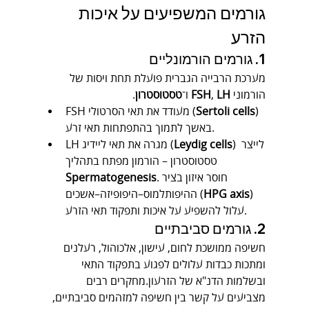
גורמים המשפיעים על איכות 
הזרע
1. גורמים הורמונליים
מערכת הרבייה הגברית פועלת תחת ויסות של 
הורמוני 
LH
, 
FSH
 ו־
טסטוסטרון
.
) 
Sertoli cells
FSH מעודד את תאי הסרטולי (
באשך לתמוך בהתפתחות תאי זרע.
) לייצר 
Leydig cells
LH מגרה את תאי ליידיג (
טסטוסטרון – הורמון מפתח בתהליך 
.חוסר איזון בציר 
Spermatogenesis
) 
HPG axis
ההיפותלמוס–היפופיזה–אשכים (
עלול להשפיע על איכות ותפקוד תאי הזרע.
2. גורמים סביבתיים
חשיפה ממושכת לחום, עישון, אלכוהול, רעלנים 
ומתכות כבדות עלולים לפגוע בתפקוד התאי 
ובשלמות הדנ"א של הזרעון.מחקרים רבים 
מצביעים על קשר בין חשיפה למזהמים סביבתיים, 