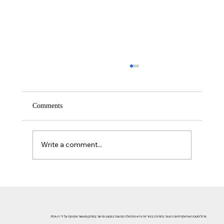
Comments
Write a comment...
אזוספרמיה וגורמי אורח חיים: השפעת עישון, אלכוהול וסמים
על פוריות הגבר
פרוליסטם הוא תוסף תזונה העוזר בתמיכה בפוריות והיא פורמולה המוגנת בפטנט ומיוצר במתקן מאושר ומפוקח על ידי ה-FDA.