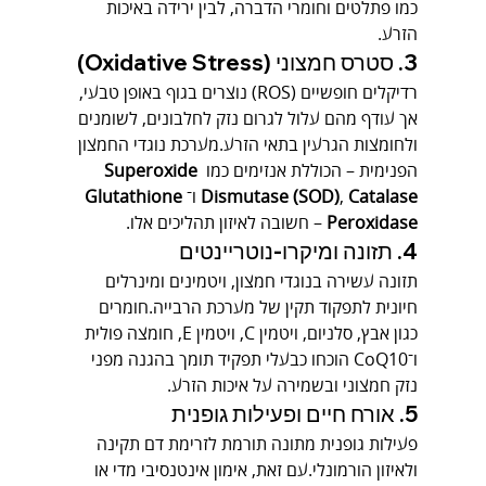
כמו פתלטים וחומרי הדברה, לבין ירידה באיכות 
הזרע.
3. סטרס חמצוני (Oxidative Stress)
רדיקלים חופשיים (ROS) נוצרים בגוף באופן טבעי, 
אך עודף מהם עלול לגרום נזק לחלבונים, לשומנים 
ולחומצות הגרעין בתאי הזרע.מערכת נוגדי החמצון 
הפנימית – הכוללת אנזימים כמו 
Superoxide 
Catalase
, 
Dismutase (SOD)
 ו־
Glutathione 
Peroxidase
 – חשובה לאיזון תהליכים אלו.
4. תזונה ומיקרו-נוטריינטים
תזונה עשירה בנוגדי חמצון, ויטמינים ומינרלים 
חיונית לתפקוד תקין של מערכת הרבייה.חומרים 
כגון אבץ, סלניום, ויטמין C, ויטמין E, חומצה פולית 
ו־CoQ10 הוכחו כבעלי תפקיד תומך בהגנה מפני 
נזק חמצוני ובשמירה על איכות הזרע.
5. אורח חיים ופעילות גופנית
פעילות גופנית מתונה תורמת לזרימת דם תקינה 
ולאיזון הורמונלי.עם זאת, אימון אינטנסיבי מדי או 