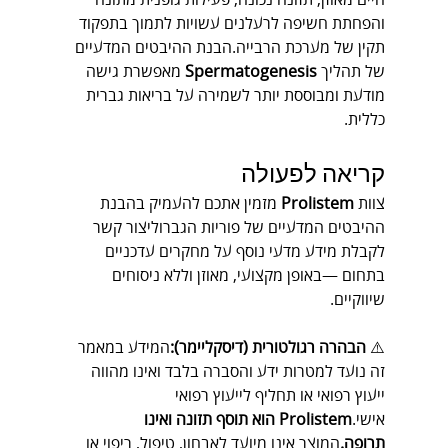
חיים מאוזן, תזונה נכונה, פעילות גופנית מתונה 
והפחתת חשיפה לרעלנים עשויות לתמוך בתפקוד 
תקין של מערכת הרבייה.הבנת ההיבטים המדעיים 
של תהליך 
Spermatogenesis
 מאפשרת גישה 
מודעת ומבוססת יותר לשמירה על בריאות גברית 
כללית.
קריאה לפעולה
צוות 
Prolistem
 מזמין אתכם להעמיק בהבנת 
ההיבטים המדעיים של פוריות הגברוליצור קשר 
לקבלת מידע מדעי נוסף על מחקרים עדכניים 
בתחום —באופן מקצועי, מאוזן וללא ניסוחים 
שיווקיים.
⚠️ 
הבהרה רגולטורית (דיסקליימר):
המידע במאמר 
זה נועד למטרות ידע והסברה בלבד ואינו מהווה 
ייעוץ רפואי או תחליף לייעוץ רפואי 
אישי.
Prolistem הוא תוסף תזונה ואינו 
תרופה.
המוצר אינו מיועד לאבחון, טיפול, ריפוי או 