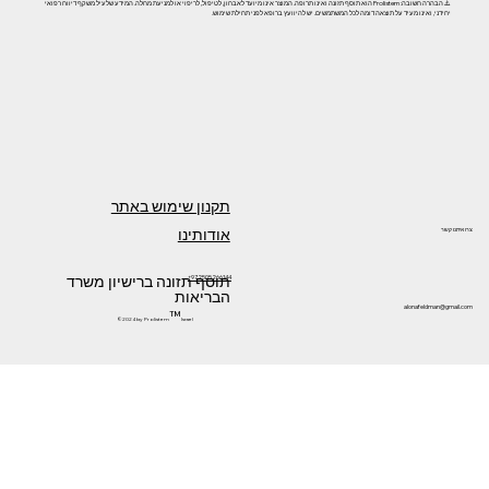
⚠️ הבהרה חשובה: Prolistem הוא תוסף תזונה ואינו תרופה. המוצר אינו מיועד לאבחון, לטיפול, לריפוי או למניעת מחלה. המידע שלעיל משקף דיווח רפואי
יחידני, ואינו מעיד על תוצאה דומה לכל המשתמשים. יש להיוועץ ברופא לפני תחילת שימוש.
תקנון שימוש באתר
אודותינו
צרו איתנו קשר
תוסף תזונה ברישיון משרד
+972505266144
הבריאות
alonafeldman@gmail.com
™
©2024 by Prolistem
Israel