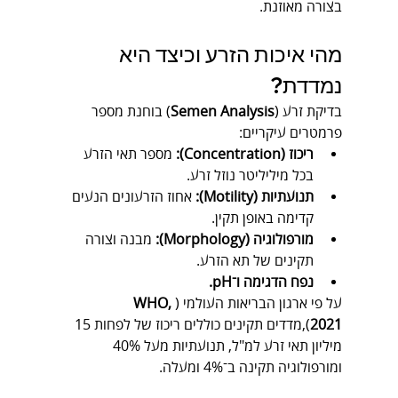
בצורה מאוזנת.
מהי איכות הזרע וכיצד היא 
נמדדת?
בדיקת זרע (
Semen Analysis
) בוחנת מספר 
פרמטרים עיקריים:
ריכוז (Concentration):
 מספר תאי הזרע 
בכל מיליליטר נוזל זרע.
תנועתיות (Motility):
 אחוז הזרעונים הנעים 
קדימה באופן תקין.
מורפולוגיה (Morphology):
 מבנה וצורה 
תקינים של תא הזרע.
נפח הדגימה ו־pH.
על פי ארגון הבריאות העולמי (
WHO, 
2021
),מדדים תקינים כוללים ריכוז של לפחות 15 
מיליון תאי זרע למ"ל, תנועתיות מעל 40% 
ומורפולוגיה תקינה ב־4% ומעלה.