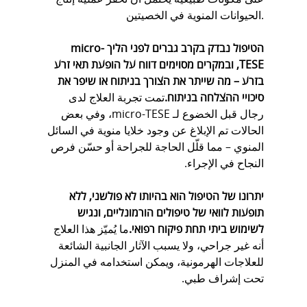
الحيوانات المنوية في الخصيتين.
הטיפול נבדק בקרב גברים לפני הליך micro-
TESE, ובמקרים מסוימים דווח על הופעת תאי זרע 
בזרע – מה שייתר את הצורך בניתוח או שיפר את 
סיכויי ההצלחה בניתוח.
تمت تجربة العلاج لدى 
رجال قبل الخضوع لـ micro-TESE، وفي بعض 
الحالات تم الإبلاغ عن وجود خلايا منوية في السائل 
المنوي – مما قلّل الحاجة للجراحة أو حسّن فرص 
النجاح في الإجراء.
יתרונו של הטיפול הוא בהיותו לא פולשני, ללא 
תופעות לוואי של טיפולים הורמונליים, ונגיש 
לשימוש ביתי תחת פיקוח רפואי.
ما يُميّز هذا العلاج 
أنه غير جراحي، ولا يسبب الآثار الجانبية الشائعة 
للعلاجات الهرمونية، ويمكن استخدامه في المنزل 
تحت إشراف طبي.