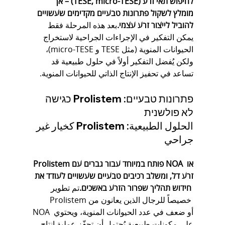
לחיפוש תאי זרע (TESE, micro-TESE) – אך 
מומלץ לשקול פתרונות טבעיים מקדימים שעשויים 
להוביל לייצור זרע עצמי.
بعد هذه المرحلة فقط 
يمكن التفكير في الإجراءات الجراحية لاستخراج 
الحيوانات المنوية (مثل TESE و micro-TESE)، 
ولكن يُفضل التفكير أولاً في حلول طبيعية قد 
تساعد في تحفيز الإنتاج الذاتي للحيوانات المنوية.
פתרונות טבעיים: Prolistem כגישה 
לא פולשנית
الحلول الطبيعية: Prolistem كخيار غير 
جراحي
Prolistem פותח במיוחד עבור גברים עם NOA או 
זרע דל, ומשלב רכיבים טבעיים שעשויים לעודד את 
חידוש תהליך שפרור הזרע באשכים.
تم تطوير 
Prolistem خصيصاً للرجال الذين يعانون من 
NOA أو ضعف في عدد الحيوانات المنوية، ويحتوي 
على مكونات طبيعية يُحتمل أن تحفّز عملية إنتاج 