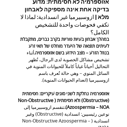
אזוספרמיה לא חסימתית: מדוע 
בדיקה אחת אינה מספיקה לאבחון 
מלא | 
ازوسبيرميا غير انسدادية: لماذا لا 
تكفي فحوصات واحدة للتشخيص 
الكامل؟
במהלך אבחון בעיות פוריות בקרב גברים, מתקבלת 
לעיתים תוצאה של היעדר מוחלט של תאי זרע 
בנוזל הזרע – מצב הידוע בשם אזוספרמיה.
أثناء 
تشخيص مشاكل الخصوبة لدى الرجال، تُظهر 
التحاليل أحياناً غياباً كاملاً للحيوانات المنوية في 
السائل المنوي – وهي حالة تُعرف باسم 
ازوسبيرميا (انعدام الحيوانات المنوية).
אזוספרמיה נחלקת לשני סוגים עיקריים: חסימתית 
(Obstructive) ולא חסימתית (Non-Obstructive 
Azoospermia – NOA).
تنقسم ازوسبيرميا إلى 
نوعين رئيسيين: انسدادية (Obstructive) وغير 
انسدادية (Non-Obstructive Azoospermia – 