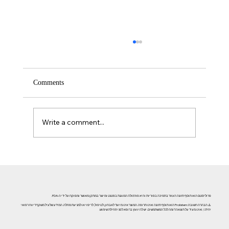
Comments
Write a comment...
אזוספרמיה וגורמי אורח חיים: השפעת עישון, אלכוהול וסמים
על פוריות הגבר
פרוליסטם הוא תוסף תזונה העוזר בתמיכה בפוריות והיא פורמולה המוגנת בפטנט ומיוצר במתקן מאושר ומפוקח על ידי ה-FDA.
⚠️ הבהרה חשובה: Prolistem הוא תוסף תזונה ואינו תרופה. המוצר אינו מיועד לאבחון, לטיפול, לריפוי או למניעת מחלה. המידע שלעיל משקף דיווח רפואי
יחידני, ואינו מעיד על תוצאה דומה לכל המשתמשים. יש להיוועץ ברופא לפני תחילת שימוש.