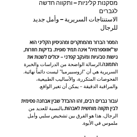
מסקנות קליניות – ותקווה חדשה 
לגברים
الاستنتاجات السريرية – وأمل جديد 
للرجال
המסר הברור מהמחקרים ומהניסיון הקליני הוא 
ש־"אזוספרמיה" אינה תמיד סופית. בדיקות חוזרות, 
גישות טבעיות ומעקב קפדני – יכולים לשנות את 
התמונה.
الرسالة الواضحة من الدراسات والخبرة 
السريرية هي أن "ازوسبيرميا" ليست دائماً نهائية. 
الفحوصات المتكررة، والأساليب الطبيعية، 
والمراقبة الدقيقة – يمكن أن تغير الواقع.
עבור גברים רבים, זהו ההבדל שבין אבחנה פסימית 
לבין תקווה מוחשית לאבהות.
بالنسبة للعديد من 
الرجال، هذا هو الفرق بين تشخيص سلبي وأمل 
ملموس في الأبوة.