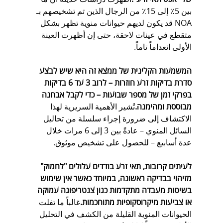
بين 5٪ إلى 15٪ من الرجال الذين تم تشخيصهم بـ 
NOA قد يكون لديهم حيوانات منوية تظهر بشكل 
متقطع في عينات لاحقة، حتى إن أظهرت العينة 
الأولى انعداماً تاماً.
המשמעות הקלינית של ממצא זה היא שיש לבצע 
סדרת בדיקות זרע חוזרות – לרוב 3 עד 6 בדיקות 
בפרקי זמן של מספר שבועות – כדי לקבל אבחנה 
מבוססת ומהימנה.
تُشير الأهمية السريرية لهذا 
الاكتشاف إلى ضرورة إجراء سلسلة من تحاليل 
السائل المنوي – عادةً بين 3 إلى 6 مرات خلال 
عدة أسابيع – للحصول على تشخيص موثوق.
לעיתים קרובות, תאי זרע בודדים עלולים "לחמוק" 
מזיהוי בבדיקה ראשונה, במיוחד כאשר אין שימוש 
בשיטות מעבדה מתקדמות כגון צנטריפוגה עמוקה 
או צביעות מיקרוסקופיות מתוחכמות.
غالباً ما تفلت 
الحيوانات المنوية القليلة من الكشف في التحليل 