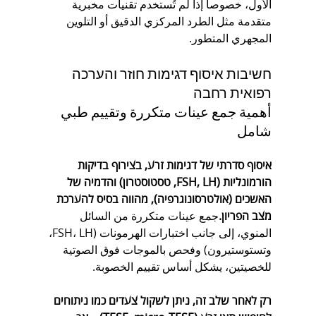
الأول، خصوصاً إذا لم تُستخدم تقنيات مخبرية 
متقدمة مثل الطرد المركزي الدقيق أو التلوين 
المجهري المتطور.
חשיבות איסוף דגימות חוזר והערכה 
רפואית רחבה
أهمية جمع عينات متكررة وتقييم طبي 
شامل
איסוף סדרתי של דגימות זרע, בצירוף בדיקות 
הורמונליות (FSH, LH, טסטוסטרון) והדמיה של 
האשכים (אולטרסונוגרפיה), מהווה בסיס להערכת 
מצב הפריון.
جمع عينات متكررة من السائل 
المنوي، إلى جانب اختبارات الهرمونات (FSH، LH، 
وتستوستيرون) وفحص بالموجات فوق الصوتية 
للخصيتين، يشكل أساس تقييم الخصوبة.
רק לאחר שלב זה, ניתן לשקול צעדים כמו ניתוחים 