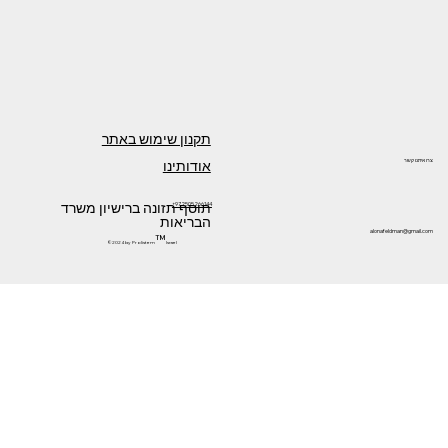
תקנון שימוש באתר
אודותינו
צרו איתנו קשר
תוסף תזונה ברישיון משרד
+972505266144
הבריאות
alonafeldman@gmail.com
™
©2024 by Prolistem
Israel