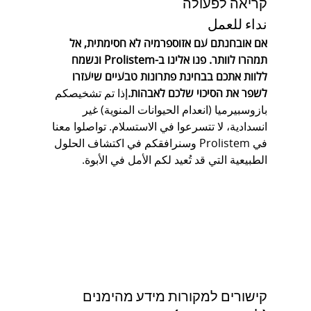
קריאה לפעולה
نداء للعمل
אם אובחנתם עם אזוספרמיה לא חסימתית, אל 
תמהרו לוותר. פנו אלינו ב-Prolistem ונשמח 
ללוות אתכם בבחינת פתרונות טבעיים שיעזרו 
לשפר את הסיכוי שלכם לאבהות.
إذا تم تشخيصكم 
بازوسبيرميا (انعدام الحيوانات المنوية) غير 
انسدادية، لا تتسرعوا في الاستسلام. تواصلوا معنا 
في Prolistem وسنرافقكم في اكتشاف الحلول 
الطبيعية التي قد تُعيد لكم الأمل في الأبوة.
קישורים למקורות מידע מהימנים 