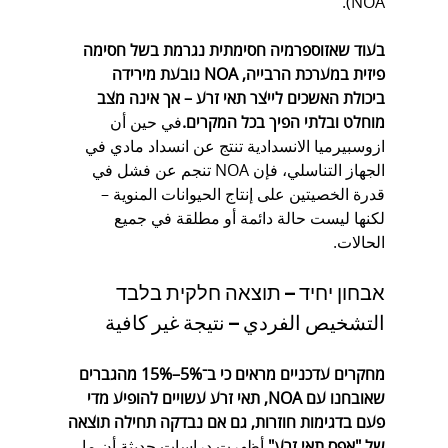
NOA).
בעוד שאזוספרמיה חסימתית נגרמת בשל חסימה 
פיזית במערכת הרבייה, NOA נובעת מירידה 
ביכולת האשכים לייצר תאי זרע – אך אינה מצב 
מוחלט ובלתי הפיך בכל המקרים.
في حين أن 
ازوسبيرميا الانسدادية تنتج عن انسداد مادي في 
الجهاز التناسلي، فإن NOA تنجم عن فشل في 
قدرة الخصيتين على إنتاج الحيوانات المنوية – 
لكنها ليست حالة دائمة أو مطلقة في جميع 
الحالات.
אבחון יחיד – תוצאה חלקית בלבד
التشخيص الفردي – نتيجة غير كافية
מחקרים עדכניים מראים כי ב־5%–15% מהגברים 
שאובחנו עם NOA, תאי זרע עשויים להופיע מדי 
פעם בדגימות חוזרות, גם אם נבדקה תחילה תוצאה 
של "אפס תאי זרע".
أظهرت دراسات حديثة أن ما 