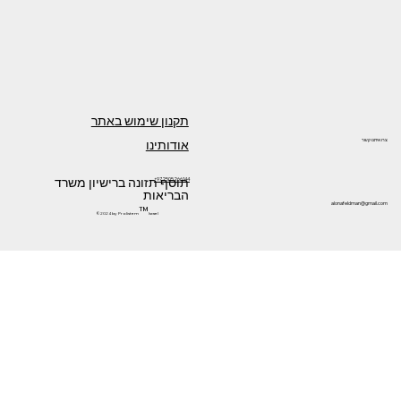
תקנון שימוש באתר
אודותינו
צרו איתנו קשר
תוסף תזונה ברישיון משרד
+972505266144
הבריאות
alonafeldman@gmail.com
™
©2024 by Prolistem
Israel