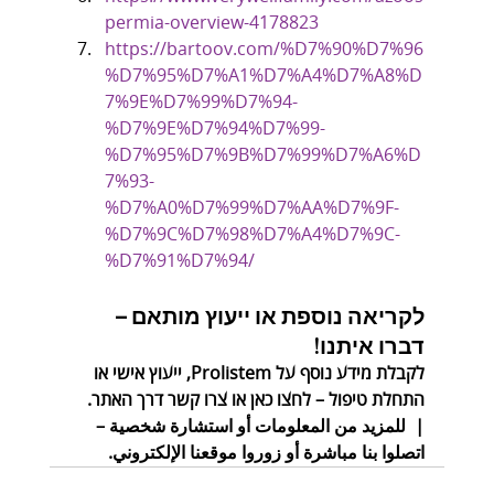
permia-overview-4178823
https://bartoov.com/%D7%90%D7%96
%D7%95%D7%A1%D7%A4%D7%A8%D
7%9E%D7%99%D7%94-
%D7%9E%D7%94%D7%99-
%D7%95%D7%9B%D7%99%D7%A6%D
7%93-
%D7%A0%D7%99%D7%AA%D7%9F-
%D7%9C%D7%98%D7%A4%D7%9C-
%D7%91%D7%94/
לקריאה נוספת או ייעוץ מותאם – 
דברו איתנו!
לקבלת מידע נוסף על Prolistem, ייעוץ אישי או 
התחלת טיפול – לחצו כאן או צרו קשר דרך האתר. 
|  للمزيد من المعلومات أو استشارة شخصية – 
اتصلوا بنا مباشرة أو زوروا موقعنا الإلكتروني.