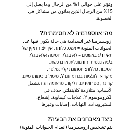
وتؤثر على حوالي 1% من الرجال وما يصل إلى 
15% من الرجال الذين يعانون من مشاكل في 
الخصوبة.
מהי אזוספרמיה לא חסימתית?
ازوسبيرميا غير انسدادية هي حالة يكون فيها عدد 
الحيوانات المنوية = אפס. כלומר, אין ייצור תקין של 
תאי זרע באשכים – לא בגלל חסימה אלא בגלל 
בעיה גנטית, הורמונלית או נרכשת.
הסיבות כוללות: תסמונת קליינפלטר, 
מיקרו-דילוגציות בכרומוזום Y, טיפולים כימותרפיים, 
קרינה, סטרואידים, דלקות, טראומה ועוד.تشمل 
الأسباب: متلازمة كلاينفلتر، حذف في 
الكروموسوم Y، علاجات كيماوية، إشعاع، 
الستيرويدات، التهابات، إصابات وغيرها.
כיצד מאבחנים את הבעיה?
يتم تشخيص ازوسبيرميا (انعدام الحيوانات المنوية) 