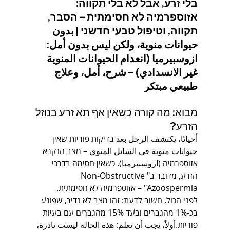
בלי זרע, אבל לא בלי תקווה: 
אזוספרמיה לא חסימתית – הסבר, 
תקווה, וטיפול טבעי חדשני | بدون 
حيوانات منوية، ولكن ليس بدون أمل: 
ازوسبيرميا (انعدام الحيوانات المنوية 
غير الانسدادي) – شرح، أمل، وعلاج 
طبيعي مبتكر
מבוא: מה קורה כשאין אף תא זרע בנוזל 
הזרע?
أحيانًا، يكتشف الرجل بعد בדיקות פוריות שאין 
حيوانات منوية في السائل المنوي – מצב הנקרא 
אזוספרמיה (ازوسبيرميا). כשאין חסימה בדרכי 
הזרע, מדובר ב"Non-Obstructive 
Azoospermia" – אזוספרמיה לא חסימתית.
לפני הכול, חשוב לדעת: זהו מצב לא נדיר, שפוגע 
בכ-1% מהגברים ובעד 15% מהגברים עם בעיות 
פוריות.أولاً، يجب أن نعلم: هذه الحالة ليست نادرة، 