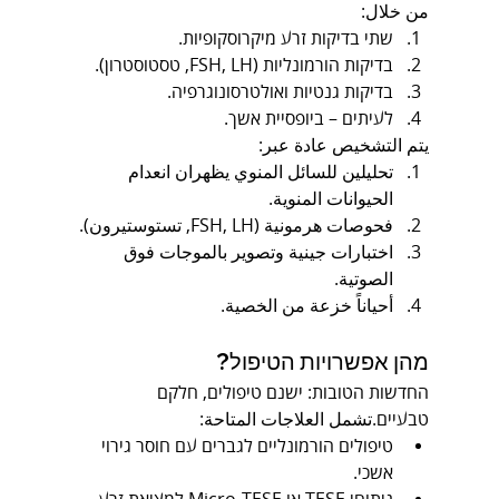
من خلال:
שתי בדיקות זרע מיקרוסקופיות.
בדיקות הורמונליות (FSH, LH, טסטוסטרון).
בדיקות גנטיות ואולטרסונוגרפיה.
לעיתים – ביופסיית אשך.
يتم التشخيص عادة عبر:
تحليلين للسائل المنوي يظهران انعدام 
الحيوانات المنوية.
فحوصات هرمونية (FSH, LH, تستوستيرون).
اختبارات جينية وتصوير بالموجات فوق 
الصوتية.
أحياناً خزعة من الخصية.
מהן אפשרויות הטיפול?
החדשות הטובות: ישנם טיפולים, חלקם 
טבעיים.تشمل العلاجات المتاحة:
טיפולים הורמונליים לגברים עם חוסר גירוי 
אשכי.