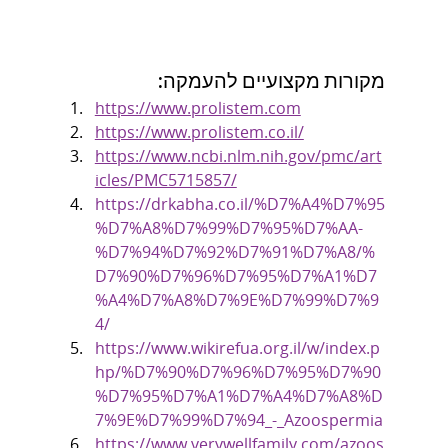
מקורות מקצועיים להעמקה:
https://www.prolistem.com
https://www.prolistem.co.il/
https://www.ncbi.nlm.nih.gov/pmc/art
icles/PMC5715857/
https://drkabha.co.il/%D7%A4%D7%95
%D7%A8%D7%99%D7%95%D7%AA-
%D7%94%D7%92%D7%91%D7%A8/%
D7%90%D7%96%D7%95%D7%A1%D7
%A4%D7%A8%D7%9E%D7%99%D7%9
4/
https://www.wikirefua.org.il/w/index.p
hp/%D7%90%D7%96%D7%95%D7%90
%D7%95%D7%A1%D7%A4%D7%A8%D
7%9E%D7%99%D7%94_-_Azoospermia
https://www.verywellfamily.com/azoos