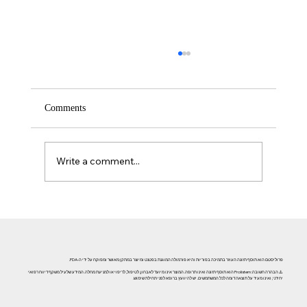
Comments
Write a comment...
אזוספרמיה וגורמי אורח חיים: השפעת עישון, אלכוהול וסמים
על פוריות הגבר
פרוליסטם הוא תוסף תזונה העוזר בתמיכה בפוריות והיא פורמולה המוגנת בפטנט ומיוצר במתקן מאושר ומפוקח על ידי ה-FDA.
⚠️ הבהרה חשובה: Prolistem הוא תוסף תזונה ואינו תרופה. המוצר אינו מיועד לאבחון, לטיפול, לריפוי או למניעת מחלה. המידע שלעיל משקף דיווח רפואי
יחידני, ואינו מעיד על תוצאה דומה לכל המשתמשים. יש להיוועץ ברופא לפני תחילת שימוש.