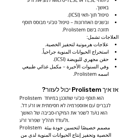
ניתוחי TESE או Micro-TESE למציאת זרע 
באשך.
טיפול תוך-תאי (ICSI).
ובשנים האחרונות – טיפול טבעי מבוסס תוסף 
תזונה בשם Prolistem.
العلاجات تشمل:
علاجات هرمونية لتحفيز الخصية.
استخراج الحيوانات المنوية جراحياً.
حقن مجهري للبويضة (ICSI).
وفي السنوات الأخيرة – مكمل غذائي طبيعي 
اسمه Prolistem.
אז איך Prolistem יכול לעזור?
Prolistem הוא תוסף טבעי שתוכנן במיוחד 
לגברים עם אזוספרמיה לא חסימתית או זרע דל. 
הוא נועד לשפר את המיקרו-סביבה של האשך 
ולעודד תהליך שפרור זרע.
Prolistem مصمم خصيصًا لتحسين جودة بيئة 
الخصية وتحفيز إنتاج الحيوانات المنوية لدى من 