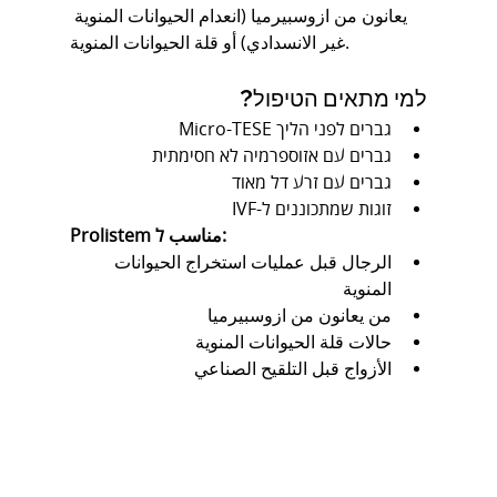
يعانون من ازوسبيرميا (انعدام الحيوانات المنوية 
غير الانسدادي) أو قلة الحيوانات المنوية.
למי מתאים הטיפול?
גברים לפני הליך Micro-TESE
גברים עם אזוספרמיה לא חסימתית
גברים עם זרע דל מאוד
זוגות שמתכוננים ל-IVF
Prolistem مناسب ל:
الرجال قبل عمليات استخراج الحيوانات 
المنوية
من يعانون من ازوسبيرميا
حالات قلة الحيوانات المنوية
الأزواج قبل التلقيح الصناعي