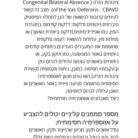
צינורות הזרע (Congenital Bilateral Absence 
of the Vas Deferens - CBAVD). מצב זה קשור 
לעיתים קרובות לנשאות של הגן למחלת הסיסטיק 
פיברוזיס.זיהומים ודלקות: דלקות קודמות במערכת 
המין, כמו אפידידימיטיס (דלקת ביותרת האשך) או 
מחלות מין, עלולות להשאיר רקמה צלקתית 
שחוסמת את המעברים העדינים.ניתוחים קודמים: 
ניתוחים באזור המפשעה, כמו תיקון בקע, או 
ניתוחים באשכים עצמם עלולים לגרום נזק 
ובעקבותיו חסימה. כמובן, ניתוח וזקטומיה (קשירת 
צינורות הזרע) הוא גורם מכוון לאזוספרמיה 
חסימתית.טראומה: פגיעה פיזית באזור האשכים או 
האגן עלולה לגרום לחסימה.
כיצד מאבחנים אזוספרמיה חסימתית?
מספר סממנים קליניים יכולים להצביע 
על אזוספרמיה חסימתית:
גודל אשכים תקין: מכיוון שהייצור תקין, האשכים 
לרוב יהיו בגודל ובמרקם נורמליים.רמות FSH 