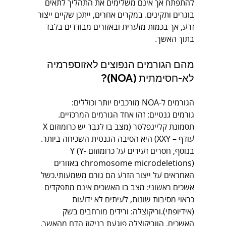
להתפתח אך אינם משלימים את התהליך לתאים 
בוגרים ותקינים. במקרים אחרים, ייתכן שקיים ייצור 
זרע, אך בכמות מזערית ובאזורים מבודדים בלבד 
בתוך האשך.
מהם הגורמים הנפוצים לאזוספרמיה 
לא-חסימתית (NOA)?
הגורמים ל-NOA מורכבים יותר וכוללים:
גורמים גנטיים: זהו אחד הגורמים המרכזיים. 
תסמונת קליינפלטר (מצב בו לגבר יש כרומוזום X 
עודף – XXY) היא הסיבה הגנטית השכיחה ביותר. 
בנוסף, חסרים זעירים על כרומוזום Y (Y-
chromosome microdeletions) באזורים 
האחראים על ייצור הזרע הם גורם משמעותי.כשל 
אשכים ראשוני: מצב בו האשכים אינם מתפקדים 
כראוי מסיבות שונות, לעיתים לא ידועות 
(אידיופתי).וריקוצלה: ורידים מורחבים בשק 
האשכים. הווריקוצלה פוגעת בניקוז הדם מהאשך, 