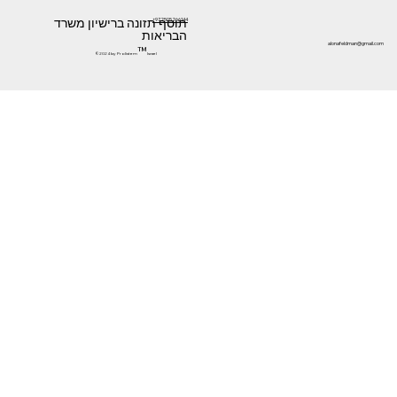
תוסף תזונה ברישיון משרד
+972505266144
הבריאות
alonafeldman@gmail.com
™
©2024 by Prolistem
Israel