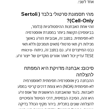
אחד לשני.
מהי תסמונת סרטולי בלבד (Sertoli 
Cell-Only)?
זוהי אחת האבחנות ההיסטולוגיות (כלומר, 
בביופסיה) הקשות ביותר במסגרת אזוספרמיה 
לא-חסימתית. במצב זה, אבוביות הזרע באשך 
מכילות רק תאי סרטולי (תאים תומכים) וללא תאי 
נבט המייצרים זרע. גם במצב זה, ניתוח micro-
TESE עדיין יכול לאתר אזורים מוקדיים של ייצור זרע.
סיכום: אבחנה מדויקת היא המפתח 
להצלחה
ההבחנה בין אזוספרמיה חסימתית לאזוספרמיה 
לא-חסימתית (NOA) היא צומת דרכים קריטי במסע 
לאבהות. בעוד שהאבחנה הראשונית של אפס זרע 
היא זהה, הסיבה הבסיסית, דרכי הטיפול והסיכויים 
להצלחה שונים בתכלית. בירור מקיף הכולל בדיקה 