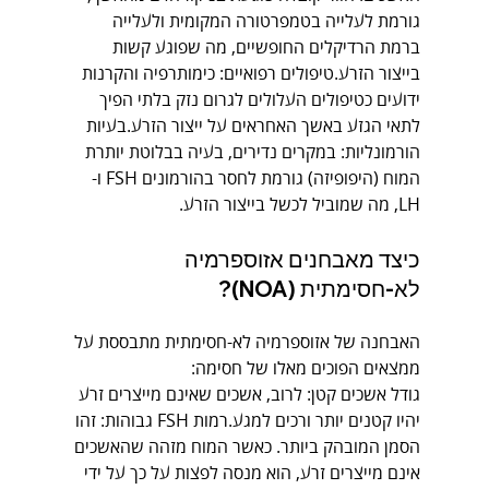
גורמת לעלייה בטמפרטורה המקומית ולעלייה 
ברמת הרדיקלים החופשיים, מה שפוגע קשות 
בייצור הזרע.טיפולים רפואיים: כימותרפיה והקרנות 
ידועים כטיפולים העלולים לגרום נזק בלתי הפיך 
לתאי הגזע באשך האחראים על ייצור הזרע.בעיות 
הורמונליות: במקרים נדירים, בעיה בבלוטת יותרת 
המוח (היפופיזה) גורמת לחסר בהורמונים FSH ו-
LH, מה שמוביל לכשל בייצור הזרע.
כיצד מאבחנים אזוספרמיה 
לא-חסימתית (NOA)?
האבחנה של אזוספרמיה לא-חסימתית מתבססת על 
ממצאים הפוכים מאלו של חסימה:
גודל אשכים קטן: לרוב, אשכים שאינם מייצרים זרע 
יהיו קטנים יותר ורכים למגע.רמות FSH גבוהות: זהו 
הסמן המובהק ביותר. כאשר המוח מזהה שהאשכים 
אינם מייצרים זרע, הוא מנסה לפצות על כך על ידי 