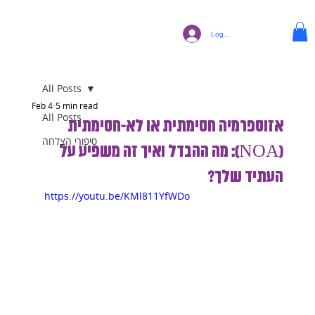
Log In
All Posts
Feb 4
5 min read
All Posts
אזוספרמיה חסימתית או לא-חסימתית
סיפורי הצלחה
(NOA): מה ההבדל ואיך זה משפיע על
העתיד שלך?
https://youtu.be/KMl811YfWDo