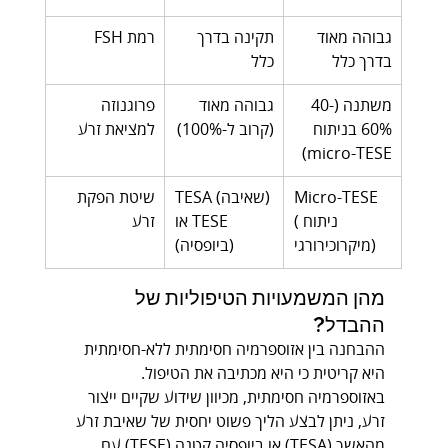
גבוהה מאוד 
תקינה בדרך 
רמת FSH
בדרך כלל
כלל
משתנה (40-
גבוהה מאוד 
פרוגנוזה 
60% בניתוח 
(קרוב ל-100%)
למציאת זרע
micro-TESE)
Micro-TESE 
TESA (שאיבה) 
שיטת הפקת 
(ניתוח 
או TESE 
זרע
מיקרוכירורגי)
(ביופסיה)
מהן המשמעויות הטיפוליות של 
ההבדל?
ההבחנה בין אזוספרמיה חסימתית ללא-חסימתית 
היא קריטית כי היא מכתיבה את הטיפול. 
באזוספרמיה חסימתית, מכיוון שידוע שקיים ייצור 
זרע, ניתן לבצע הליך פשוט יחסית של שאיבת זרע 
מהאשך (TESA) או ביופסיה קטנה (TESE) עם 