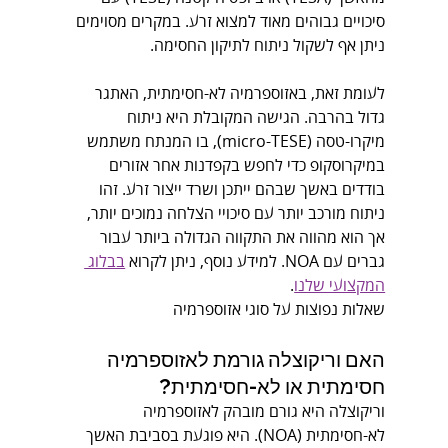
סיכויים גבוהים מאוד למצוא זרע. במקרים מסוימים 
ניתן אף לשקול ניתוח לתיקון החסימה.
לעומת זאת, באזוספרמיה לא-חסימתית, האתגר 
גדול בהרבה. הגישה המקובלת היא ניתוח 
מיקרו-טסה (micro-TESE), בו המנתח משתמש 
במיקרוסקופ כדי לחפש בקפדנות אחר אזורים 
בודדים באשך שבהם ייתכן ושרד ייצור זרע. זהו 
ניתוח מורכב יותר עם סיכויי הצלחה נמוכים יותר, 
אך הוא מהווה את התקווה הגדולה ביותר עבור 
גברים עם NOA. למידע נוסף, ניתן לקרוא 
בבלוג 
המקצועי שלנו
.
שאלות נפוצות על סוגי אזוספרמיה
האם וריקוצלה גורמת לאזוספרמיה 
חסימתית או לא-חסימתית?
וריקוצלה היא גורם מובהק לאזוספרמיה 
לא-חסימתית (NOA). היא פוגעת בסביבת האשך 