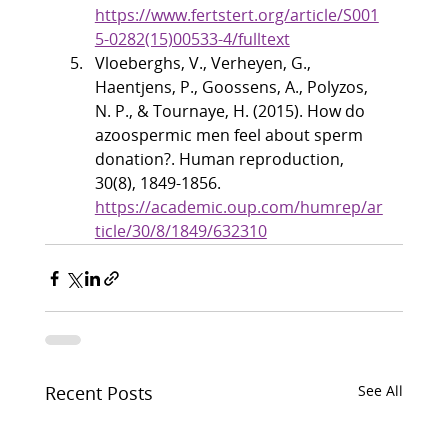
https://www.fertstert.org/article/S001
5-0282(15)00533-4/fulltext
Vloeberghs, V., Verheyen, G., 
Haentjens, P., Goossens, A., Polyzos, 
N. P., & Tournaye, H. (2015). How do 
azoospermic men feel about sperm 
donation?. Human reproduction, 
30(8), 1849-1856. 
https://academic.oup.com/humrep/ar
ticle/30/8/1849/632310
Recent Posts
See All