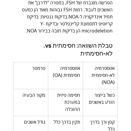
הפרשה מוגברת של FSH, במטרה "לדרבן" את 
האשכים לעבוד. רמות FSH גבוהות מאוד הן כמעט 
תמיד אינדיקציה ל-NOA.בדיקות גנטיות: בדיקת 
קריוטיפ לתסמונת קליינפלטר ובדיקת Y-
microdeletion הן בדיקות חובה בבירור NOA.
טבלת השוואה: חסימתית vs. 
לא-חסימתית
אזוספרמיה 
אזוספרמיה 
פרמטר
לא-חסימתית 
חסימתית (OA)
(NOA)
כשל בייצור 
חסימה פיזית 
מקור הבעיה
הזרע באשכים
במערכת 
ההובלה
קטן ורך בדרך 
תקין בדרך כלל
גודל אשכים
כלל