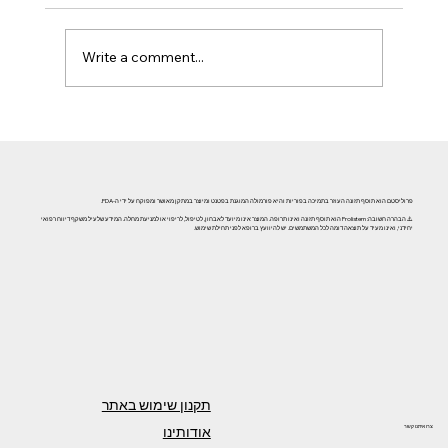
Write a comment...
אזוספרמיה וגורמי אורח חיים: השפעת עישון, אלכוהול וסמים
על פוריות הגבר
פרוליסטם הוא תוסף תזונה העוזר בתמיכה בפוריות והיא פורמולה המוגנת בפטנט ומיוצר במתקן מאושר ומפוקח על ידי ה-FDA.
⚠️ הבהרה חשובה: Prolistem הוא תוסף תזונה ואינו תרופה. המוצר אינו מיועד לאבחון, לטיפול, לריפוי או למניעת מחלה. המידע שלעיל משקף דיווח רפואי
יחידני, ואינו מעיד על תוצאה דומה לכל המשתמשים. יש להיוועץ ברופא לפני תחילת שימוש.
תקנון שימוש באתר
אודותינו
צרו איתנו קשר