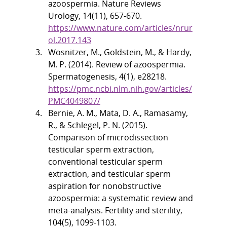
azoospermia. Nature Reviews 
Urology, 14(11), 657-670. 
https://www.nature.com/articles/nrur
ol.2017.143
Wosnitzer, M., Goldstein, M., & Hardy, 
M. P. (2014). Review of azoospermia. 
Spermatogenesis, 4(1), e28218. 
https://pmc.ncbi.nlm.nih.gov/articles/
PMC4049807/
Bernie, A. M., Mata, D. A., Ramasamy, 
R., & Schlegel, P. N. (2015). 
Comparison of microdissection 
testicular sperm extraction, 
conventional testicular sperm 
extraction, and testicular sperm 
aspiration for nonobstructive 
azoospermia: a systematic review and 
meta-analysis. Fertility and sterility, 
104(5), 1099-1103. 