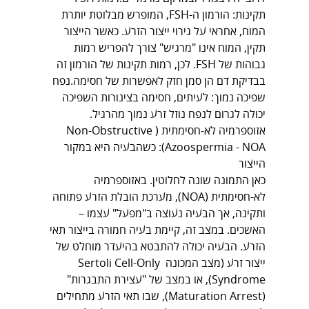
תקינות: הורמון ה-FSH, המופרש מבלוטת יותרת 
המוח, אחראי על גירוי ייצור הזרע. כאשר הייצור 
תקין, המוח אינו "מרגיש" צורך להפריש רמות 
גבוהות של FSH. לכן, רמות תקינות של הורמון זה 
בבדיקת דם הן סמן חזק לאפשרות של חסימה.נפח 
שפיכה נמוך: לעיתים, חסימה בצינורות השפיכה 
יכולה לגרום לנפח נוזל זרע נמוך מהרגיל.
אזוספרמיה לא-חסימתית (Non-Obstructive 
Azoospermia - NOA): כשהבעיה היא במקור 
הייצור
כאן התמונה שונה לחלוטין. באזוספרמיה 
לא-חסימתית (NOA), מערכת הובלת הזרע פתוחה 
ותקינה, אך הבעיה נעוצה ב"מפעל" עצמו – 
האשכים. במצב זה, קיימת בעיה חמורה בייצור תאי 
הזרע. הבעיה יכולה להתבטא בהיעדר מוחלט של 
ייצור זרע (מצב המכונה Sertoli Cell-Only 
Syndrome), או במצב של "עצירת התבגרות" 
(Maturation Arrest), שבו תאי הזרע מתחילים 