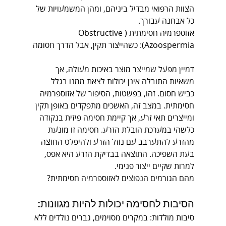
הצוות הרפואי מבדיל ביניהם, ומהן המשמעויות של 
כל אבחנה עבורך.
אזוספרמיה חסימתית (Obstructive 
Azoospermia): כשהייצור תקין, אבל הדרך חסומה
דמיין מפעל שמייצר מוצר באיכות מעולה, אך 
משאיות התובלה אינן יכולות לצאת ממנו בגלל 
כביש חסום. זהו, בפשטות, הסיפור של אזוספרמיה 
חסימתית. במצב זה, האשכים מתפקדים באופן תקין 
ומייצרים תאי זרע, אך קיימת חסימה פיזית בנקודה 
כלשהי במערכת הובלת הזרע. חסימה זו מונעת 
מהזרע להתערבב עם נוזל הזרע ולהיפלט החוצה 
בעת השפיכה. התוצאה בבדיקת הזרע היא אפס, 
למרות שקיים ייצור פנימי.
מהם הגורמים הנפוצים לאזוספרמיה חסימתית?
הסיבות לחסימה יכולות להיות מגוונות:
סיבות מולדות: במקרים מסוימים, גברים נולדים ללא 