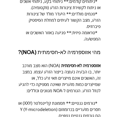
*ניתוחים קודמים:** ניתוחי בקע, ניתוחי אשכים 
או ניתוח לקשירת צינורות הזרע (וזקטומיה).
*פגמים מולדים:** היעדר מולד של צינורות 
הזרע, מצב הקשור לעיתים למחלת הסיסטיק 
פיברוזיס.
*טראומה פיזית:** פגיעה באזור האשכים או 
המפשעה.
מהי אזוספרמיה לא-חסימתית (NOA)?
אזוספרמיה לא-חסימתית
 (NOA) הוא מצב מורכב 
יותר, בו הבעיה נעוצה בייצור הזרע עצמו. במצב 
זה, האשכים אינם מייצרים תאי זרע כלל, או 
שמייצרים כמות מזערית שאינה מספיקה כדי להגיע 
לנוזל הזרע. הגורמים ל-NOA מגוונים וכוללים:
*גורמים גנטיים:** תסמונת קליינפלטר (XXY) או 
חסרים מזעריים בכרומוזום Y (Y-microdeletion) 
הם גורמים גנטיים נפוצים.