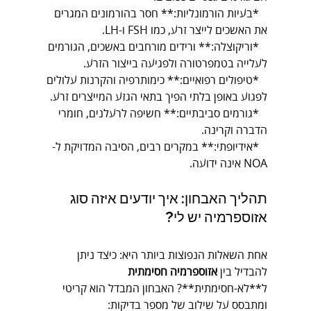
*בעיות הורמונליות:** חסר בהורמונים המגרים 
את האשכים לייצר זרע, כמו FSH ו-LH.
*וריקוצלה:** ורידים מורחבים באשכים, הגורמים 
לעלייה בטמפרטורה ולפגיעה בייצור הזרע.
*טיפולים רפואיים:** כימותרפיה והקרנות עלולים 
לפגוע באופן בלתי הפיך בתאי הגזע המייצרים זרע.
*גורמים סביבתיים:** חשיפה לרעלנים, חומרי 
הדברה וקרינה.
*אידיופתי:** במקרים רבים, הסיבה המדויקת ל-
NOA אינה ידועה.
תהליך האבחון: איך יודעים איזה סוג 
אזוספרמיה יש לי?
אחת השאלות הנפוצות ביותר היא: כיצד ניתן 
להבדיל בין 
אזוספרמיה חסימתית
ל**לא-חסימתית**? האבחון המבדל הוא קריטי 
ומתבסס על שילוב של מספר בדיקות: