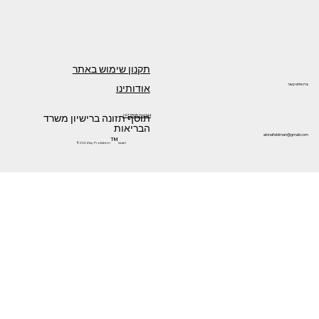
תקנון שימוש באתר
אודותינו
צרו איתנו קשר
תוסף תזונה ברישיון משרד
+972505266144
הבריאות
alonafeldman@gmail.com
™
©2024 by Prolistem
Israel