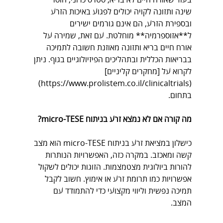
בעוד שאורח חיים לא בריא, סטרס כרוני, חוסר 
שינה ותזונה לקויה יכולים לפגוע באיכות הזרע 
ובספירת הזרע, הם אינם גורמים ישירים 
ל**אזוספרמיה** מוחלטת. עם זאת, שמירה על 
אורח חיים בריא ותזונה מאוזנת חשובה לתמיכה 
בבריאות הכללית ובתהליכים הפיזיולוגיים בגוף. ניתן 
לקרוא על [מחקרים קליניים]
) 
https://www.prolistem.co.il/clinicaltrials
(
בתחום.
מה קורה אם לא נמצא זרע בניתוח micro-TESE?
כישלון במציאת זרע בניתוח micro-TESE הוא מצב 
קשה ומאכזב. במקרה כזה, האפשרויות הנותרות 
להורות ביולוגית מצטמצמות. הזוגות יכולים לשקול 
אפשרויות כמו תרומת זרע או אימוץ. חשוב לקבל 
תמיכה נפשית וליווי מקצועי כדי להתמודד עם 
המצב.