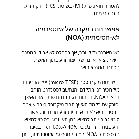
להפריה חוץ גופית (IVF) בשיטת ICSI (הזרקת זרע 
בודד לביצית).
אפשרויות במקרה של אזוספרמיה 
לא-חסימתית (NOA)
כאן האתגר גדול יותר, אך בהחלט לא אבוד. המטרה 
היא למצוא "איים" של ייצור זרע בתוך האשך. 
הפתרון המרכזי הוא:
*ניתוח מיקרו-טסה (micro-TESE):** זהו ניתוח 
מיקרוכירורגי מתקדם, הנחשב לסטנדרט הזהב 
במצבי NOA. בניתוח זה, המנתח פותח את האשך 
וסורק את רקמת האשך תחת מיקרוסקופ רב עוצמה. 
המטרה היא לאתר אבוביות זרע מורחבות, אשר 
סיכוי גבוה יותר למצוא בהן תאי זרע. הסיכוי למצוא 
זרע בניתוח זה נע בין 40% ל-60%, תלוי בסיבה 
הבסיסית ל-NOA. למידע נוסף על 
אזוספרמיה
, ניתן 