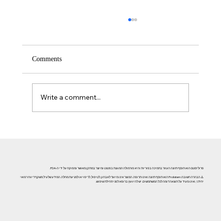
Comments
Write a comment...
אזוספרמיה וגורמי אורח חיים: השפעת עישון, אלכוהול וסמים
על פוריות הגבר
פרוליסטם הוא תוסף תזונה העוזר בתמיכה בפוריות והיא פורמולה המוגנת בפטנט ומיוצר במתקן מאושר ומפוקח על ידי ה-FDA.
⚠️ הבהרה חשובה: Prolistem הוא תוסף תזונה ואינו תרופה. המוצר אינו מיועד לאבחון, לטיפול, לריפוי או למניעת מחלה. המידע שלעיל משקף דיווח רפואי
יחידני, ואינו מעיד על תוצאה דומה לכל המשתמשים. יש להיוועץ ברופא לפני תחילת שימוש.