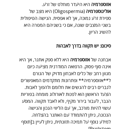
אזוספרמיה
 היא היעדר מוחלט של זרע. 
אוליגוספרמיה
 (Oligospermia) היא מצב של 
ספירת זרע נמוכה, אך לא אפסית. הגישה הטיפולית 
בשני המצבים שונה, אם כי בשניהם המטרה היא 
להשיג הריון.
סיכום: יש תקווה בדרך לאבהות
אבחנה של 
אזוספרמיה
 היא ללא ספק אתגר, אך היא 
אינה סוף פסוק. הרפואה המודרנית מציעה כיום 
מגוון רחב של כלים לאבחון מדויק של הגורם 
ל**אזוספרמיה** ופתרונות מתקדמים המאפשרים 
לגברים רבים להגשים את חלומם ולהפוך לאבות. 
הצעד הראשון הוא לפנות לאורולוג מומחה בפוריות 
הגבר, לעבור בירור מקיף, ולא לאבד תקווה. המסע 
עשוי להיות מורכב, אך עם הליווי הנכון והגישה 
הנכונה, ניתן להתמודד עם האתגר בהצלחה. 
למידע נוסף על תמיכה תזונתית, ניתן לעיין ב[תוסף 