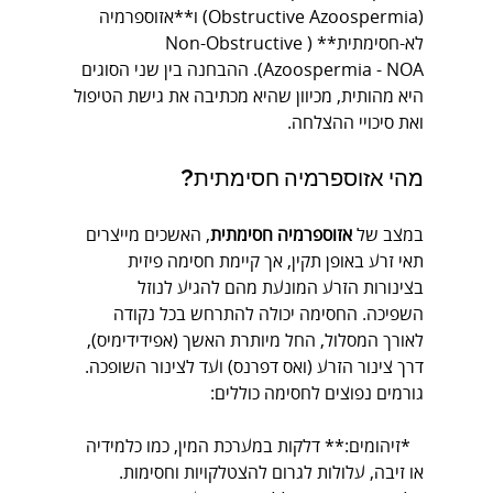
(Obstructive Azoospermia) ו**אזוספרמיה 
לא-חסימתית** (Non-Obstructive 
Azoospermia - NOA). ההבחנה בין שני הסוגים 
היא מהותית, מכיוון שהיא מכתיבה את גישת הטיפול 
ואת סיכויי ההצלחה.
מהי אזוספרמיה חסימתית?
במצב של 
אזוספרמיה חסימתית
, האשכים מייצרים 
תאי זרע באופן תקין, אך קיימת חסימה פיזית 
בצינורות הזרע המונעת מהם להגיע לנוזל 
השפיכה. החסימה יכולה להתרחש בכל נקודה 
לאורך המסלול, החל מיותרת האשך (אפידידימיס), 
דרך צינור הזרע (ואס דפרנס) ועד לצינור השופכה. 
גורמים נפוצים לחסימה כוללים:
*זיהומים:** דלקות במערכת המין, כמו כלמידיה 
או זיבה, עלולות לגרום להצטלקויות וחסימות.