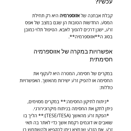
עכשיו?
קבלת אבחנה של 
אזוספרמיה
 היא רק תחילת 
המסע. החדשות הטובות הן שגם במצב של אפס 
זרע, ישנן דרכים להפוך לאבא. הטיפול תלוי כמובן 
בסוג ה**אזוספרמיה**.
אפשרויות במקרה של אזוספרמיה 
חסימתית
במקרים של חסימה, המטרה היא לעקוף את 
החסימה או להפיק זרע ישירות מהאשך. האפשרויות 
כוללות:
*ניתוח לתיקון החסימה:** במקרים מסוימים, 
ניתן לתקן את החסימה בניתוח מיקרוכירורגי.
*הפקת זרע מהאשך (TESE/TESA):** הליך בו 
שואבים או דוגמים רקמת אשך כדי לאתר בה תאי 
זרע. את הזרע שנמצא ניתן להקפיא ולהשתמש בו 